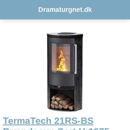
Dramaturgnet.dk
TermaTech 21RS-BS