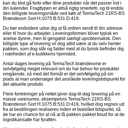
kan du blot gå forbi efter dine produkter når det passer ind i
din kalender. Fragttypen er altså rigtig smertefri, og tit endda
den billigste leveringsmåde ved køb af TermaTech 21RS-BS
Brændeovn Sort H:1075 B:531 D:419.
Du bør endvidere udse dig at få ordren sendt til din adresse
eller til hvor du arbejder. Leveringsformen bliver typisk en
anelse dyrere, men til gengæld særligt uproblematisk. Den
billigste type af levering vil dog altid være at du selv henter
pakken, som dog står og falder med at du fysisk befinder dig
i nærheden af e-butikkens hjemsted.
Antal dages levering på TermaTech brændeovne er
selvfølgelig meget relevant om du har behov for produktet
omgående, så med det formål er det selvfølgelig på sin
plads at man undersøger det anslåede leveringstidspunkt for
det aktuelle produkt.
Flere forretninger på nettet giver dag-til-dag levering på en
masse varenumre, eksempelvis TermaTech 21RS-BS
Brændeovn Sort H:1075 B:531 D:419, hvilket dog regnes ud
fra at bestillingen realiseres inden et fastslået tidspunkt, så
de har en chance for at nå at få pakken pakket forud for at de
logistikansatte har fyraften.