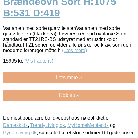
Brændeovn Sort H:1075
B:531 D:419
Varianten med sorte quarzite stenVarianten med sorte
quarzite sten (black sea). Leveres i en sort ovnfarve.Som
standard er TT21RS-BS udstyret med et rustfrit koldt
håndtag.TT21 serien opfylder alle ønsker og krav, som den
moderne forbruger måtte h
(Læs mere)
15995
kr.
(Vis fragtpris)
Læs mere »
Køb nu »
De mest populære bolig-webshops i øjeblikket er
Damask.dk
,
TrendyLiving.dk
,
MyHomeMøbler.dk
og
Bydahlliving.dk
, som alle har et stort sortiment til gode priser.