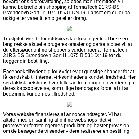
bevarer ens ordrekvittering, således man i fremtiden vil
kunne bekræfte sin shopping af TermaTech 21RS-BS
Brændeovn Sort H:1075 B:531 D:419, uanset om du er på
udkig efter varer til en pige eller dreng.
Trustpilot fører til forholdsvis sikre løsninger til at bese en
lang række aktuelle brugeres omtaler og derfor støtter vi, at
du eftersøger online shoppens vurderinger af TermaTech
21RS-BS Brændeovn Sort H:1075 B:531 D:419 før du
lægger din bestilling.
Facebook tilbyder dig for øvrigt evigt gunstige chancer for at
få kendskab til internet virksomhedens kundetilfredshed. Her
ses faktisk netshops hvor folk kan frembringe en vurdering af
deres købsoplevelse, som tillige bør drages fordel af til at
bedømme kundernes tilfredshed.
Vores website finansieres af annonceindtægter. Vi har
aftaler med en samling af online webshops idet vi
promoverer forretningernes produkter, og høster provision
om de besøgende vi sender videre realiserer en bestilling.