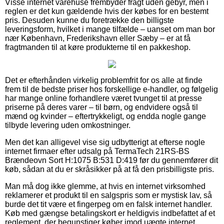
Visse internet varehuse frembyder fragt uden gebyr, men i
reglen er det kun gældende hvis der købes for en bestemt
pris. Desuden kunne du foretrække den billigste
leveringsform, hvilket i mange tilfælde – uanset om man bor
nær København, Frederikshavn eller Sæby – er at få
fragtmanden til at køre produkterne til en pakkeshop.
Det er efterhånden virkelig problemfrit for os alle at finde
frem til de bedste priser hos forskellige e-handler, og følgelig
har mange online forhandlere været tvunget til at presse
priserne på deres varer – til børn, og endvidere også til
mænd og kvinder – eftertrykkeligt, og endda nogle gange
tilbyde levering uden omkostninger.
Men det kan alligevel vise sig udbytterigt at efterse nogle
internet firmaer efter udsalg på TermaTech 21RS-BS
Brændeovn Sort H:1075 B:531 D:419 før du gennemfører dit
køb, sådan at du er skråsikker på at få den prisbilligste pris.
Man må dog ikke glemme, at hvis en internet virksomhed
reklamerer et produkt til en salgspris som er mystisk lav, så
burde det tit være et fingerpeg om en falsk internet handler.
Køb med gængse betalingskort er heldigvis indbefattet af et
reglement, der begunstiger køber imod uægte internet