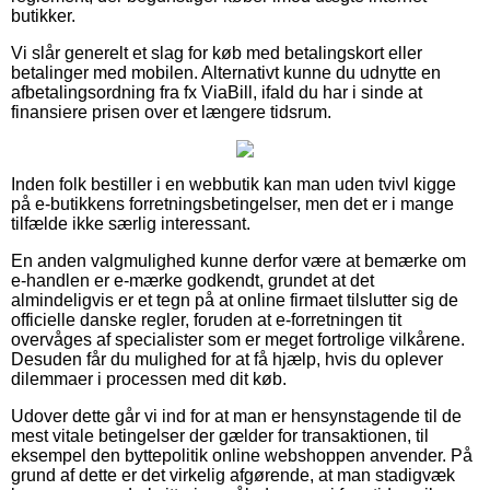
butikker.
Vi slår generelt et slag for køb med betalingskort eller
betalinger med mobilen. Alternativt kunne du udnytte en
afbetalingsordning fra fx ViaBill, ifald du har i sinde at
finansiere prisen over et længere tidsrum.
Inden folk bestiller i en webbutik kan man uden tvivl kigge
på e-butikkens forretningsbetingelser, men det er i mange
tilfælde ikke særlig interessant.
En anden valgmulighed kunne derfor være at bemærke om
e-handlen er e-mærke godkendt, grundet at det
almindeligvis er et tegn på at online firmaet tilslutter sig de
officielle danske regler, foruden at e-forretningen tit
overvåges af specialister som er meget fortrolige vilkårene.
Desuden får du mulighed for at få hjælp, hvis du oplever
dilemmaer i processen med dit køb.
Udover dette går vi ind for at man er hensynstagende til de
mest vitale betingelser der gælder for transaktionen, til
eksempel den byttepolitik online webshoppen anvender. På
grund af dette er det virkelig afgørende, at man stadigvæk