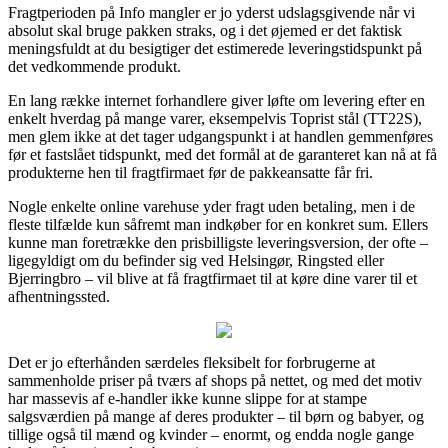
Fragtperioden på Info mangler er jo yderst udslagsgivende når vi
absolut skal bruge pakken straks, og i det øjemed er det faktisk
meningsfuldt at du besigtiger det estimerede leveringstidspunkt på
det vedkommende produkt.
En lang række internet forhandlere giver løfte om levering efter en
enkelt hverdag på mange varer, eksempelvis Toprist stål (TT22S),
men glem ikke at det tager udgangspunkt i at handlen gemmenføres
før et fastslået tidspunkt, med det formål at de garanteret kan nå at få
produkterne hen til fragtfirmaet før de pakkeansatte får fri.
Nogle enkelte online varehuse yder fragt uden betaling, men i de
fleste tilfælde kun såfremt man indkøber for en konkret sum. Ellers
kunne man foretrække den prisbilligste leveringsversion, der ofte –
ligegyldigt om du befinder sig ved Helsingør, Ringsted eller
Bjerringbro – vil blive at få fragtfirmaet til at køre dine varer til et
afhentningssted.
Det er jo efterhånden særdeles fleksibelt for forbrugerne at
sammenholde priser på tværs af shops på nettet, og med det motiv
har massevis af e-handler ikke kunne slippe for at stampe
salgsværdien på mange af deres produkter – til børn og babyer, og
tillige også til mænd og kvinder – enormt, og endda nogle gange