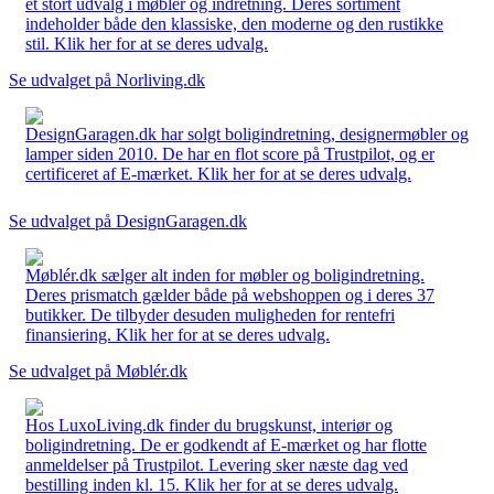
et stort udvalg i møbler og indretning. Deres sortiment
indeholder både den klassiske, den moderne og den rustikke
stil. Klik her for at se deres udvalg.
Se udvalget på Norliving.dk
DesignGaragen.dk har solgt boligindretning, designermøbler og
lamper siden 2010. De har en flot score på Trustpilot, og er
certificeret af E-mærket. Klik her for at se deres udvalg.
Se udvalget på DesignGaragen.dk
Møblér.dk sælger alt inden for møbler og boligindretning.
Deres prismatch gælder både på webshoppen og i deres 37
butikker. De tilbyder desuden muligheden for rentefri
finansiering. Klik her for at se deres udvalg.
Se udvalget på Møblér.dk
Hos LuxoLiving.dk finder du brugskunst, interiør og
boligindretning. De er godkendt af E-mærket og har flotte
anmeldelser på Trustpilot. Levering sker næste dag ved
bestilling inden kl. 15. Klik her for at se deres udvalg.