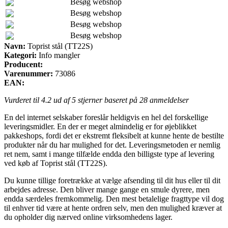
Besøg webshop
Besøg webshop
Besøg webshop
Besøg webshop
Navn:
Toprist stål (TT22S)
Kategori:
Info mangler
Producent:
Varenummer:
73086
EAN:
Vurderet til
4.2
ud af 5 stjerner baseret på
28
anmeldelser
En del internet selskaber foreslår heldigvis en hel del forskellige
leveringsmidler. En der er meget almindelig er for øjeblikket
pakkeshops, fordi det er ekstremt fleksibelt at kunne hente de bestilte
produkter når du har mulighed for det. Leveringsmetoden er nemlig
ret nem, samt i mange tilfælde endda den billigste type af levering
ved køb af Toprist stål (TT22S).
Du kunne tillige foretrække at vælge afsending til dit hus eller til dit
arbejdes adresse. Den bliver mange gange en smule dyrere, men
endda særdeles fremkommelig. Den mest betalelige fragttype vil dog
til enhver tid være at hente ordren selv, men den mulighed kræver at
du opholder dig nærved online virksomhedens lager.