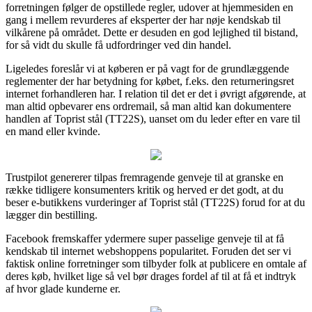
forretningen følger de opstillede regler, udover at hjemmesiden en
gang i mellem revurderes af eksperter der har nøje kendskab til
vilkårene på området. Dette er desuden en god lejlighed til bistand,
for så vidt du skulle få udfordringer ved din handel.
Ligeledes foreslår vi at køberen er på vagt for de grundlæggende
reglementer der har betydning for købet, f.eks. den returneringsret
internet forhandleren har. I relation til det er det i øvrigt afgørende, at
man altid opbevarer ens ordremail, så man altid kan dokumentere
handlen af Toprist stål (TT22S), uanset om du leder efter en vare til
en mand eller kvinde.
Trustpilot genererer tilpas fremragende genveje til at granske en
række tidligere konsumenters kritik og herved er det godt, at du
beser e-butikkens vurderinger af Toprist stål (TT22S) forud for at du
lægger din bestilling.
Facebook fremskaffer ydermere super passelige genveje til at få
kendskab til internet webshoppens popularitet. Foruden det ser vi
faktisk online forretninger som tilbyder folk at publicere en omtale af
deres køb, hvilket lige så vel bør drages fordel af til at få et indtryk
af hvor glade kunderne er.