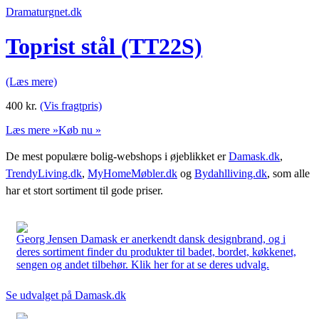
Dramaturgnet.dk
Toprist stål (TT22S)
(Læs mere)
400
kr.
(Vis fragtpris)
Læs mere »
Køb nu »
De mest populære bolig-webshops i øjeblikket er
Damask.dk
,
TrendyLiving.dk
,
MyHomeMøbler.dk
og
Bydahlliving.dk
, som alle
har et stort sortiment til gode priser.
Georg Jensen Damask er anerkendt dansk designbrand, og i
deres sortiment finder du produkter til badet, bordet, køkkenet,
sengen og andet tilbehør. Klik her for at se deres udvalg.
Se udvalget på Damask.dk