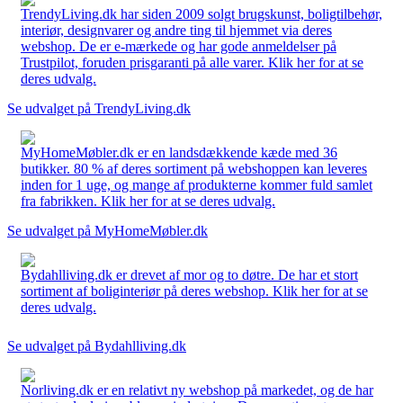
TrendyLiving.dk har siden 2009 solgt brugskunst, boligtilbehør,
interiør, designvarer og andre ting til hjemmet via deres
webshop. De er e-mærkede og har gode anmeldelser på
Trustpilot, foruden prisgaranti på alle varer. Klik her for at se
deres udvalg.
Se udvalget på TrendyLiving.dk
MyHomeMøbler.dk er en landsdækkende kæde med 36
butikker. 80 % af deres sortiment på webshoppen kan leveres
inden for 1 uge, og mange af produkterne kommer fuld samlet
fra fabrikken. Klik her for at se deres udvalg.
Se udvalget på MyHomeMøbler.dk
Bydahlliving.dk er drevet af mor og to døtre. De har et stort
sortiment af boliginteriør på deres webshop. Klik her for at se
deres udvalg.
Se udvalget på Bydahlliving.dk
Norliving.dk er en relativt ny webshop på markedet, og de har