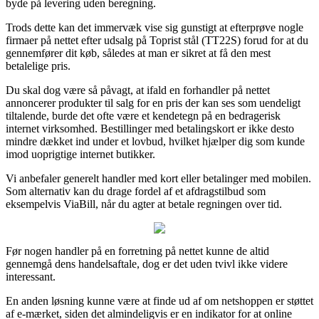
byde på levering uden beregning.
Trods dette kan det immervæk vise sig gunstigt at efterprøve nogle
firmaer på nettet efter udsalg på Toprist stål (TT22S) forud for at du
gennemfører dit køb, således at man er sikret at få den mest
betalelige pris.
Du skal dog være så påvagt, at ifald en forhandler på nettet
annoncerer produkter til salg for en pris der kan ses som uendeligt
tiltalende, burde det ofte være et kendetegn på en bedragerisk
internet virksomhed. Bestillinger med betalingskort er ikke desto
mindre dækket ind under et lovbud, hvilket hjælper dig som kunde
imod uoprigtige internet butikker.
Vi anbefaler generelt handler med kort eller betalinger med mobilen.
Som alternativ kan du drage fordel af et afdragstilbud som
eksempelvis ViaBill, når du agter at betale regningen over tid.
Før nogen handler på en forretning på nettet kunne de altid
gennemgå dens handelsaftale, dog er det uden tvivl ikke videre
interessant.
En anden løsning kunne være at finde ud af om netshoppen er støttet
af e-mærket, siden det almindeligvis er en indikator for at online