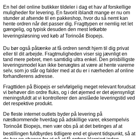
En hel del online butikker tildeler i dag et hav af forskellige
muligheder for levering. En favorit iblandt mange er nu om
stunder at afsende til en pakkeshop, hvor du så nemt kan
hente ordren når det passer dig. Fragttypen er nemlig ret let
gængelig, og typisk desuden den mest letkøbte
leveringsløsning ved køb af Torinoâ¢ Biopejs.
Du bør også påtænke at få ordren sendt hjem til dig privat
eller til dit arbejde. Fragtmuligheden viser sig jævnligt en
tand mere pebret, men samtidig ultra enkel. Den prisbilligste
leveringsmodel kan ikke benægtes at være at hente varerne
selv, som jo står og falder med at du er i nærheden af online
forhandlerens adresse.
Fragttiden på Biopejs er selvfølgelig meget relevant forudsat
vi behøver din ordre fluks, og i det øjemed er det øjensynligt
meningsfuldt at vi kontrollerer den anslåede leveringstid ved
det respektive produkt.
De fleste internet outlets byder på levering på
næstkommende hverdag på adskillige varer, eksempelvis
Torinoâ¢ Biopejs, men vær obs på at det betinges af at
bestillingen fuldbyrdes tidligere end et givent tidspunkt, så at