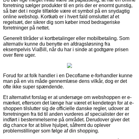
forretning sælger produkter til en pris der er enormt gunstig,
så bør det i nogle tilfælde være et symbol på en snydagtig
online webshop. Kortkøb er i hvert fald omsluttet af et
regelsæt, der sikrer dig som køber imod bedrageriske
forretninger på nettet.
Generelt tilråder vi kortbetalinger eller mobilbetaling. Som
alternativ kunne du benytte en afdragsløsning fra
eksempelvis ViaBill, når du har i sinde at godtgøre prisen
over flere uger.
Forud for at folk handler i en Decoflame e-forhandler kunne
man på en vis måde gennemlæse dens vilkår, dog er det
ofte ikke super spændende.
Et alternativt forslag er at undersøge om webshoppen er e-
mærket, eftersom det længe har været et kendetegn for at e-
shoppen tilslutter sig de officielle danske regler, udover at
forretningen fra tid til anden vurderes af specialister der er
indført i bestemmelserne på området. Derudover giver det
dig chance for at blive hjulpet, såfremt du oplever
problemstillinger som følge af din shopping.