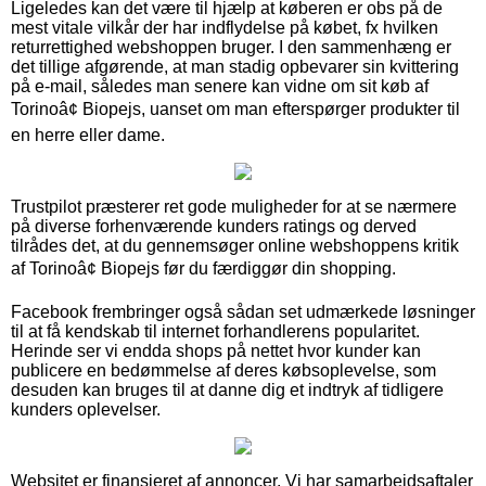
Ligeledes kan det være til hjælp at køberen er obs på de
mest vitale vilkår der har indflydelse på købet, fx hvilken
returrettighed webshoppen bruger. I den sammenhæng er
det tillige afgørende, at man stadig opbevarer sin kvittering
på e-mail, således man senere kan vidne om sit køb af
Torinoâ¢ Biopejs, uanset om man efterspørger produkter til
en herre eller dame.
Trustpilot præsterer ret gode muligheder for at se nærmere
på diverse forhenværende kunders ratings og derved
tilrådes det, at du gennemsøger online webshoppens kritik
af Torinoâ¢ Biopejs før du færdiggør din shopping.
Facebook frembringer også sådan set udmærkede løsninger
til at få kendskab til internet forhandlerens popularitet.
Herinde ser vi endda shops på nettet hvor kunder kan
publicere en bedømmelse af deres købsoplevelse, som
desuden kan bruges til at danne dig et indtryk af tidligere
kunders oplevelser.
Websitet er finansieret af annoncer. Vi har samarbejdsaftaler