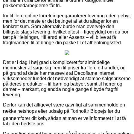
de har en chance for at nå at få ordren klargjort inden
pakkemedarbejderne får fri.
Indtil flere online forretninger garanterer levering uden gebyr,
men for det meste er det betinget af at du aftager for en
konkret sum. Som alternativ burde man overveje den
billigste slags levering, hvilket oftest – ligegyldigt om du bor
tæt på Helsingør, Hillerød eller Assens – vil blive at få
fragtmanden til at bringe din pakke til et afhentningssted.
Det er i dag i høj grad ukompliceret for almindelige
mennesker at søge sig frem til priser fra flere e-handler, og
på grund af dette har massevis af Decoflame internet
virksomheder fundet det nødvendigt at stampe salgspriserne
på deres produkter – til børn og babyer, samt til herrer og
damer – markant, og endda nogle gange tilbyde fragtfri
levering.
Derfor kan det alligevel være gavnligt at sammenholde en
række netshops efter udsalg på Torinoâ¢ Biopejs før du
gennemfører dit køb, sådan at man er velinformeret til at få
fat i den bedste pris.
Du bør lige meget hvad være så påpasselig, at når en online