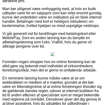
attraktive pris.
Man bør alligevel være omhyggelig med, at hvis en butik
udbyder varer for en salgspris som kan virke enormt gunstig,
kunne det undertiden være en indikation på en falsk internet
handler. Betalinger med kort er heldigvis inkluderet i en
bestemmelse, hvilket hjælper os imod uoprigtige netshops.
Vi går generelt ind for bestillinger med betalingskort eller
MobilePay. Som en anden løsning kan du benytte en
afbetalingsløsning som f.eks. ViaBill, hvis du gerne vil
afdrage pengene over tid.
Forinden nogen shopper hos en online forretning kan de
altid gøre sig bekendt med indholdet af virksomhedens
forretningsvilkår, men det er gerne et omfattende arbejde.
En nemmere løsning kunne måske være at se om
webbutikken er medlem af e-mærket, grundet at det bør
være en tilkendegivelse af at online forretningen tilslutter sig
de gældende danske regler, udover at internet butikken fra
tid til anden efterses af specialister som er meget bekendte
med reglerne på området. Derudover giver det dig genvej til
at blive assisteret, hvis du udsættes for udfordringer i