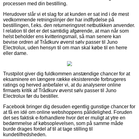
processen med din bestilling.
Herudover slår vi et slag for at kunden er sat ind i de mest
vedkommende retningslinjer der har indflydelse på
bestillingen, f.eks. den returneringsret netbutikken anvender.
I relation til det er det samtidig afgørende, at man når som
helst beholder ens kvitteringsmail, så man senere kan
bevise ordren af Trådkurv øverst sølv passer til Juno
Electrolux, uden hensyn til om man skal købe til en herre
eller dame.
Trustpilot giver dig fuldkommen anstændige chancer for at
eksaminere en længere række eksisterende forbrugeres
ratings og herved anbefaler vi, at du analyserer online
firmaets kritik af Trådkurv øverst sølv passer til Juno
Electrolux før du bestiller.
Facebook bringer dig desuden egentlig gunstige chancer for
at få en idé om online webshoppens pålidelighed. Foruden
det ses faktisk e-forhandlere hvor det er muligt at ytre en
bedømmelse af købsoplevelsen, som på samme måde
burde drages fordel af til at tage stilling til
kundetilfredsheden.