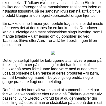
eksempelvis Trådkurv øverst sølv passer til Juno Electrolux,
hvilket dog afhænger af at transaktionen realiseres inden et
nøjagtigt tidspunkt, så de sandsynligvis kan nå at få dit nye
produkt klargjort inden logistikpersonalet drager hjemad.
En række online firmaer yder portofri fragt, men for det meste
påkræves det at der købes for en konkret pris. Derudover
kan du udvælge den mest prisbevidste slags levering, som i
mange tilfælde – uafhængig om du opholder sig ved
Taastrup, Skive eller Aars – er at få kørt bestillingen til en
pakkeshop.
Det er jo særligt ligetil for forbrugerne at analysere priser på
forskellige firmaer på nettet, og for det har flertallet af
butikker på nettet ikke kunne lade være med at nedsætte
udsalgspriserne på en række af deres produkter – til børn,
samt til kvinder og mænd – betydeligt, og endda nogle
gange præstere fragt uden betaling.
Derfor kan det trods alt være smart at sammenholde et par
forskellige webbutikker efter udsalg på Trådkurv øverst sølv
passer til Juno Electrolux forud for at du gennemfører din
bestilling, således at man er skråsikker på at opnå den mest