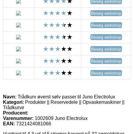
Besøg webshop
Besøg webshop
Besøg webshop
Besøg webshop
Besøg webshop
Besøg webshop
Besøg webshop
Navn:
Trådkurv øverst sølv passer til Juno Electrolux
Kategori:
Produkter || Reservedele || Opvaskemaskiner ||
Trådkurve
Producent:
Varenummer:
1002609 Juno Electrolux
EAN:
7321424081066
Vurderet til
4.3
ud af 5 stjerner baseret på
32
anmeldelser