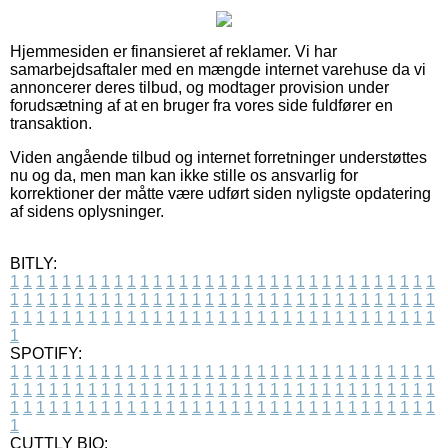
Hjemmesiden er finansieret af reklamer. Vi har
samarbejdsaftaler med en mængde internet varehuse da vi
annoncerer deres tilbud, og modtager provision under
forudsætning af at en bruger fra vores side fuldfører en
transaktion.
Viden angående tilbud og internet forretninger understøttes
nu og da, men man kan ikke stille os ansvarlig for
korrektioner der måtte være udført siden nyligste opdatering
af sidens oplysninger.
BITLY:
1
1
1
1
1
1
1
1
1
1
1
1
1
1
1
1
1
1
1
1
1
1
1
1
1
1
1
1
1
1
1
1
1
1
1
1
1
1
1
1
1
1
1
1
1
1
1
1
1
1
1
1
1
1
1
1
1
1
1
1
1
1
1
1
1
1
1
1
1
1
1
1
1
1
1
1
1
1
1
1
1
1
1
1
1
1
1
1
1
1
1
1
1
1
1
1
1
1
1
1
SPOTIFY:
1
1
1
1
1
1
1
1
1
1
1
1
1
1
1
1
1
1
1
1
1
1
1
1
1
1
1
1
1
1
1
1
1
1
1
1
1
1
1
1
1
1
1
1
1
1
1
1
1
1
1
1
1
1
1
1
1
1
1
1
1
1
1
1
1
1
1
1
1
1
1
1
1
1
1
1
1
1
1
1
1
1
1
1
1
1
1
1
1
1
1
1
1
1
1
1
1
1
1
1
CUTTLY BIO: