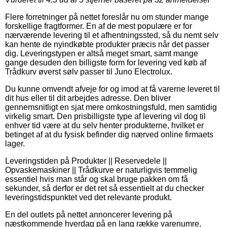
Flere forretninger på nettet foreslår nu om stunder mange
forskellige fragtformer. En af de mest populære er for
nærværende levering til et afhentningssted, så du nemt selv
kan hente de nyindkøbte produkter præcis når det passer
dig. Leveringstypen er altså meget smart, samt mange
gange desuden den billigste form for levering ved køb af
Trådkurv øverst sølv passer til Juno Electrolux.
Du kunne omvendt afveje for og imod at få varerne leveret til
dit hus eller til dit arbejdes adresse. Den bliver
gennemsnitligt en sjat mere omkostningsfuld, men samtidig
virkelig smart. Den prisbilligste type af levering vil dog til
enhver tid være at du selv henter produkterne, hvilket er
betinget af at du fysisk befinder dig nærved online firmaets
lager.
Leveringstiden på Produkter || Reservedele ||
Opvaskemaskiner || Trådkurve er naturligvis temmelig
essentiel hvis man står og skal bruge pakken om få
sekunder, så derfor er det ret så essentielt at du checker
leveringstidspunktet ved det relevante produkt.
En del outlets på nettet annoncerer levering på
næstkommende hverdag på en lang række varenumre,