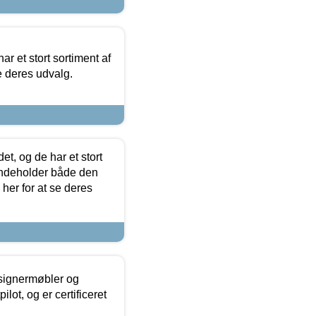
ar et stort sortiment af
e deres udvalg.
t, og de har et stort
 indeholder både den
 her for at se deres
esignermøbler og
lot, og er certificeret