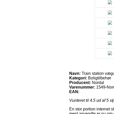
Navn:
Train station vægu
Kategori:
Boligtilbehør
Producent:
Nordal
Varenummer:
1549-Nor
EAN:
Vurderet til
4.5
ud af 5 st
En stor portion internet 
mest anvendte er nu om d