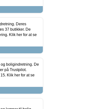
ndretning. Deres
s 37 butikker. De
ing. Klik her for at se
 og boligindretning. De
r på Trustpilot.
5. Klik her for at se