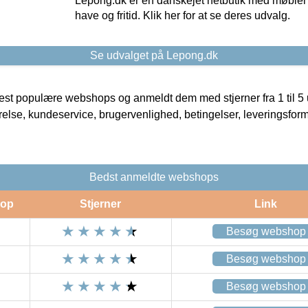
Lepong.dk er en danskejet netbutik med møbler o
have og fritid. Klik her for at se deres udvalg.
Se udvalget på Lepong.dk
t populære webshops og anmeldt dem med stjerner fra 1 til 5 ud
rrelse, kundeservice, brugervenlighed, betingelser, leveringsfor
Bedst anmeldte webshops
op
Stjerner
Link
Besøg webshop
Besøg webshop
Besøg webshop