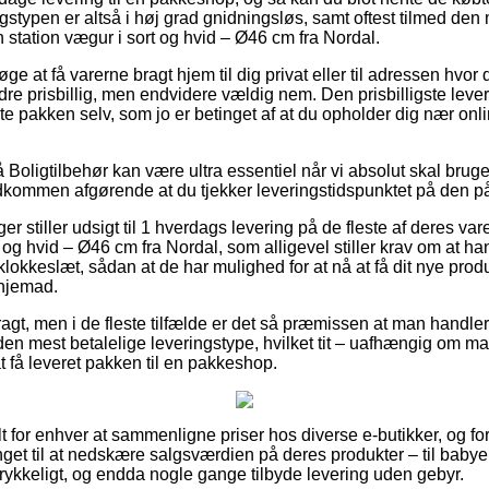
gstypen er altså i høj grad gnidningsløs, samt oftest tilmed den
n station vægur i sort og hvid – Ø46 cm fra Nordal.
e at få varerne bragt hjem til dig privat eller til adressen hvor
dre prisbillig, men endvidere vældig nem. Den prisbilligste leve
e pakken selv, som jo er betinget af at du opholder dig nær onl
oligtilbehør kan være ultra essentiel når vi absolut skal bruge 
ldkommen afgørende at du tjekker leveringstidspunktet på den 
nger stiller udsigt til 1 hverdags levering på de fleste af deres 
rt og hvid – Ø46 cm fra Nordal, som alligevel stiller krav om at
 klokkeslæt, sådan at de har mulighed for at nå at få dit nye prod
hjemad.
ragt, men i de fleste tilfælde er det så præmissen at man handler 
n mest betalelige leveringstype, hvilket tit – uafhængig om m
at få leveret pakken til en pakkeshop.
elt for enhver at sammenligne priser hos diverse e-butikker, og fo
unget til at nedskære salgsværdien på deres produkter – til babyer
rykkeligt, og endda nogle gange tilbyde levering uden gebyr.