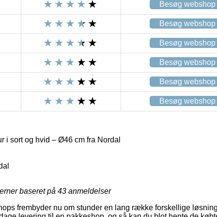
Besøg webshop
Besøg webshop
Besøg webshop
Besøg webshop
Besøg webshop
Besøg webshop
r i sort og hvid – Ø46 cm fra Nordal
dal
jerner baseret på
43
anmeldelser
shops frembyder nu om stunder en lang række forskellige løsninge
age levering til en pakkeshop, og så kan du blot hente de købt