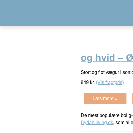
og hvid – Ø
Stort og flot vægur i sort
849
kr.
(Vis fragtpris)
Læs mere »
De mest populære bolig-
Bydahlliving.dk
, som alle