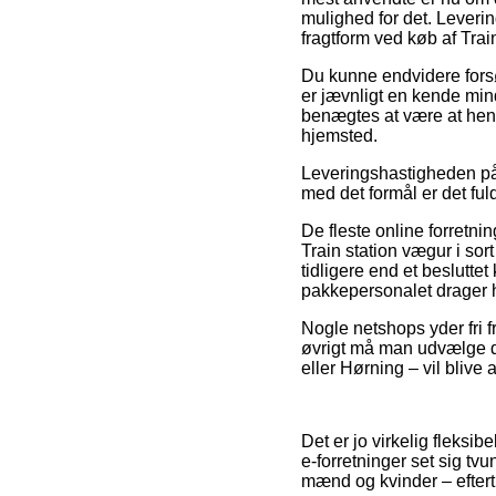
mulighed for det. Leverin
fragtform ved køb af Trai
Du kunne endvidere forsøg
er jævnligt en kende min
benægtes at være at hent
hjemsted.
Leveringshastigheden på B
med det formål er det fu
De fleste online forretni
Train station vægur i so
tidligere end et besluttet
pakkepersonalet drager 
Nogle netshops yder fri f
øvrigt må man udvælge de
eller Hørning – vil blive 
Det er jo virkelig fleksib
e-forretninger set sig tv
mænd og kvinder – eftert