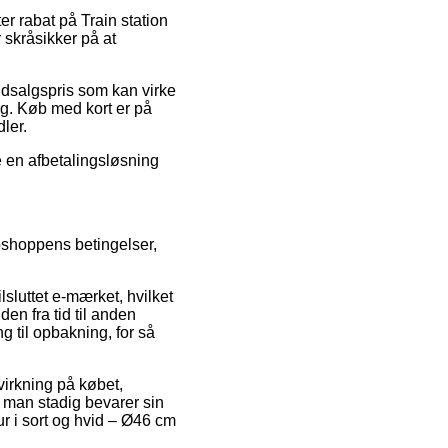
er rabat på Train station
 skråsikker på at
 udsalgspris som kan virke
ng. Køb med kort er på
ler.
e en afbetalingsløsning
bshoppens betingelser,
sluttet e-mærket, hvilket
en fra tid til anden
 til opbakning, for så
virkning på købet,
 man stadig bevarer sin
ur i sort og hvid – Ø46 cm