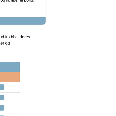
g lamper til bolig,
 fra bl.a. deres
mer og