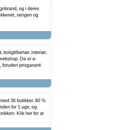
nbrand, og i deres
køkkenet, sengen og
boligtilbehør, interiør,
 webshop. De er e-
 foruden prisgaranti
ed 36 butikker. 80 %
nden for 1 uge, og
ikken. Klik her for at