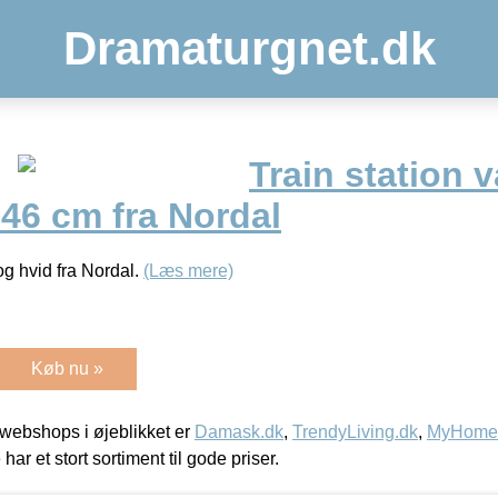
Dramaturgnet.dk
Train station v
46 cm fra Nordal
 og hvid fra Nordal.
(Læs mere)
Køb nu »
webshops i øjeblikket er
Damask.dk
,
TrendyLiving.dk
,
MyHomeM
 har et stort sortiment til gode priser.