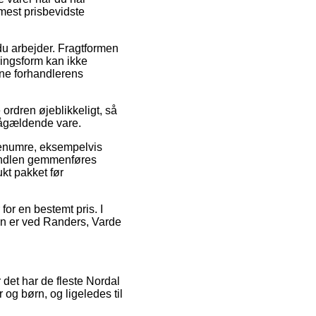
 mest prisbevidste
 du arbejder. Fragtformen
ringsform kan ikke
ine forhandlerens
ordren øjeblikkeligt, så
pågældende vare.
varenumre, eksempelvis
 handlen gemmenføres
ukt pakket før
for en bestemt pris. I
an er ved Randers, Varde
r det har de fleste Nordal
 og børn, og ligeledes til