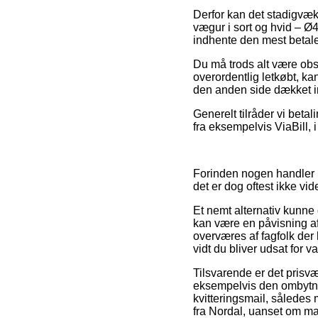
Derfor kan det stadigvæk v
vægur i sort og hvid – Ø
indhente den mest betalel
Du må trods alt være obs 
overordentlig letkøbt, k
den anden side dækket in
Generelt tilråder vi beta
fra eksempelvis ViaBill, i
Forinden nogen handler 
det er dog oftest ikke v
Et nemt alternativ kunne 
kan være en påvisning af 
overværes af fagfolk der
vidt du bliver udsat for 
Tilsvarende er det prisv
eksempelvis den ombytnin
kvitteringsmail, således 
fra Nordal, uanset om man