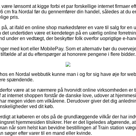
ære lønsomt at kigge forbi et par forskellige internet firmaer eft
46 cm fra Nordal før du gennemfører din handel, således at du er
ige pris.
på, at ifald en online shop markedsfører en vare til salg for en
an det undertiden være et kendetegn på en uærlig online forretni
d under en vedtægt, der beskytter folk overfor uoprigtige e-hand
linger med kort eller MobilePay. Som et alternativ bør du overvej
 tilfælde af at du efterspørger at honorere pengene i flere bidder.
hos en Nordal webbutik kunne man i og for sig have øje for we
idere spændende.
derfor være at se nærmere på hvorvidt online virksomheden er til
at internet shoppen forstår de danske love, udover at hjemmesid
 har megen viden om vilkårene. Derudover giver det dig anledning
vanskeligheder ved dit køb.
ærdigt at køberen er obs på de grundlæggende vilkår der har ind
gsret hjemmesiden tilsikrer. Her er det ligeledes afgørende, at
man når som helst kan bevidne bestillingen af Train station væg
 søger efter varer til en mand eller kvinde.