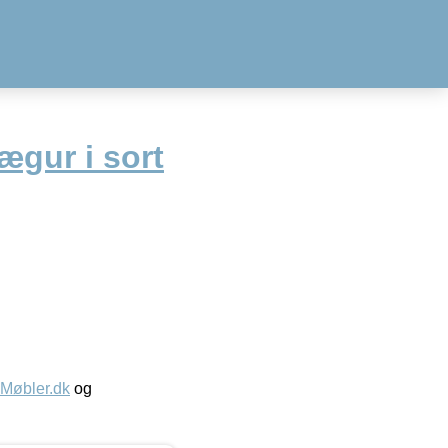
ægur i sort
øbler.dk
og