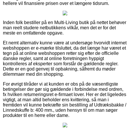
hellere vil finansiere prisen over et længere tidsrum.
Inden folk bestiller på en Multi-Living butik på nettet behøver
man reelt studere netbutikkens vilkår, men det er for det
meste en omfattende opgave.
Et nemt alternativ kunne være at undersøge hvorvidt internet
webshoppen er e-mærke tilsluttet, da det længe har været et
tegn på at online webshoppen retter sig efter de officielle
danske regler, samt at online forretningen hyppigt
kontrolleres af eksperter som forstår de gældende regler.
Dette er en god genvej til opbakning, såfremt du møder
dilemmaer med din shopping.
For øvrigt tilråder vi at kunden er obs på de væsentligste
betingelser der gør sig gældende i forbindelse med ordren,
fx hvilken returneringsret e-firmaet lover. Her er det ligeledes
vigtigt, at man altid beholder ens kvittering, så man i
fremtiden vil kunne bekræfte sin bestilling af Udtræksbakke /
Linnedskuffe b: 400 mm., uden hensyn til om man søger
produkter til en herre eller dame.