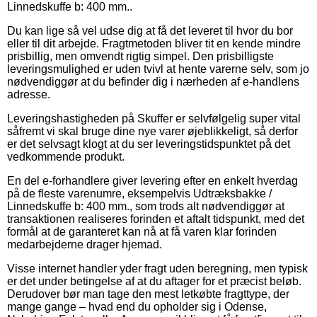
Linnedskuffe b: 400 mm..
Du kan lige så vel udse dig at få det leveret til hvor du bor
eller til dit arbejde. Fragtmetoden bliver tit en kende mindre
prisbillig, men omvendt rigtig simpel. Den prisbilligste
leveringsmulighed er uden tvivl at hente varerne selv, som jo
nødvendiggør at du befinder dig i nærheden af e-handlens
adresse.
Leveringshastigheden på Skuffer er selvfølgelig super vital
såfremt vi skal bruge dine nye varer øjeblikkeligt, så derfor
er det selvsagt klogt at du ser leveringstidspunktet på det
vedkommende produkt.
En del e-forhandlere giver levering efter en enkelt hverdag
på de fleste varenumre, eksempelvis Udtræksbakke /
Linnedskuffe b: 400 mm., som trods alt nødvendiggør at
transaktionen realiseres forinden et aftalt tidspunkt, med det
formål at de garanteret kan nå at få varen klar forinden
medarbejderne drager hjemad.
Visse internet handler yder fragt uden beregning, men typisk
er det under betingelse af at du aftager for et præcist beløb.
Derudover bør man tage den mest letkøbte fragttype, der
mange gange – hvad end du opholder sig i Odense,