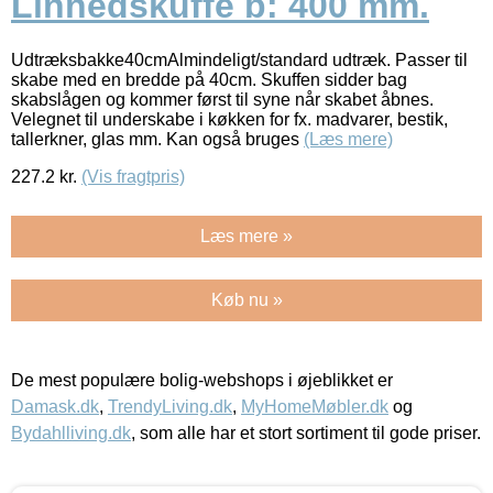
Linnedskuffe b: 400 mm.
Udtræksbakke40cmAlmindeligt/standard udtræk. Passer til
skabe med en bredde på 40cm. Skuffen sidder bag
skabslågen og kommer først til syne når skabet åbnes.
Velegnet til underskabe i køkken for fx. madvarer, bestik,
tallerkner, glas mm. Kan også bruges
(Læs mere)
227.2
kr.
(Vis fragtpris)
Læs mere »
Køb nu »
De mest populære bolig-webshops i øjeblikket er
Damask.dk
,
TrendyLiving.dk
,
MyHomeMøbler.dk
og
Bydahlliving.dk
, som alle har et stort sortiment til gode priser.