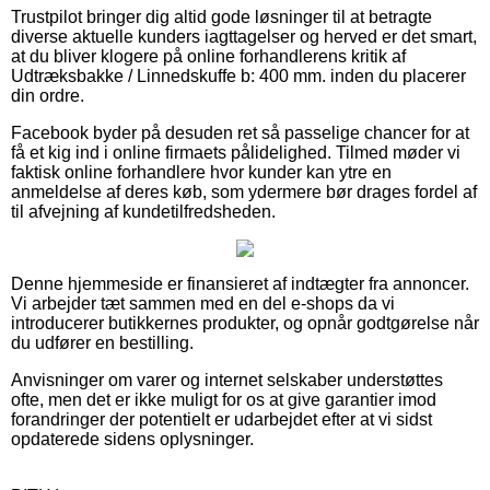
Trustpilot bringer dig altid gode løsninger til at betragte
diverse aktuelle kunders iagttagelser og herved er det smart,
at du bliver klogere på online forhandlerens kritik af
Udtræksbakke / Linnedskuffe b: 400 mm. inden du placerer
din ordre.
Facebook byder på desuden ret så passelige chancer for at
få et kig ind i online firmaets pålidelighed. Tilmed møder vi
faktisk online forhandlere hvor kunder kan ytre en
anmeldelse af deres køb, som ydermere bør drages fordel af
til afvejning af kundetilfredsheden.
Denne hjemmeside er finansieret af indtægter fra annoncer.
Vi arbejder tæt sammen med en del e-shops da vi
introducerer butikkernes produkter, og opnår godtgørelse når
du udfører en bestilling.
Anvisninger om varer og internet selskaber understøttes
ofte, men det er ikke muligt for os at give garantier imod
forandringer der potentielt er udarbejdet efter at vi sidst
opdaterede sidens oplysninger.