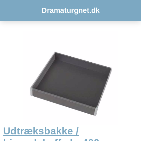
Dramaturgnet.dk
Udtræksbakke /