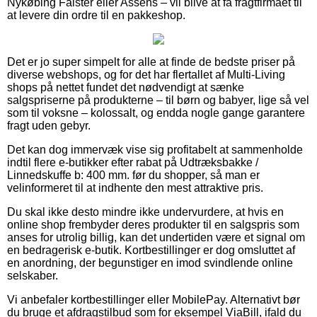
Nykøbing Falster eller Assens – vil blive at få fragtfirmaet til
at levere din ordre til en pakkeshop.
Det er jo super simpelt for alle at finde de bedste priser på
diverse webshops, og for det har flertallet af Multi-Living
shops på nettet fundet det nødvendigt at sænke
salgspriserne på produkterne – til børn og babyer, lige så vel
som til voksne – kolossalt, og endda nogle gange garantere
fragt uden gebyr.
Det kan dog immervæk vise sig profitabelt at sammenholde
indtil flere e-butikker efter rabat på Udtræksbakke /
Linnedskuffe b: 400 mm. før du shopper, så man er
velinformeret til at indhente den mest attraktive pris.
Du skal ikke desto mindre ikke undervurdere, at hvis en
online shop frembyder deres produkter til en salgspris som
anses for utrolig billig, kan det undertiden være et signal om
en bedragerisk e-butik. Kortbestillinger er dog omsluttet af
en anordning, der begunstiger en imod svindlende online
selskaber.
Vi anbefaler kortbestillinger eller MobilePay. Alternativt bør
du bruge et afdragstilbud som for eksempel ViaBill, ifald du