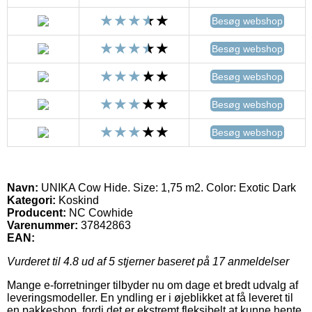
Besøg webshop
Besøg webshop
Besøg webshop
Besøg webshop
Besøg webshop
Navn:
UNIKA Cow Hide. Size: 1,75 m2. Color: Exotic Dark
Kategori:
Koskind
Producent:
NC Cowhide
Varenummer:
37842863
EAN:
Vurderet til
4.8
ud af 5 stjerner baseret på
17
anmeldelser
Mange e-forretninger tilbyder nu om dage et bredt udvalg af
leveringsmodeller. En yndling er i øjeblikket at få leveret til
en pakkeshop, fordi det er ekstremt fleksibelt at kunne hente