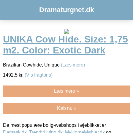
Dramaturgnet.dk
UNIKA Cow Hide. Size: 1,75
m2. Color: Exotic Dark
Brazilian Cowhide, Unique
(Læs mere)
1492.5
kr.
(Vis fragtpris)
Læs mere »
Køb nu »
De mest populære bolig-webshops i øjeblikket er
Damask.dk
,
TrendyLiving.dk
,
MyHomeMøbler.dk
og