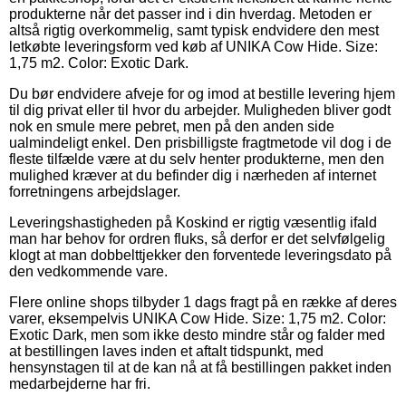
produkterne når det passer ind i din hverdag. Metoden er
altså rigtig overkommelig, samt typisk endvidere den mest
letkøbte leveringsform ved køb af UNIKA Cow Hide. Size:
1,75 m2. Color: Exotic Dark.
Du bør endvidere afveje for og imod at bestille levering hjem
til dig privat eller til hvor du arbejder. Muligheden bliver godt
nok en smule mere pebret, men på den anden side
ualmindeligt enkel. Den prisbilligste fragtmetode vil dog i de
fleste tilfælde være at du selv henter produkterne, men den
mulighed kræver at du befinder dig i nærheden af internet
forretningens arbejdslager.
Leveringshastigheden på Koskind er rigtig væsentlig ifald
man har behov for ordren fluks, så derfor er det selvfølgelig
klogt at man dobbelttjekker den forventede leveringsdato på
den vedkommende vare.
Flere online shops tilbyder 1 dags fragt på en række af deres
varer, eksempelvis UNIKA Cow Hide. Size: 1,75 m2. Color:
Exotic Dark, men som ikke desto mindre står og falder med
at bestillingen laves inden et aftalt tidspunkt, med
hensynstagen til at de kan nå at få bestillingen pakket inden
medarbejderne har fri.