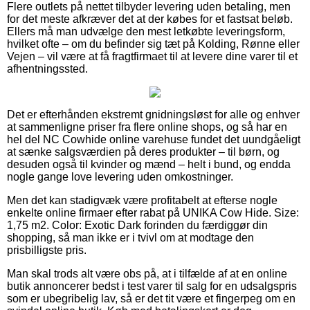
Flere outlets på nettet tilbyder levering uden betaling, men
for det meste afkræver det at der købes for et fastsat beløb.
Ellers må man udvælge den mest letkøbte leveringsform,
hvilket ofte – om du befinder sig tæt på Kolding, Rønne eller
Vejen – vil være at få fragtfirmaet til at levere dine varer til et
afhentningssted.
Det er efterhånden ekstremt gnidningsløst for alle og enhver
at sammenligne priser fra flere online shops, og så har en
hel del NC Cowhide online varehuse fundet det uundgåeligt
at sænke salgsværdien på deres produkter – til børn, og
desuden også til kvinder og mænd – helt i bund, og endda
nogle gange love levering uden omkostninger.
Men det kan stadigvæk være profitabelt at efterse nogle
enkelte online firmaer efter rabat på UNIKA Cow Hide. Size:
1,75 m2. Color: Exotic Dark forinden du færdiggør din
shopping, så man ikke er i tvivl om at modtage den
prisbilligste pris.
Man skal trods alt være obs på, at i tilfælde af at en online
butik annoncerer bedst i test varer til salg for en udsalgspris
som er ubegribelig lav, så er det tit være et fingerpeg om en