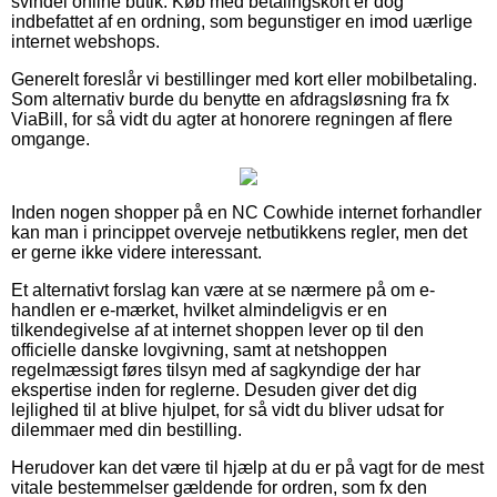
svindel online butik. Køb med betalingskort er dog
indbefattet af en ordning, som begunstiger en imod uærlige
internet webshops.
Generelt foreslår vi bestillinger med kort eller mobilbetaling.
Som alternativ burde du benytte en afdragsløsning fra fx
ViaBill, for så vidt du agter at honorere regningen af flere
omgange.
Inden nogen shopper på en NC Cowhide internet forhandler
kan man i princippet overveje netbutikkens regler, men det
er gerne ikke videre interessant.
Et alternativt forslag kan være at se nærmere på om e-
handlen er e-mærket, hvilket almindeligvis er en
tilkendegivelse af at internet shoppen lever op til den
officielle danske lovgivning, samt at netshoppen
regelmæssigt føres tilsyn med af sagkyndige der har
ekspertise inden for reglerne. Desuden giver det dig
lejlighed til at blive hjulpet, for så vidt du bliver udsat for
dilemmaer med din bestilling.
Herudover kan det være til hjælp at du er på vagt for de mest
vitale bestemmelser gældende for ordren, som fx den