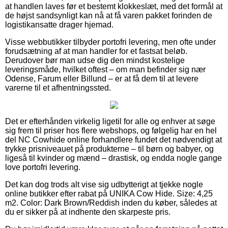
at handlen laves før et bestemt klokkeslæt, med det formål at
de højst sandsynligt kan nå at få varen pakket forinden de
logistikansatte drager hjemad.
Visse webbutikker tilbyder portofri levering, men ofte under
forudsætning af at man handler for et fastsat beløb.
Derudover bør man udse dig den mindst kostelige
leveringsmåde, hvilket oftest – om man befinder sig nær
Odense, Farum eller Billund – er at få dem til at levere
varerne til et afhentningssted.
Det er efterhånden virkelig ligetil for alle og enhver at søge
sig frem til priser hos flere webshops, og følgelig har en hel
del NC Cowhide online forhandlere fundet det nødvendigt at
trykke prisniveauet på produkterne – til børn og babyer, og
ligeså til kvinder og mænd – drastisk, og endda nogle gange
love portofri levering.
Det kan dog trods alt vise sig udbytterigt at tjekke nogle
online butikker efter rabat på UNIKA Cow Hide. Size: 4,25
m2. Color: Dark Brown/Reddish inden du køber, således at
du er sikker på at indhente den skarpeste pris.