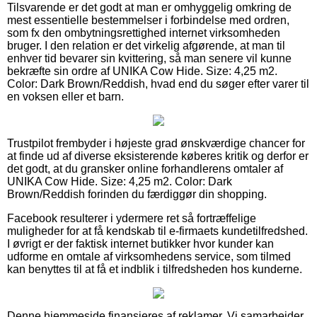
Tilsvarende er det godt at man er omhyggelig omkring de
mest essentielle bestemmelser i forbindelse med ordren,
som fx den ombytningsrettighed internet virksomheden
bruger. I den relation er det virkelig afgørende, at man til
enhver tid bevarer sin kvittering, så man senere vil kunne
bekræfte sin ordre af UNIKA Cow Hide. Size: 4,25 m2.
Color: Dark Brown/Reddish, hvad end du søger efter varer til
en voksen eller et barn.
Trustpilot frembyder i højeste grad ønskværdige chancer for
at finde ud af diverse eksisterende køberes kritik og derfor er
det godt, at du gransker online forhandlerens omtaler af
UNIKA Cow Hide. Size: 4,25 m2. Color: Dark
Brown/Reddish forinden du færdiggør din shopping.
Facebook resulterer i ydermere ret så fortræffelige
muligheder for at få kendskab til e-firmaets kundetilfredshed.
I øvrigt er der faktisk internet butikker hvor kunder kan
udforme en omtale af virksomhedens service, som tilmed
kan benyttes til at få et indblik i tilfredsheden hos kunderne.
Denne hjemmeside finansieres af reklamer. Vi samarbejder