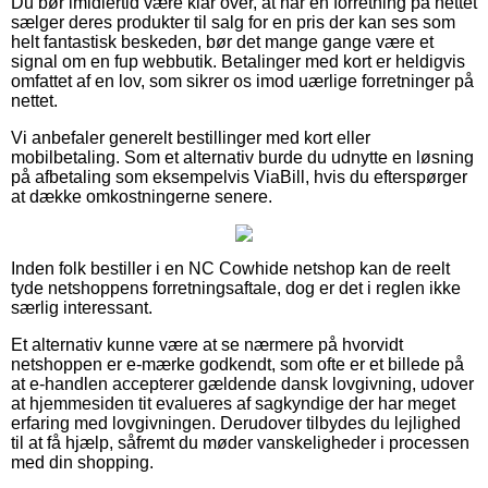
Du bør imidlertid være klar over, at når en forretning på nettet
sælger deres produkter til salg for en pris der kan ses som
helt fantastisk beskeden, bør det mange gange være et
signal om en fup webbutik. Betalinger med kort er heldigvis
omfattet af en lov, som sikrer os imod uærlige forretninger på
nettet.
Vi anbefaler generelt bestillinger med kort eller
mobilbetaling. Som et alternativ burde du udnytte en løsning
på afbetaling som eksempelvis ViaBill, hvis du efterspørger
at dække omkostningerne senere.
Inden folk bestiller i en NC Cowhide netshop kan de reelt
tyde netshoppens forretningsaftale, dog er det i reglen ikke
særlig interessant.
Et alternativ kunne være at se nærmere på hvorvidt
netshoppen er e-mærke godkendt, som ofte er et billede på
at e-handlen accepterer gældende dansk lovgivning, udover
at hjemmesiden tit evalueres af sagkyndige der har meget
erfaring med lovgivningen. Derudover tilbydes du lejlighed
til at få hjælp, såfremt du møder vanskeligheder i processen
med din shopping.