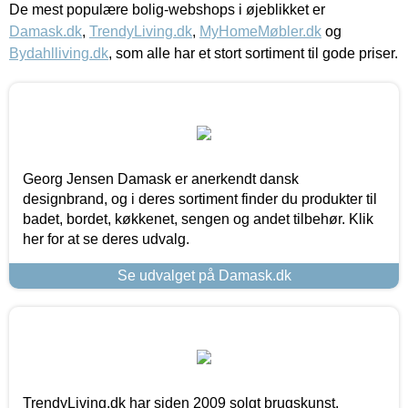
De mest populære bolig-webshops i øjeblikket er
Damask.dk
,
TrendyLiving.dk
,
MyHomeMøbler.dk
og
Bydahlliving.dk
, som alle har et stort sortiment til gode priser.
Georg Jensen Damask er anerkendt dansk
designbrand, og i deres sortiment finder du produkter til
badet, bordet, køkkenet, sengen og andet tilbehør. Klik
her for at se deres udvalg.
Se udvalget på Damask.dk
TrendyLiving.dk har siden 2009 solgt brugskunst,