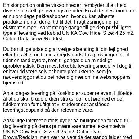
En stor portion online virksomheder frembyder til alt held
diverse forskellige leveringsmetoder. En af de mest moderne
er nu om dage pakkeshoppen, hvor du kan afhente
produkterne når der er tid til det. Fragtløsningen er jo
ekstremt simpel, samt mange gange tillige den prisbilligste
type af levering ved køb af UNIKA Cow Hide. Size: 4,25 m2.
Color: Dark Brown/Reddish.
Du bør tillige udse dig at vælge afsending til din lejlighed
eller hus eller ud til din arbejdsplads. Fragtløsningen er til
tider en tand dyrere, men til gengæld ualmindeligt
uproblematisk. Den mest letkøbte leveringsmodel vil dog til
enhver tid være selv at hente produkterne, som jo
nødvendiggør at du befinder dig nær online webshoppens
hjemsted.
Antal dages levering på Koskind er super relevant i tilfælde
af at du skal bruge ordren straks, og i det øjemed er det
fuldkommen fornuftigt at vi studerer det anslåede
leveringstidspunkt på den relevante vare.
Adskillige internet outlets byder på muligheden for dag-til-
dag levering på deres primære varenumre, eksempelvis
UNIKA Cow Hide. Size: 4,25 m2. Color: Dark
Brown/Reddish, men vær på vagt da det står og falder med