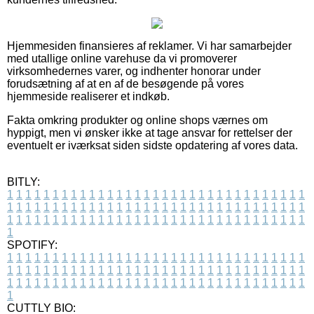
Hjemmesiden finansieres af reklamer. Vi har samarbejder
med utallige online varehuse da vi promoverer
virksomhedernes varer, og indhenter honorar under
forudsætning af at en af de besøgende på vores
hjemmeside realiserer et indkøb.
Fakta omkring produkter og online shops værnes om
hyppigt, men vi ønsker ikke at tage ansvar for rettelser der
eventuelt er iværksat siden sidste opdatering af vores data.
BITLY:
1
1
1
1
1
1
1
1
1
1
1
1
1
1
1
1
1
1
1
1
1
1
1
1
1
1
1
1
1
1
1
1
1
1
1
1
1
1
1
1
1
1
1
1
1
1
1
1
1
1
1
1
1
1
1
1
1
1
1
1
1
1
1
1
1
1
1
1
1
1
1
1
1
1
1
1
1
1
1
1
1
1
1
1
1
1
1
1
1
1
1
1
1
1
1
1
1
1
1
1
SPOTIFY:
1
1
1
1
1
1
1
1
1
1
1
1
1
1
1
1
1
1
1
1
1
1
1
1
1
1
1
1
1
1
1
1
1
1
1
1
1
1
1
1
1
1
1
1
1
1
1
1
1
1
1
1
1
1
1
1
1
1
1
1
1
1
1
1
1
1
1
1
1
1
1
1
1
1
1
1
1
1
1
1
1
1
1
1
1
1
1
1
1
1
1
1
1
1
1
1
1
1
1
1
CUTTLY BIO: