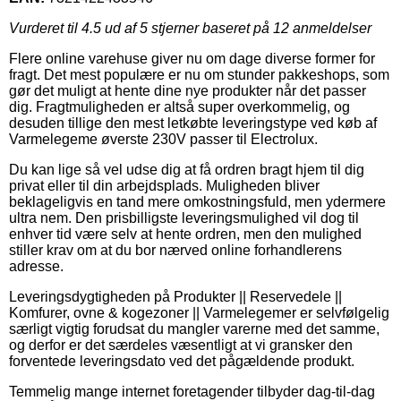
Vurderet til
4.5
ud af 5 stjerner baseret på
12
anmeldelser
Flere online varehuse giver nu om dage diverse former for
fragt. Det mest populære er nu om stunder pakkeshops, som
gør det muligt at hente dine nye produkter når det passer
dig. Fragtmuligheden er altså super overkommelig, og
desuden tillige den mest letkøbte leveringstype ved køb af
Varmelegeme øverste 230V passer til Electrolux.
Du kan lige så vel udse dig at få ordren bragt hjem til dig
privat eller til din arbejdsplads. Muligheden bliver
beklageligvis en tand mere omkostningsfuld, men ydermere
ultra nem. Den prisbilligste leveringsmulighed vil dog til
enhver tid være selv at hente ordren, men den mulighed
stiller krav om at du bor nærved online forhandlerens
adresse.
Leveringsdygtigheden på Produkter || Reservedele ||
Komfurer, ovne & kogezoner || Varmelegemer er selvfølgelig
særligt vigtig forudsat du mangler varerne med det samme,
og derfor er det særdeles væsentligt at vi gransker den
forventede leveringsdato ved det pågældende produkt.
Temmelig mange internet foretagender tilbyder dag-til-dag