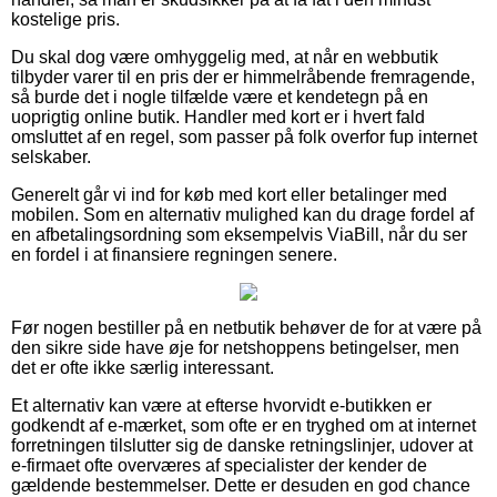
kostelige pris.
Du skal dog være omhyggelig med, at når en webbutik
tilbyder varer til en pris der er himmelråbende fremragende,
så burde det i nogle tilfælde være et kendetegn på en
uoprigtig online butik. Handler med kort er i hvert fald
omsluttet af en regel, som passer på folk overfor fup internet
selskaber.
Generelt går vi ind for køb med kort eller betalinger med
mobilen. Som en alternativ mulighed kan du drage fordel af
en afbetalingsordning som eksempelvis ViaBill, når du ser
en fordel i at finansiere regningen senere.
Før nogen bestiller på en netbutik behøver de for at være på
den sikre side have øje for netshoppens betingelser, men
det er ofte ikke særlig interessant.
Et alternativ kan være at efterse hvorvidt e-butikken er
godkendt af e-mærket, som ofte er en tryghed om at internet
forretningen tilslutter sig de danske retningslinjer, udover at
e-firmaet ofte overværes af specialister der kender de
gældende bestemmelser. Dette er desuden en god chance