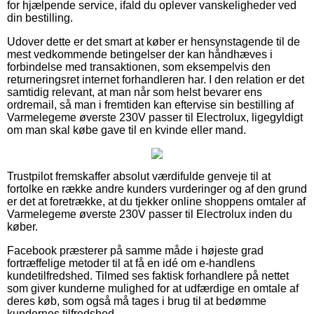
for hjælpende service, ifald du oplever vanskeligheder ved
din bestilling.
Udover dette er det smart at køber er hensynstagende til de
mest vedkommende betingelser der kan håndhæves i
forbindelse med transaktionen, som eksempelvis den
returneringsret internet forhandleren har. I den relation er det
samtidig relevant, at man når som helst bevarer ens
ordremail, så man i fremtiden kan eftervise sin bestilling af
Varmelegeme øverste 230V passer til Electrolux, ligegyldigt
om man skal købe gave til en kvinde eller mand.
Trustpilot fremskaffer absolut værdifulde genveje til at
fortolke en række andre kunders vurderinger og af den grund
er det at foretrække, at du tjekker online shoppens omtaler af
Varmelegeme øverste 230V passer til Electrolux inden du
køber.
Facebook præsterer på samme måde i højeste grad
fortræffelige metoder til at få en idé om e-handlens
kundetilfredshed. Tilmed ses faktisk forhandlere på nettet
som giver kunderne mulighed for at udfærdige en omtale af
deres køb, som også må tages i brug til at bedømme
kundernes tilfredshed.