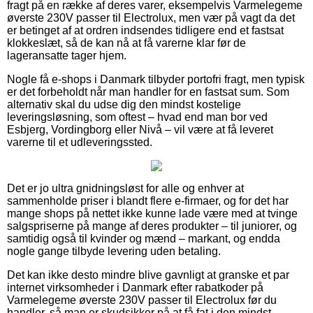
fragt på en række af deres varer, eksempelvis Varmelegeme
øverste 230V passer til Electrolux, men vær på vagt da det
er betinget af at ordren indsendes tidligere end et fastsat
klokkeslæt, så de kan nå at få varerne klar før de
lageransatte tager hjem.
Nogle få e-shops i Danmark tilbyder portofri fragt, men typisk
er det forbeholdt når man handler for en fastsat sum. Som
alternativ skal du udse dig den mindst kostelige
leveringsløsning, som oftest – hvad end man bor ved
Esbjerg, Vordingborg eller Nivå – vil være at få leveret
varerne til et udleveringssted.
Det er jo ultra gnidningsløst for alle og enhver at
sammenholde priser i blandt flere e-firmaer, og for det har
mange shops på nettet ikke kunne lade være med at tvinge
salgspriserne på mange af deres produkter – til juniorer, og
samtidig også til kvinder og mænd – markant, og endda
nogle gange tilbyde levering uden betaling.
Det kan ikke desto mindre blive gavnligt at granske et par
internet virksomheder i Danmark efter rabatkoder på
Varmelegeme øverste 230V passer til Electrolux før du
handler, så man er skudsikker på at få fat i den mindst