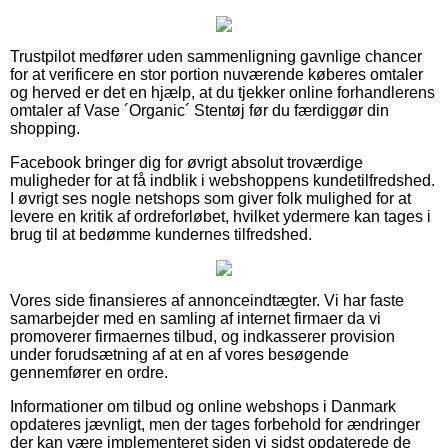
Trustpilot medfører uden sammenligning gavnlige chancer
for at verificere en stor portion nuværende køberes omtaler
og herved er det en hjælp, at du tjekker online forhandlerens
omtaler af Vase ´Organic´ Stentøj før du færdiggør din
shopping.
Facebook bringer dig for øvrigt absolut troværdige
muligheder for at få indblik i webshoppens kundetilfredshed.
I øvrigt ses nogle netshops som giver folk mulighed for at
levere en kritik af ordreforløbet, hvilket ydermere kan tages i
brug til at bedømme kundernes tilfredshed.
Vores side finansieres af annonceindtægter. Vi har faste
samarbejder med en samling af internet firmaer da vi
promoverer firmaernes tilbud, og indkasserer provision
under forudsætning af at en af vores besøgende
gennemfører en ordre.
Informationer om tilbud og online webshops i Danmark
opdateres jævnligt, men der tages forbehold for ændringer
der kan være implementeret siden vi sidst opdaterede de