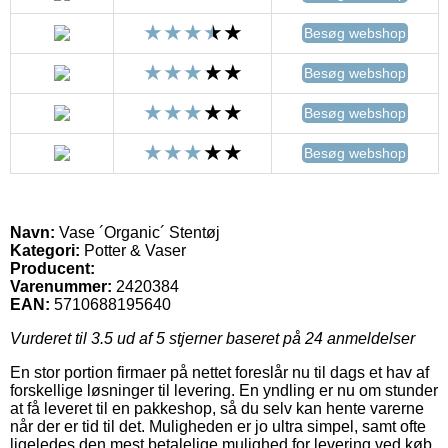
Besøg webshop
Besøg webshop
Besøg webshop
Besøg webshop
Navn:
Vase ´Organic´ Stentøj
Kategori:
Potter & Vaser
Producent:
Varenummer:
2420384
EAN:
5710688195640
Vurderet til
3.5
ud af 5 stjerner baseret på
24
anmeldelser
En stor portion firmaer på nettet foreslår nu til dags et hav af
forskellige løsninger til levering. En yndling er nu om stunder
at få leveret til en pakkeshop, så du selv kan hente varerne
når der er tid til det. Muligheden er jo ultra simpel, samt ofte
ligeledes den mest betalelige mulighed for levering ved køb