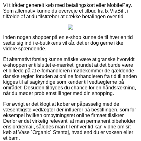
Vi tilråder generelt køb med betalingskort eller MobilePay.
Som alternativ kunne du overveje et tilbud fra fx ViaBill, i
tilfælde af at du tilstræber at dække betalingen over tid.
Inden nogen shopper på en e-shop kunne de til hver en tid
sætte sig ind i e-butikkens vilkår, det er dog gerne ikke
videre spændende.
Et alternativt forslag kunne måske være at granske hvorvidt
e-shoppen er tilsluttet e-mærket, grundet at det burde være
et billede på at e-forhandleren imødekommer de gældende
danske regler, foruden at online forhandleren fra tid til anden
kigges til af sagkyndige som kender til vedtægterne på
området. Desuden tilbydes du chance for en håndsrækning,
når du møder problemstillinger med din shopping.
For øvrigt er det klogt at køber er påpasselig med de
væsentligste vedtægter der influerer på bestillingen, som for
eksempel hvilken ombytningsret online firmaet tilsikrer.
Derfor er det virkelig relevant, at man permanent bibeholder
ens ordremail, således man til enhver tid kan vidne om sit
køb af Vase ´Organic´ Stentøj, hvad end du er voksen eller
et barn.