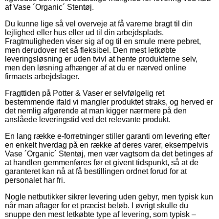
af Vase ´Organic´ Stentøj.
Du kunne lige så vel overveje at få varerne bragt til din
lejlighed eller hus eller ud til din arbejdsplads.
Fragtmuligheden viser sig af og til en smule mere pebret,
men derudover ret så fleksibel. Den mest letkøbte
leveringsløsning er uden tvivl at hente produkterne selv,
men den løsning afhænger af at du er nærved online
firmaets arbejdslager.
Fragttiden på Potter & Vaser er selvfølgelig ret
bestemmende ifald vi mangler produktet straks, og herved er
det nemlig afgørende at man kigger nærmere på den
anslåede leveringstid ved det relevante produkt.
En lang række e-forretninger stiller garanti om levering efter
en enkelt hverdag på en række af deres varer, eksempelvis
Vase ´Organic´ Stentøj, men vær vagtsom da det betinges af
at handlen gemmenføres før et givent tidspunkt, så at de
garanteret kan nå at få bestillingen ordnet forud for at
personalet har fri.
Nogle netbutikker sikrer levering uden gebyr, men typisk kun
når man aftager for et præcist beløb. I øvrigt skulle du
snuppe den mest letkøbte type af levering, som typisk –