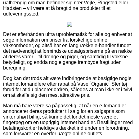
uafhængig om man befinder sig nær Vejle, Ringsted eller
Hadsten – vil være at få bragt dine produkter til et
udleveringssted.
Det er efterhånden ultra uproblematisk for alle og enhver at
søge information om priser fra forskellige online
virksomheder, og altså har en lang række e-handler fundet
det nødvendigt at formindske udsalgspriserne på en række
af deres varer – til drenge og piger, og samtidig til voksne –
betydeligt, og endda nogle gange frembyde fragt uden
beregning.
Dog kan det trods alt være indbringende at besigtige nogle
internet forhandlere efter rabat på Vase ´Organic´ Stentøj
forud for at du placerer ordren, således at man ikke er i tvivl
om at skaffe sig den mest attraktive pris.
Man må bare være så påpasselig, at når en e-forhandler
annoncerer deres produkter til salg for en salgspris som
virker uhørt billig, så kunne det for det meste være et
fingerpeg om en uoprigtig internet handler. Bestillinger med
betalingskort er heldigvis dækket ind under en forordning,
som forsvarer en overfor uægte online outlets.