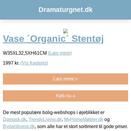
Dramaturgnet.dk
Vase ´Organic´ Stentøj
W35XL32,5XH61CM
(Læs mere)
1997
kr.
(Vis fragtpris)
Læs mere »
Køb nu »
De mest populære bolig-webshops i øjeblikket er
Damask.dk
,
TrendyLiving.dk
,
MyHomeMøbler.dk
og
Bydahlliving.dk
, som alle har et stort sortiment til gode priser.