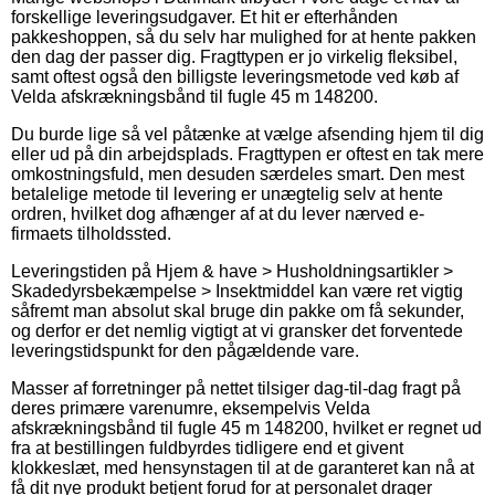
forskellige leveringsudgaver. Et hit er efterhånden
pakkeshoppen, så du selv har mulighed for at hente pakken
den dag der passer dig. Fragttypen er jo virkelig fleksibel,
samt oftest også den billigste leveringsmetode ved køb af
Velda afskrækningsbånd til fugle 45 m 148200.
Du burde lige så vel påtænke at vælge afsending hjem til dig
eller ud på din arbejdsplads. Fragttypen er oftest en tak mere
omkostningsfuld, men desuden særdeles smart. Den mest
betalelige metode til levering er unægtelig selv at hente
ordren, hvilket dog afhænger af at du lever nærved e-
firmaets tilholdssted.
Leveringstiden på Hjem & have > Husholdningsartikler >
Skadedyrsbekæmpelse > Insektmiddel kan være ret vigtig
såfremt man absolut skal bruge din pakke om få sekunder,
og derfor er det nemlig vigtigt at vi gransker det forventede
leveringstidspunkt for den pågældende vare.
Masser af forretninger på nettet tilsiger dag-til-dag fragt på
deres primære varenumre, eksempelvis Velda
afskrækningsbånd til fugle 45 m 148200, hvilket er regnet ud
fra at bestillingen fuldbyrdes tidligere end et givent
klokkeslæt, med hensynstagen til at de garanteret kan nå at
få dit nye produkt betjent forud for at personalet drager