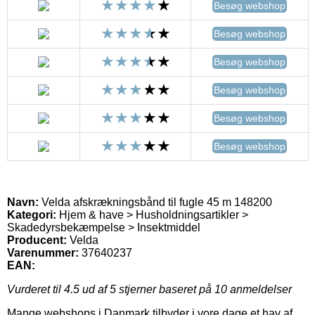
Besøg webshop
Besøg webshop
Besøg webshop
Besøg webshop
Besøg webshop
Besøg webshop
Navn:
Velda afskrækningsbånd til fugle 45 m 148200
Kategori:
Hjem & have > Husholdningsartikler >
Skadedyrsbekæmpelse > Insektmiddel
Producent:
Velda
Varenummer:
37640237
EAN:
Vurderet til
4.5
ud af 5 stjerner baseret på
10
anmeldelser
Mange webshops i Danmark tilbyder i vore dage et hav af