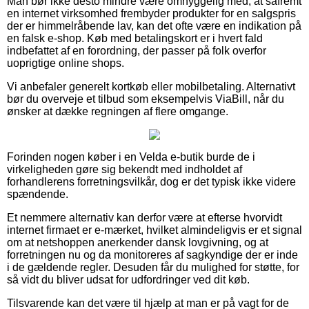
Man bør ikke desto mindre være omhyggelig med, at såfremt
en internet virksomhed frembyder produkter for en salgspris
der er himmelråbende lav, kan det ofte være en indikation på
en falsk e-shop. Køb med betalingskort er i hvert fald
indbefattet af en forordning, der passer på folk overfor
uoprigtige online shops.
Vi anbefaler generelt kortkøb eller mobilbetaling. Alternativt
bør du overveje et tilbud som eksempelvis ViaBill, når du
ønsker at dække regningen af flere omgange.
Forinden nogen køber i en Velda e-butik burde de i
virkeligheden gøre sig bekendt med indholdet af
forhandlerens forretningsvilkår, dog er det typisk ikke videre
spændende.
Et nemmere alternativ kan derfor være at efterse hvorvidt
internet firmaet er e-mærket, hvilket almindeligvis er et signal
om at netshoppen anerkender dansk lovgivning, og at
forretningen nu og da monitoreres af sagkyndige der er inde
i de gældende regler. Desuden får du mulighed for støtte, for
så vidt du bliver udsat for udfordringer ved dit køb.
Tilsvarende kan det være til hjælp at man er på vagt for de