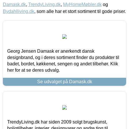
Damask.dk
,
TrendyLiving.dk
,
MyHomeMøbler.dk
og
Bydahlliving.dk
, som alle har et stort sortiment til gode priser.
Georg Jensen Damask er anerkendt dansk
designbrand, og i deres sortiment finder du produkter til
badet, bordet, køkkenet, sengen og andet tilbehør. Klik
her for at se deres udvalg.
Se udvalget på Damask.dk
TrendyLiving.dk har siden 2009 solgt brugskunst,
boligtilbehør, interiør, designvarer og andre ting til