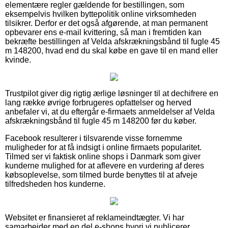
elementære regler gældende for bestillingen, som
eksempelvis hvilken byttepolitik online virksomheden
tilsikrer. Derfor er det også afgørende, at man permanent
opbevarer ens e-mail kvittering, så man i fremtiden kan
bekræfte bestillingen af Velda afskrækningsbånd til fugle 45
m 148200, hvad end du skal købe en gave til en mand eller
kvinde.
Trustpilot giver dig rigtig ærlige løsninger til at dechifrere en
lang række øvrige forbrugeres opfattelser og herved
anbefaler vi, at du eftergår e-firmaets anmeldelser af Velda
afskrækningsbånd til fugle 45 m 148200 før du køber.
Facebook resulterer i tilsvarende visse fornemme
muligheder for at få indsigt i online firmaets popularitet.
Tilmed ser vi faktisk online shops i Danmark som giver
kunderne mulighed for at aflevere en vurdering af deres
købsoplevelse, som tilmed burde benyttes til at afveje
tilfredsheden hos kunderne.
Websitet er finansieret af reklameindtægter. Vi har
samarbejder med en del e-shops hvori vi publicerer