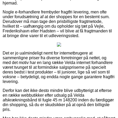
hjemad.
Nogle e-forhandlere frembyder fragtfri levering, men ofte
under forudsætning af at der shoppes for en bestemt sum.
Derudover må man tage den prisbilligste fragtmetode,
hvilket tit – uafhængig om du opholder sig tæt på Vejle,
Frederikshavn eller Hadsten – vil blive at få fragtmanden til
at bringe dine varer til et udleveringssted.
Det er jo ualmindeligt nemt for internetbrugere at
sammenligne priser fra diverse forretninger på nettet, og
med det motiv har en lang række Velda internet forhandlere
været tvunget til at formindske salgspriserne på specielt
deres bedst i test produkter – til juniorer, lige så vel som til
voksne – betydeligt, og endda nogle gange garantere fragtfri
levering.
Derfor kan det ikke desto mindre blive udbytterigt at efterse
en række webbutikker efter udsalg på Velda
afskrækningsbånd til fugle 45 m 148200 inden du færdiggør
din shopping, så du er skudsikker på at opnå den billigste
pris.