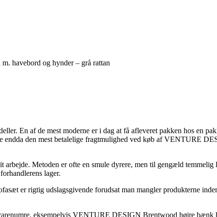
 havebord og hynder – grå rattan
modeller. En af de mest moderne er i dag at få afleveret pakken hos en p
e gange endda den mest betalelige fragtmulighed ved køb af VENTURE 
 dit arbejde. Metoden er ofte en smule dyrere, men til gengæld temmelig l
forhandlerens lager.
fasæt er rigtig udslagsgivende forudsat man mangler produkterne inden
 varenumre, eksempelvis VENTURE DESIGN Brentwood højre bænk hjørn