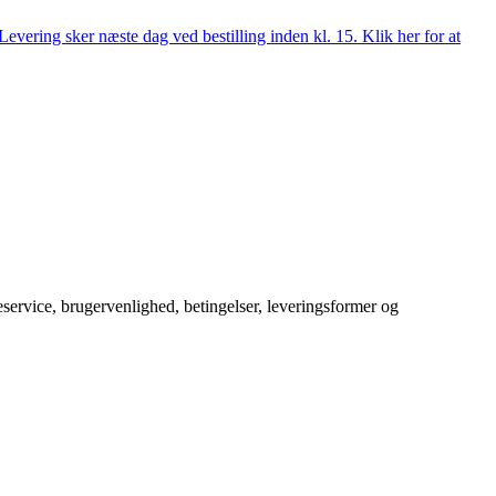
evering sker næste dag ved bestilling inden kl. 15. Klik her for at
service, brugervenlighed, betingelser, leveringsformer og