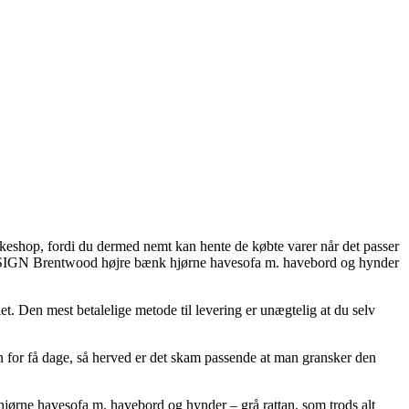
akkeshop, fordi du dermed nemt kan hente de købte varer når det passer
DESIGN Brentwood højre bænk hjørne havesofa m. havebord og hynder
et. Den mest betalelige metode til levering er unægtelig at du selv
 for få dage, så herved er det skam passende at man gransker den
e havesofa m. havebord og hynder – grå rattan, som trods alt