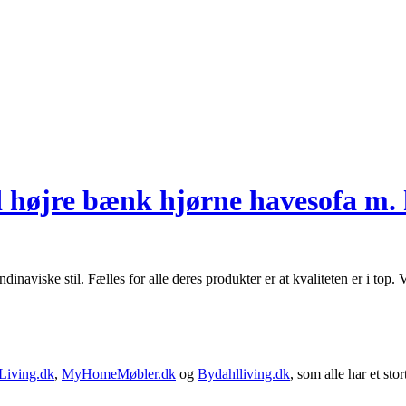
re bænk hjørne havesofa m. h
inaviske stil. Fælles for alle deres produkter er at kvaliteten er i top.
Living.dk
,
MyHomeMøbler.dk
og
Bydahlliving.dk
, som alle har et stor