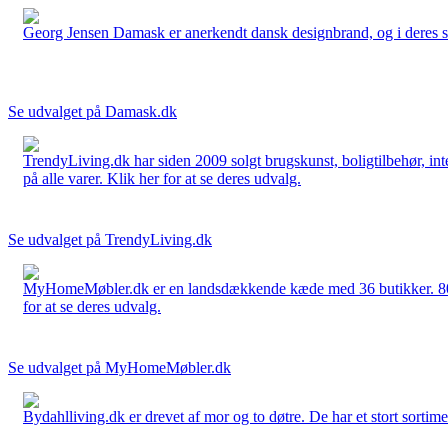
Georg Jensen Damask er anerkendt dansk designbrand, og i deres sort
Se udvalget på Damask.dk
TrendyLiving.dk har siden 2009 solgt brugskunst, boligtilbehør, int
på alle varer. Klik her for at se deres udvalg.
Se udvalget på TrendyLiving.dk
MyHomeMøbler.dk er en landsdækkende kæde med 36 butikker. 80 % 
for at se deres udvalg.
Se udvalget på MyHomeMøbler.dk
Bydahlliving.dk er drevet af mor og to døtre. De har et stort sortime