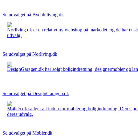
Se udvalget på Bydahlliving.dk
Norliving.dk er en relativt ny webshop på markedet, og de har et sto
udvalg.
Se udvalget på Norliving.dk
DesignGaragen.dk har solgt boligindretning, designermøbler og lamper
Se udvalget på DesignGaragen.dk
Møblér.dk sælger alt inden for møbler og boligindretning. Deres pri
deres udvalg.
Se udvalget på Møblér.dk