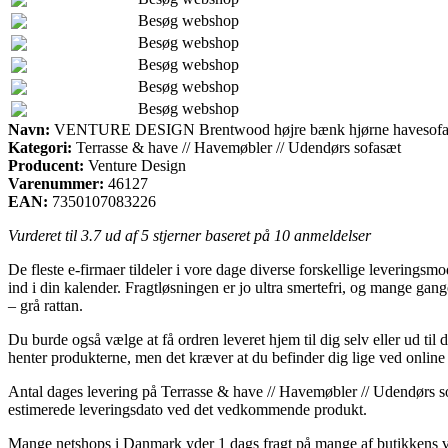
Besøg webshop
Besøg webshop
Besøg webshop
Besøg webshop
Besøg webshop
Navn:
VENTURE DESIGN Brentwood højre bænk hjørne havesofa m.
Kategori:
Terrasse & have // Havemøbler // Udendørs sofasæt
Producent:
Venture Design
Varenummer:
46127
EAN:
7350107083226
Vurderet til
3.7
ud af 5 stjerner baseret på
10
anmeldelser
De fleste e-firmaer tildeler i vore dage diverse forskellige leverings
ind i din kalender. Fragtløsningen er jo ultra smertefri, og mang
– grå rattan.
Du burde også vælge at få ordren leveret hjem til dig selv eller ud til
henter produkterne, men det kræver at du befinder dig lige ved online 
Antal dages levering på Terrasse & have // Havemøbler // Udendørs so
estimerede leveringsdato ved det vedkommende produkt.
Mange netshops i Danmark yder 1 dags fragt på mange af butikkens