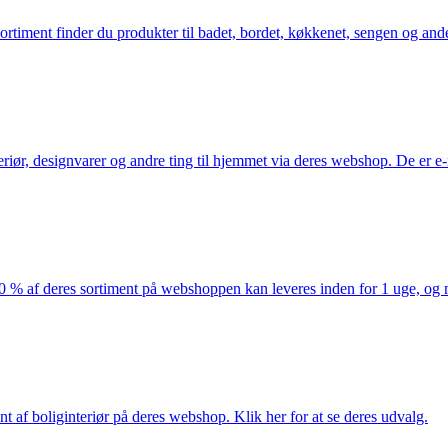
iment finder du produkter til badet, bordet, køkkenet, sengen og andet 
eriør, designvarer og andre ting til hjemmet via deres webshop. De er 
af deres sortiment på webshoppen kan leveres inden for 1 uge, og ma
nt af boliginteriør på deres webshop. Klik her for at se deres udvalg.