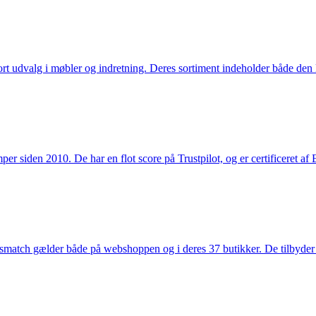
rt udvalg i møbler og indretning. Deres sortiment indeholder både den k
 siden 2010. De har en flot score på Trustpilot, og er certificeret af 
smatch gælder både på webshoppen og i deres 37 butikker. De tilbyder d