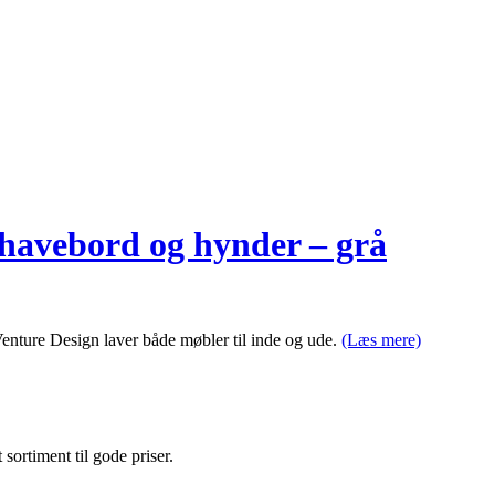
avebord og hynder – grå
 Venture Design laver både møbler til inde og ude.
(Læs mere)
t sortiment til gode priser.