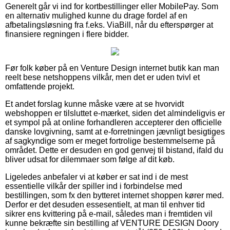
Generelt går vi ind for kortbestillinger eller MobilePay. Som
en alternativ mulighed kunne du drage fordel af en
afbetalingsløsning fra f.eks. ViaBill, når du efterspørger at
finansiere regningen i flere bidder.
Før folk køber på en Venture Design internet butik kan man
reelt bese netshoppens vilkår, men det er uden tvivl et
omfattende projekt.
Et andet forslag kunne måske være at se hvorvidt
webshoppen er tilsluttet e-mærket, siden det almindeligvis er
et sympol på at online forhandleren accepterer den officielle
danske lovgivning, samt at e-forretningen jævnligt besigtiges
af sagkyndige som er meget fortrolige bestemmelserne på
området. Dette er desuden en god genvej til bistand, ifald du
bliver udsat for dilemmaer som følge af dit køb.
Ligeledes anbefaler vi at køber er sat ind i de mest
essentielle vilkår der spiller ind i forbindelse med
bestillingen, som fx den bytteret internet shoppen kører med.
Derfor er det desuden essesentielt, at man til enhver tid
sikrer ens kvittering på e-mail, således man i fremtiden vil
kunne bekræfte sin bestilling af VENTURE DESIGN Doory