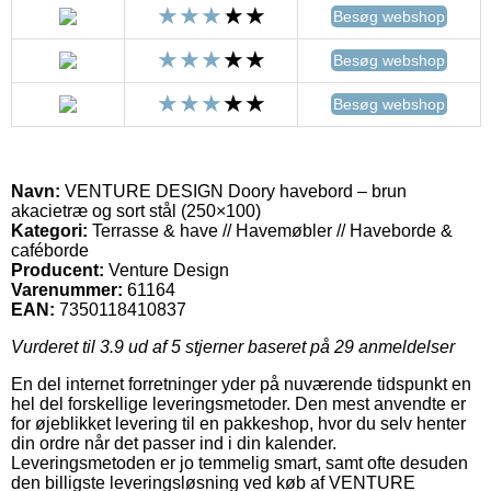
Besøg webshop
Besøg webshop
Besøg webshop
Navn:
VENTURE DESIGN Doory havebord – brun
akacietræ og sort stål (250×100)
Kategori:
Terrasse & have // Havemøbler // Haveborde &
caféborde
Producent:
Venture Design
Varenummer:
61164
EAN:
7350118410837
Vurderet til
3.9
ud af 5 stjerner baseret på
29
anmeldelser
En del internet forretninger yder på nuværende tidspunkt en
hel del forskellige leveringsmetoder. Den mest anvendte er
for øjeblikket levering til en pakkeshop, hvor du selv henter
din ordre når det passer ind i din kalender.
Leveringsmetoden er jo temmelig smart, samt ofte desuden
den billigste leveringsløsning ved køb af VENTURE