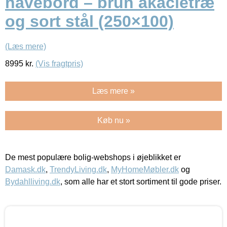
havebord – brun akacietræ
og sort stål (250×100)
(Læs mere)
8995
kr.
(Vis fragtpris)
Læs mere »
Køb nu »
De mest populære bolig-webshops i øjeblikket er
Damask.dk
,
TrendyLiving.dk
,
MyHomeMøbler.dk
og
Bydahlliving.dk
, som alle har et stort sortiment til gode priser.