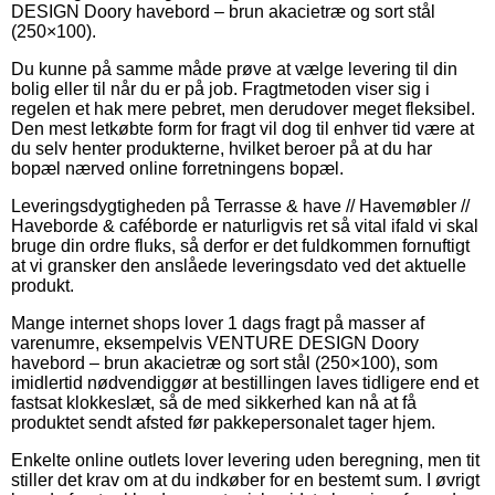
DESIGN Doory havebord – brun akacietræ og sort stål
(250×100).
Du kunne på samme måde prøve at vælge levering til din
bolig eller til når du er på job. Fragtmetoden viser sig i
regelen et hak mere pebret, men derudover meget fleksibel.
Den mest letkøbte form for fragt vil dog til enhver tid være at
du selv henter produkterne, hvilket beroer på at du har
bopæl nærved online forretningens bopæl.
Leveringsdygtigheden på Terrasse & have // Havemøbler //
Haveborde & caféborde er naturligvis ret så vital ifald vi skal
bruge din ordre fluks, så derfor er det fuldkommen fornuftigt
at vi gransker den anslåede leveringsdato ved det aktuelle
produkt.
Mange internet shops lover 1 dags fragt på masser af
varenumre, eksempelvis VENTURE DESIGN Doory
havebord – brun akacietræ og sort stål (250×100), som
imidlertid nødvendiggør at bestillingen laves tidligere end et
fastsat klokkeslæt, så de med sikkerhed kan nå at få
produktet sendt afsted før pakkepersonalet tager hjem.
Enkelte online outlets lover levering uden beregning, men tit
stiller det krav om at du indkøber for en bestemt sum. I øvrigt