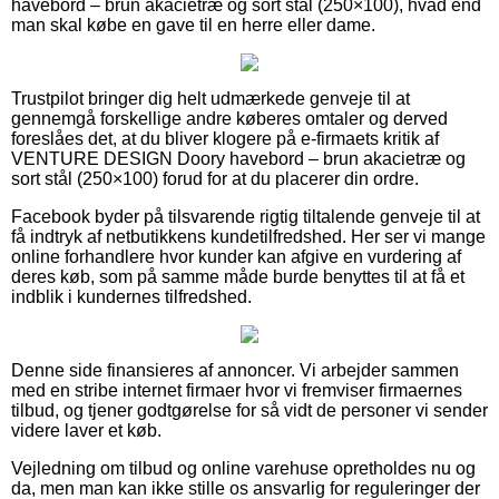
havebord – brun akacietræ og sort stål (250×100), hvad end
man skal købe en gave til en herre eller dame.
Trustpilot bringer dig helt udmærkede genveje til at
gennemgå forskellige andre køberes omtaler og derved
foreslåes det, at du bliver klogere på e-firmaets kritik af
VENTURE DESIGN Doory havebord – brun akacietræ og
sort stål (250×100) forud for at du placerer din ordre.
Facebook byder på tilsvarende rigtig tiltalende genveje til at
få indtryk af netbutikkens kundetilfredshed. Her ser vi mange
online forhandlere hvor kunder kan afgive en vurdering af
deres køb, som på samme måde burde benyttes til at få et
indblik i kundernes tilfredshed.
Denne side finansieres af annoncer. Vi arbejder sammen
med en stribe internet firmaer hvor vi fremviser firmaernes
tilbud, og tjener godtgørelse for så vidt de personer vi sender
videre laver et køb.
Vejledning om tilbud og online varehuse opretholdes nu og
da, men man kan ikke stille os ansvarlig for reguleringer der