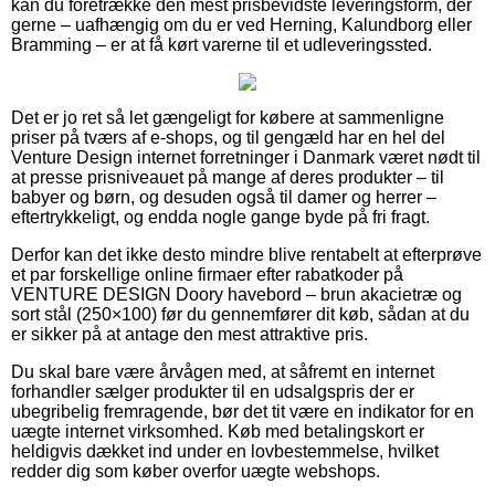
kan du foretrække den mest prisbevidste leveringsform, der
gerne – uafhængig om du er ved Herning, Kalundborg eller
Bramming – er at få kørt varerne til et udleveringssted.
Det er jo ret så let gængeligt for købere at sammenligne
priser på tværs af e-shops, og til gengæld har en hel del
Venture Design internet forretninger i Danmark været nødt til
at presse prisniveauet på mange af deres produkter – til
babyer og børn, og desuden også til damer og herrer –
eftertrykkeligt, og endda nogle gange byde på fri fragt.
Derfor kan det ikke desto mindre blive rentabelt at efterprøve
et par forskellige online firmaer efter rabatkoder på
VENTURE DESIGN Doory havebord – brun akacietræ og
sort stål (250×100) før du gennemfører dit køb, sådan at du
er sikker på at antage den mest attraktive pris.
Du skal bare være årvågen med, at såfremt en internet
forhandler sælger produkter til en udsalgspris der er
ubegribelig fremragende, bør det tit være en indikator for en
uægte internet virksomhed. Køb med betalingskort er
heldigvis dækket ind under en lovbestemmelse, hvilket
redder dig som køber overfor uægte webshops.