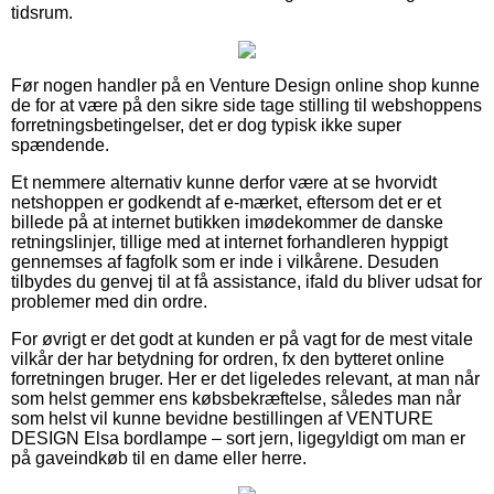
tidsrum.
Før nogen handler på en Venture Design online shop kunne
de for at være på den sikre side tage stilling til webshoppens
forretningsbetingelser, det er dog typisk ikke super
spændende.
Et nemmere alternativ kunne derfor være at se hvorvidt
netshoppen er godkendt af e-mærket, eftersom det er et
billede på at internet butikken imødekommer de danske
retningslinjer, tillige med at internet forhandleren hyppigt
gennemses af fagfolk som er inde i vilkårene. Desuden
tilbydes du genvej til at få assistance, ifald du bliver udsat for
problemer med din ordre.
For øvrigt er det godt at kunden er på vagt for de mest vitale
vilkår der har betydning for ordren, fx den bytteret online
forretningen bruger. Her er det ligeledes relevant, at man når
som helst gemmer ens købsbekræftelse, således man når
som helst vil kunne bevidne bestillingen af VENTURE
DESIGN Elsa bordlampe – sort jern, ligegyldigt om man er
på gaveindkøb til en dame eller herre.