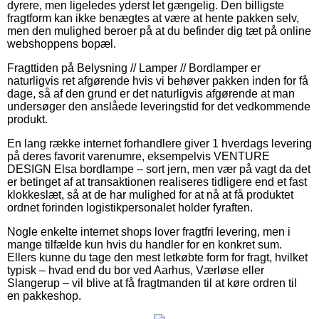
dyrere, men ligeledes yderst let gængelig. Den billigste
fragtform kan ikke benægtes at være at hente pakken selv,
men den mulighed beroer på at du befinder dig tæt på online
webshoppens bopæl.
Fragttiden på Belysning // Lamper // Bordlamper er
naturligvis ret afgørende hvis vi behøver pakken inden for få
dage, så af den grund er det naturligvis afgørende at man
undersøger den anslåede leveringstid for det vedkommende
produkt.
En lang række internet forhandlere giver 1 hverdags levering
på deres favorit varenumre, eksempelvis VENTURE
DESIGN Elsa bordlampe – sort jern, men vær på vagt da det
er betinget af at transaktionen realiseres tidligere end et fast
klokkeslæt, så at de har mulighed for at nå at få produktet
ordnet forinden logistikpersonalet holder fyraften.
Nogle enkelte internet shops lover fragtfri levering, men i
mange tilfælde kun hvis du handler for en konkret sum.
Ellers kunne du tage den mest letkøbte form for fragt, hvilket
typisk – hvad end du bor ved Aarhus, Værløse eller
Slangerup – vil blive at få fragtmanden til at køre ordren til
en pakkeshop.