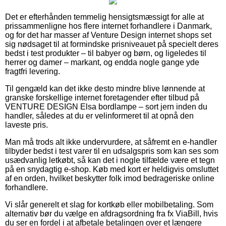
Det er efterhånden temmelig hensigtsmæssigt for alle at
prissammenligne hos flere internet forhandlere i Danmark,
og for det har masser af Venture Design internet shops set
sig nødsaget til at formindske prisniveauet på specielt deres
bedst i test produkter – til babyer og børn, og ligeledes til
herrer og damer – markant, og endda nogle gange yde
fragtfri levering.
Til gengæld kan det ikke desto mindre blive lønnende at
granske forskellige internet foretagender efter tilbud på
VENTURE DESIGN Elsa bordlampe – sort jern inden du
handler, således at du er velinformeret til at opnå den
laveste pris.
Man må trods alt ikke undervurdere, at såfremt en e-handler
tilbyder bedst i test varer til en udsalgspris som kan ses som
usædvanlig letkøbt, så kan det i nogle tilfælde være et tegn
på en snydagtig e-shop. Køb med kort er heldigvis omsluttet
af en orden, hvilket beskytter folk imod bedrageriske online
forhandlere.
Vi slår generelt et slag for kortkøb eller mobilbetaling. Som
alternativ bør du vælge en afdragsordning fra fx ViaBill, hvis
du ser en fordel i at afbetale betalingen over et længere