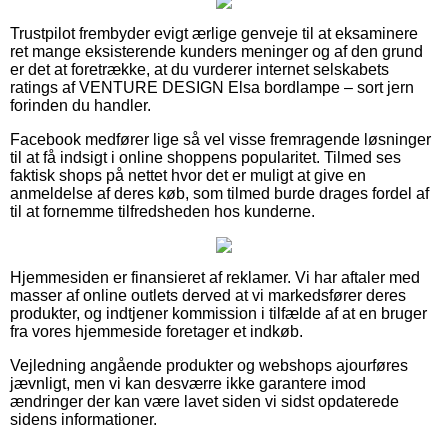
Trustpilot frembyder evigt ærlige genveje til at eksaminere
ret mange eksisterende kunders meninger og af den grund
er det at foretrække, at du vurderer internet selskabets
ratings af VENTURE DESIGN Elsa bordlampe – sort jern
forinden du handler.
Facebook medfører lige så vel visse fremragende løsninger
til at få indsigt i online shoppens popularitet. Tilmed ses
faktisk shops på nettet hvor det er muligt at give en
anmeldelse af deres køb, som tilmed burde drages fordel af
til at fornemme tilfredsheden hos kunderne.
Hjemmesiden er finansieret af reklamer. Vi har aftaler med
masser af online outlets derved at vi markedsfører deres
produkter, og indtjener kommission i tilfælde af at en bruger
fra vores hjemmeside foretager et indkøb.
Vejledning angående produkter og webshops ajourføres
jævnligt, men vi kan desværre ikke garantere imod
ændringer der kan være lavet siden vi sidst opdaterede
sidens informationer.