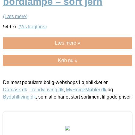
bordlampe – sort jern
(Læs mere)
549
kr.
(Vis fragtpris)
Læs mere »
Køb nu »
De mest populære bolig-webshops i øjeblikket er
Damask.dk
,
TrendyLiving.dk
,
MyHomeMøbler.dk
og
Bydahlliving.dk
, som alle har et stort sortiment til gode priser.