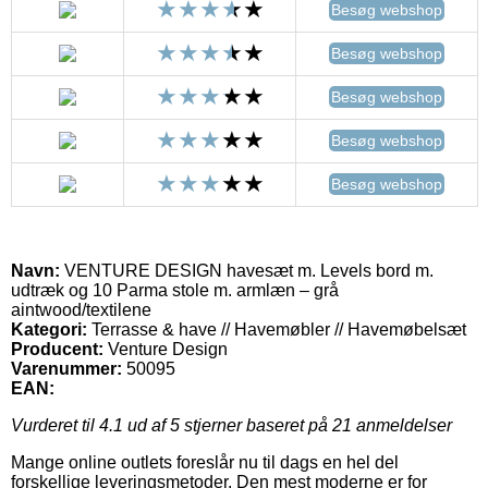
Besøg webshop
Besøg webshop
Besøg webshop
Besøg webshop
Besøg webshop
Navn:
VENTURE DESIGN havesæt m. Levels bord m.
udtræk og 10 Parma stole m. armlæn – grå
aintwood/textilene
Kategori:
Terrasse & have // Havemøbler // Havemøbelsæt
Producent:
Venture Design
Varenummer:
50095
EAN:
Vurderet til
4.1
ud af 5 stjerner baseret på
21
anmeldelser
Mange online outlets foreslår nu til dags en hel del
forskellige leveringsmetoder. Den mest moderne er for