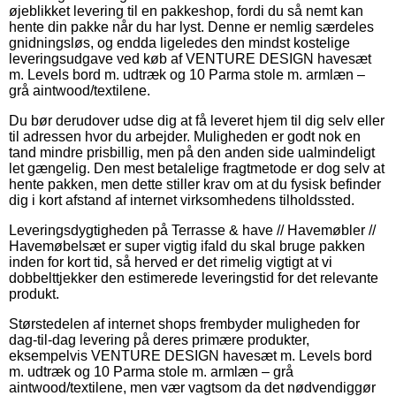
øjeblikket levering til en pakkeshop, fordi du så nemt kan
hente din pakke når du har lyst. Denne er nemlig særdeles
gnidningsløs, og endda ligeledes den mindst kostelige
leveringsudgave ved køb af VENTURE DESIGN havesæt
m. Levels bord m. udtræk og 10 Parma stole m. armlæn –
grå aintwood/textilene.
Du bør derudover udse dig at få leveret hjem til dig selv eller
til adressen hvor du arbejder. Muligheden er godt nok en
tand mindre prisbillig, men på den anden side ualmindeligt
let gængelig. Den mest betalelige fragtmetode er dog selv at
hente pakken, men dette stiller krav om at du fysisk befinder
dig i kort afstand af internet virksomhedens tilholdssted.
Leveringsdygtigheden på Terrasse & have // Havemøbler //
Havemøbelsæt er super vigtig ifald du skal bruge pakken
inden for kort tid, så herved er det rimelig vigtigt at vi
dobbelttjekker den estimerede leveringstid for det relevante
produkt.
Størstedelen af internet shops frembyder muligheden for
dag-til-dag levering på deres primære produkter,
eksempelvis VENTURE DESIGN havesæt m. Levels bord
m. udtræk og 10 Parma stole m. armlæn – grå
aintwood/textilene, men vær vagtsom da det nødvendiggør