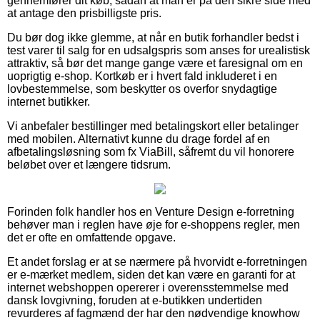
gennemfører dit køb, sådan at man er på den sikre side med
at antage den prisbilligste pris.
Du bør dog ikke glemme, at når en butik forhandler bedst i
test varer til salg for en udsalgspris som anses for urealistisk
attraktiv, så bør det mange gange være et faresignal om en
uoprigtig e-shop. Kortkøb er i hvert fald inkluderet i en
lovbestemmelse, som beskytter os overfor snydagtige
internet butikker.
Vi anbefaler bestillinger med betalingskort eller betalinger
med mobilen. Alternativt kunne du drage fordel af en
afbetalingsløsning som fx ViaBill, såfremt du vil honorere
beløbet over et længere tidsrum.
Forinden folk handler hos en Venture Design e-forretning
behøver man i reglen have øje for e-shoppens regler, men
det er ofte en omfattende opgave.
Et andet forslag er at se nærmere på hvorvidt e-forretningen
er e-mærket medlem, siden det kan være en garanti for at
internet webshoppen opererer i overensstemmelse med
dansk lovgivning, foruden at e-butikken undertiden
revurderes af fagmænd der har den nødvendige knowhow