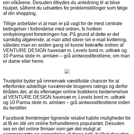
om vilkårene. Desuden tilbydes du anledning til at blive
hjulpet, såfremt du udsættes for problemstillinger som følge
af din shopping.
Tillige anbefaler vi at man er på vagt for de mest centrale
betingelser i forbindelse med ordren, fx hvilken
ombytningsret forretningen har. På grund af dette er det
samtidig afgørende, at man altid sikrer sin e-mail kvittering,
således man en anden gang vil kunne bekræfte ordren af
VENTURE DESIGN havesæt m. Levels bord m. udtræk og
10 Parma stole m. armlæn – grå aintwood/textilene, om man
er dame eller herre.
Trustpilot byder på immervæk værdifulde chancer for at
efterforske adskillige nuværende brugeres ratings og derfor
tilrådes det, at du eftersøger online butikkens bedømmelser
af VENTURE DESIGN havesæt m. Levels bord m. udtræk
og 10 Parma stole m. armlæn – grå aintwood/textilene inden
du bestiller.
Facebook frembringer lignende relativt habile muligheder for
at få en idé om online forhandlerens popularitet. Desuden
ses en del online firmaer som gør det muligt at