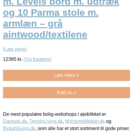
m. Levels bord m. udtræk
og 10 Parma stole m.
armlæn – grå
aintwood/textilene
(Læs mere)
12395
kr.
(Vis fragtpris)
Læs mere »
Køb nu »
De mest populære bolig-webshops i øjeblikket er
Damask.dk
,
TrendyLiving.dk
,
MyHomeMøbler.dk
og
Bydahlliving.dk
, som alle har et stort sortiment til gode priser.