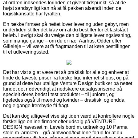
at ordren indsendes forinden et givent tidspunkt, så at de
højst sandsynligt kan nå at få pakken afsendt inden de
logistikansatte har fyraften.
En række firmaer på nettet lover levering uden gebyr, men
undertiden stiller det krav om at du bestiller for et fastslået
beløb. I øvrigt skal du vælge den billigste leveringsløsning,
som mange gange – om du er nær Aarhus, Odder eller
Gilleleje – vil være at få fragtmanden til at køre bestillingen
til et udleveringssted.
Det har vist sig at være ret så praktisk for alle og enhver at
finde de laveste priser fra forskellige internet shops, og på
grund af dette har utallige Venture Design butikker på nettet
fundet det nødvendigt at nedskære udsalgspriserne på
specielt deres bedst i test produkter – til juniorer, og
ligeledes også til mænd og kvinder – drastisk, og endda
nogle gange frembyde fri fragt.
Det kan dog alligevel vise sig tiden værd at kontrollere nogle
forskellige online firmaer efter udsalg på VENTURE
DESIGN havesæt m. Levels bord m. udtræk og 10 Parma
stole m. armlæn – grå aintwood/textilene forud for at du