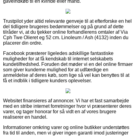
gaveindkøb til en kvinde eller mand.
Trustpilot yder altid relevante genveje til at efterforske en hel
del tidligere brugeres bedømmelser og på grund af dette
tilråder vi, at du tjekker online forhandlerens omtaler af Via
Cph Twe Olieret eg 52 cm. Linoleum / Ash (4132) inden du
placerer din ordre.
Facebook præsterer ligeledes adskillige fantastiske
muligheder for at få kendskab til internet selskabets
kundetilfredshed. Foruden det møder vi en del online firmaer
som giver kunderne mulighed for at udfærdige en
anmeldelse af deres køb, som lige så vel kan benyttes til at
få et indblik i tidligere kunders oplevelser.
Websitet finansieres af annoncer. Vi har et fast samarbejde
med en stribe internet forretninger hvor vi præsenterer deres
varer, og tager honorar for så vidt en af vores brugere
realiserer en handel.
Informationer omkring varer og online butikker understøttes
fra tid til anden, men vi giver ingen garanti imod justeringer