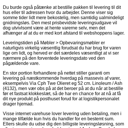
Du burde også påtænke at bestille pakken til levering til dit
hus eller til adressen hvor du arbejder. Denne viser sig
somme tider lidt mere bekostelig, men samtidig ualmindeligt
gnidningsløs. Den mest prisbevidste leveringsudgave vil
dog utvivlsomt være at hente varerne selv, men det
afhænger af at du er med kort afstand til webshoppens lager.
Leveringstiden på Møbler > Opbevaringsmøbler er
naturligvis virkelig væsentlig forudsat du har brug for varen
lige om lidt, og herved er det særdeles væsentligt at vi ser
nærmere på den forventede leveringsdato ved den
pågældende vare.
En stor portion forhandlere på nettet stiller garanti om
levering på næstkommende hverdag på massevis af varer,
eksempelvis Via Cph Twe Olieret eg 52 cm. Linoleum / Ash
(4132), men vær obs på at det beroer på at du når at bestille
før et fastsat klokkeslæt, så de har en chance for at nå at få
dit nye produkt på posthuset forud for at logistikpersonalet
drager hjemad.
Visse internet varehuse lover levering uden betaling, men i
mange tilfælde kun hvis du handler for en bestemt sum.
Ellers skulle du udse dig den billigste leveringsløsning, som