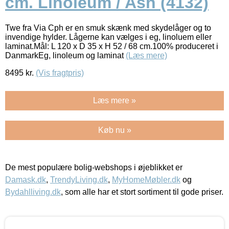
cm. Linoleum / Ash (4132)
Twe fra Via Cph er en smuk skænk med skydelåger og to
invendige hylder. Lågerne kan vælges i eg, linoluem eller
laminat.Mål: L 120 x D 35 x H 52 / 68 cm.100% produceret i
DanmarkEg, linoleum og laminat
(Læs mere)
8495
kr.
(Vis fragtpris)
Læs mere »
Køb nu »
De mest populære bolig-webshops i øjeblikket er
Damask.dk
,
TrendyLiving.dk
,
MyHomeMøbler.dk
og
Bydahlliving.dk
, som alle har et stort sortiment til gode priser.