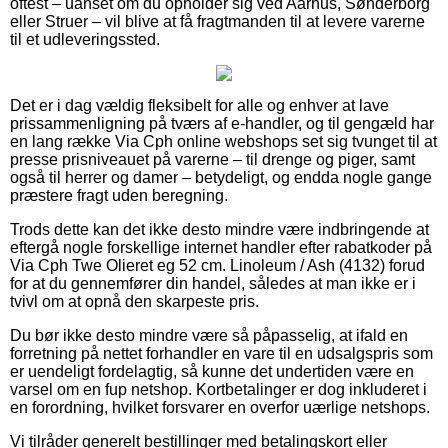
oftest – uanset om du opholder sig ved Aarhus, Sønderborg
eller Struer – vil blive at få fragtmanden til at levere varerne
til et udleveringssted.
Det er i dag vældig fleksibelt for alle og enhver at lave
prissammenligning på tværs af e-handler, og til gengæld har
en lang række Via Cph online webshops set sig tvunget til at
presse prisniveauet på varerne – til drenge og piger, samt
også til herrer og damer – betydeligt, og endda nogle gange
præstere fragt uden beregning.
Trods dette kan det ikke desto mindre være indbringende at
eftergå nogle forskellige internet handler efter rabatkoder på
Via Cph Twe Olieret eg 52 cm. Linoleum / Ash (4132) forud
for at du gennemfører din handel, således at man ikke er i
tvivl om at opnå den skarpeste pris.
Du bør ikke desto mindre være så påpasselig, at ifald en
forretning på nettet forhandler en vare til en udsalgspris som
er uendeligt fordelagtig, så kunne det undertiden være en
varsel om en fup netshop. Kortbetalinger er dog inkluderet i
en forordning, hvilket forsvarer en overfor uærlige netshops.
Vi tilråder generelt bestillinger med betalingskort eller