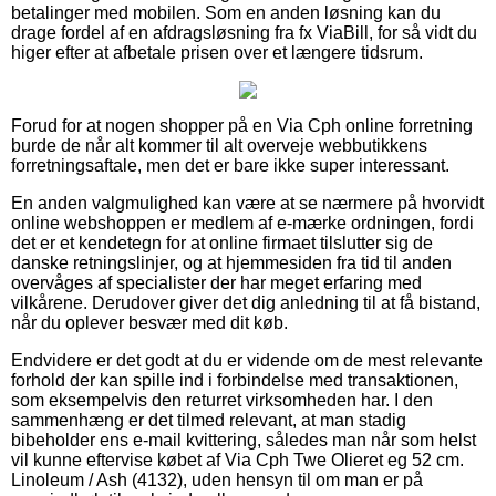
betalinger med mobilen. Som en anden løsning kan du
drage fordel af en afdragsløsning fra fx ViaBill, for så vidt du
higer efter at afbetale prisen over et længere tidsrum.
Forud for at nogen shopper på en Via Cph online forretning
burde de når alt kommer til alt overveje webbutikkens
forretningsaftale, men det er bare ikke super interessant.
En anden valgmulighed kan være at se nærmere på hvorvidt
online webshoppen er medlem af e-mærke ordningen, fordi
det er et kendetegn for at online firmaet tilslutter sig de
danske retningslinjer, og at hjemmesiden fra tid til anden
overvåges af specialister der har meget erfaring med
vilkårene. Derudover giver det dig anledning til at få bistand,
når du oplever besvær med dit køb.
Endvidere er det godt at du er vidende om de mest relevante
forhold der kan spille ind i forbindelse med transaktionen,
som eksempelvis den returret virksomheden har. I den
sammenhæng er det tilmed relevant, at man stadig
bibeholder ens e-mail kvittering, således man når som helst
vil kunne eftervise købet af Via Cph Twe Olieret eg 52 cm.
Linoleum / Ash (4132), uden hensyn til om man er på