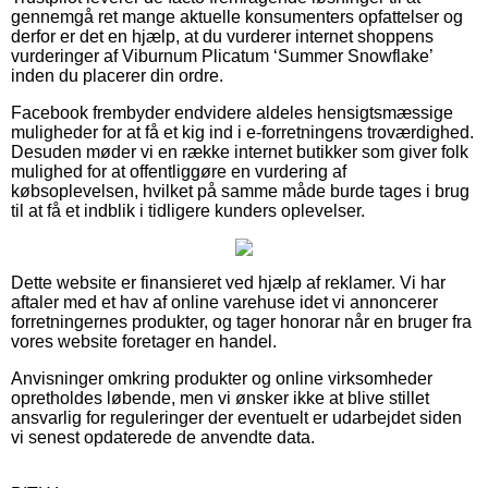
gennemgå ret mange aktuelle konsumenters opfattelser og
derfor er det en hjælp, at du vurderer internet shoppens
vurderinger af Viburnum Plicatum ‘Summer Snowflake’
inden du placerer din ordre.
Facebook frembyder endvidere aldeles hensigtsmæssige
muligheder for at få et kig ind i e-forretningens troværdighed.
Desuden møder vi en række internet butikker som giver folk
mulighed for at offentliggøre en vurdering af
købsoplevelsen, hvilket på samme måde burde tages i brug
til at få et indblik i tidligere kunders oplevelser.
Dette website er finansieret ved hjælp af reklamer. Vi har
aftaler med et hav af online varehuse idet vi annoncerer
forretningernes produkter, og tager honorar når en bruger fra
vores website foretager en handel.
Anvisninger omkring produkter og online virksomheder
opretholdes løbende, men vi ønsker ikke at blive stillet
ansvarlig for reguleringer der eventuelt er udarbejdet siden
vi senest opdaterede de anvendte data.