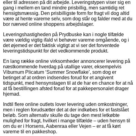
eller til adressen på dit arbejde. Leveringstypen viser sig en
gang i mellem en tand mindre prisbillig, men samtidig ret
hensigtsmæssig. Den prisbilligste form for fragt vil dog altid
være at hente varerne selv, som dog står og falder med at du
bor nærved online shoppens arbejdslager.
Leveringshastigheden på Prydbuske kan i nogle tilfælde
være vældig vigtig ifald vi behøver varerne omgående, og i
det øjemed er det faktisk vigtigt at vi ser det forventede
leveringstidspunkt for det vedkommende produkt.
En lang række online virksomheder annoncerer levering på
næstkommende hverdag på utallige varer, eksempelvis
Viburnum Plicatum ‘Summer Snowflake’, som dog er
betinget af at ordren indsendes forud for et angivent
tidspunkt, med hensynstagen til at de har en chance for at nå
at få bestillingen afsted forud for at pakkepersonalet drager
hjemad.
Indtil flere online outlets lover levering uden omkostninger,
men i reglen forudsætter det at der indkøbes for et fastslået
beløb. Som alternativ skulle du tage den mest letkøbte
mulighed for fragt, hvilket i mange tilfælde – uden hensyn til
om du er i Horsens, Aabenraa eller Vejen – er at få kørt
varerne til en pakkeshop.