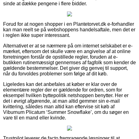
sinde at dække pengene i flere bidder.
Forud for at nogen shopper i en Plantetorvet.dk e-forhandler
kan man reelt se på webshoppens handelsaftale, men det er
i reglen ikke super interessant.
Alternativet er at se nærmere på om internet selskabet er e-
mærket, eftersom det skulle være en angivelse af at online
forretningen forstår de opstillede regler, foruden at e-
butikken rutinemæssigt gennemses af fagfolk som kender de
gældende bestemmelser. Det giver dig genvej til support,
når du forvoldes problemer som følge af dit køb.
Ligeledes kan det anbefales at køber er klar over de
elementære regler der er gældende for ordren, som for
eksempel hvilken byttepolitik netshoppen benytter. Her er
det i øvrigt afgørende, at man altid gemmer sin e-mail
kvittering, således man altid kan eftervise sit køb af
Viburnum Plicatum ‘Summer Snowflake’, om du søger en
vare til en mand eller kvinde.
Trustpilot leverer de facto fremragende løsninger til at