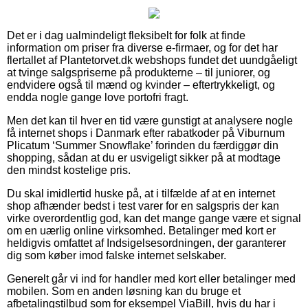
Det er i dag ualmindeligt fleksibelt for folk at finde
information om priser fra diverse e-firmaer, og for det har
flertallet af Plantetorvet.dk webshops fundet det uundgåeligt
at tvinge salgspriserne på produkterne – til juniorer, og
endvidere også til mænd og kvinder – eftertrykkeligt, og
endda nogle gange love portofri fragt.
Men det kan til hver en tid være gunstigt at analysere nogle
få internet shops i Danmark efter rabatkoder på Viburnum
Plicatum ‘Summer Snowflake’ forinden du færdiggør din
shopping, sådan at du er usvigeligt sikker på at modtage
den mindst kostelige pris.
Du skal imidlertid huske på, at i tilfælde af at en internet
shop afhænder bedst i test varer for en salgspris der kan
virke overordentlig god, kan det mange gange være et signal
om en uærlig online virksomhed. Betalinger med kort er
heldigvis omfattet af Indsigelsesordningen, der garanterer
dig som køber imod falske internet selskaber.
Generelt går vi ind for handler med kort eller betalinger med
mobilen. Som en anden løsning kan du bruge et
afbetalingstilbud som for eksempel ViaBill, hvis du har i