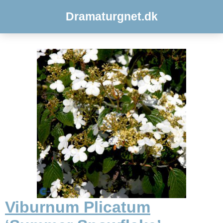
Dramaturgnet.dk
Viburnum Plicatum