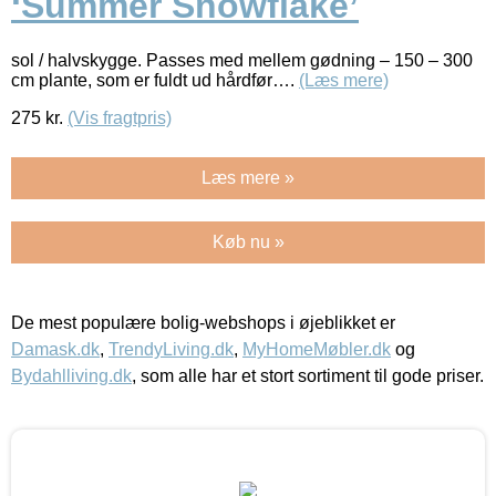
‘Summer Snowflake’
sol / halvskygge. Passes med mellem gødning – 150 – 300
cm plante, som er fuldt ud hårdfør….
(Læs mere)
275
kr.
(Vis fragtpris)
Læs mere »
Køb nu »
De mest populære bolig-webshops i øjeblikket er
Damask.dk
,
TrendyLiving.dk
,
MyHomeMøbler.dk
og
Bydahlliving.dk
, som alle har et stort sortiment til gode priser.