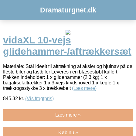
Dramaturgnet.dk
vidaXL 10-vejs
glidehammer-/aftrækkersæt
Materiale: Stål Ideelt til aftrækning af aksler og hjulnav på de
fleste biler og lastbiler Leveres i en blæsestøbt kuffert
Pakken indeholder: 1 x glidehammer (2,3 kg) 1 x
bagakselaftrækker 1 x 3-vejs krydshoved 1 x kegle 1 x
trækkrogsstykke 3 x trækkæbe t
(Læs mere)
845.32
kr.
(Vis fragtpris)
Læs mere »
Køb nu »