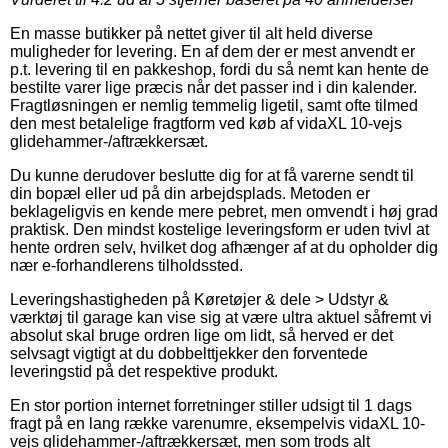
En masse butikker på nettet giver til alt held diverse
muligheder for levering. En af dem der er mest anvendt er
p.t. levering til en pakkeshop, fordi du så nemt kan hente de
bestilte varer lige præcis når det passer ind i din kalender.
Fragtløsningen er nemlig temmelig ligetil, samt ofte tilmed
den mest betalelige fragtform ved køb af vidaXL 10-vejs
glidehammer-/aftrækkersæt.
Du kunne derudover beslutte dig for at få varerne sendt til
din bopæl eller ud på din arbejdsplads. Metoden er
beklageligvis en kende mere pebret, men omvendt i høj grad
praktisk. Den mindst kostelige leveringsform er uden tvivl at
hente ordren selv, hvilket dog afhænger af at du opholder dig
nær e-forhandlerens tilholdssted.
Leveringshastigheden på Køretøjer & dele > Udstyr &
værktøj til garage kan vise sig at være ultra aktuel såfremt vi
absolut skal bruge ordren lige om lidt, så herved er det
selvsagt vigtigt at du dobbelttjekker den forventede
leveringstid på det respektive produkt.
En stor portion internet forretninger stiller udsigt til 1 dags
fragt på en lang række varenumre, eksempelvis vidaXL 10-
vejs glidehammer-/aftrækkersæt, men som trods alt