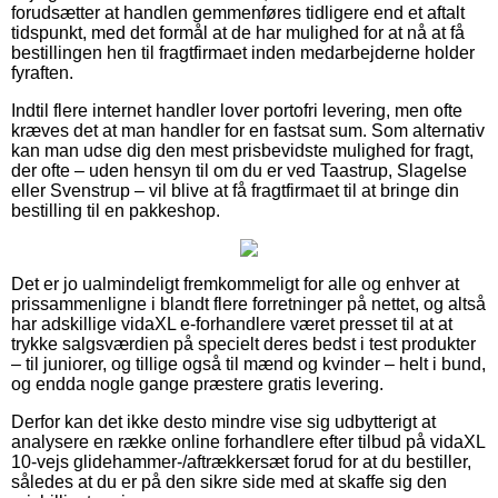
forudsætter at handlen gemmenføres tidligere end et aftalt
tidspunkt, med det formål at de har mulighed for at nå at få
bestillingen hen til fragtfirmaet inden medarbejderne holder
fyraften.
Indtil flere internet handler lover portofri levering, men ofte
kræves det at man handler for en fastsat sum. Som alternativ
kan man udse dig den mest prisbevidste mulighed for fragt,
der ofte – uden hensyn til om du er ved Taastrup, Slagelse
eller Svenstrup – vil blive at få fragtfirmaet til at bringe din
bestilling til en pakkeshop.
Det er jo ualmindeligt fremkommeligt for alle og enhver at
prissammenligne i blandt flere forretninger på nettet, og altså
har adskillige vidaXL e-forhandlere været presset til at at
trykke salgsværdien på specielt deres bedst i test produkter
– til juniorer, og tillige også til mænd og kvinder – helt i bund,
og endda nogle gange præstere gratis levering.
Derfor kan det ikke desto mindre vise sig udbytterigt at
analysere en række online forhandlere efter tilbud på vidaXL
10-vejs glidehammer-/aftrækkersæt forud for at du bestiller,
således at du er på den sikre side med at skaffe sig den