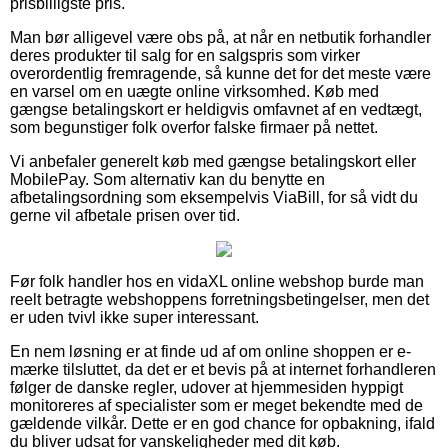
prisbilligste pris.
Man bør alligevel være obs på, at når en netbutik forhandler
deres produkter til salg for en salgspris som virker
overordentlig fremragende, så kunne det for det meste være
en varsel om en uægte online virksomhed. Køb med
gængse betalingskort er heldigvis omfavnet af en vedtægt,
som begunstiger folk overfor falske firmaer på nettet.
Vi anbefaler generelt køb med gængse betalingskort eller
MobilePay. Som alternativ kan du benytte en
afbetalingsordning som eksempelvis ViaBill, for så vidt du
gerne vil afbetale prisen over tid.
Før folk handler hos en vidaXL online webshop burde man
reelt betragte webshoppens forretningsbetingelser, men det
er uden tvivl ikke super interessant.
En nem løsning er at finde ud af om online shoppen er e-
mærke tilsluttet, da det er et bevis på at internet forhandleren
følger de danske regler, udover at hjemmesiden hyppigt
monitoreres af specialister som er meget bekendte med de
gældende vilkår. Dette er en god chance for opbakning, ifald
du bliver udsat for vanskeligheder med dit køb.