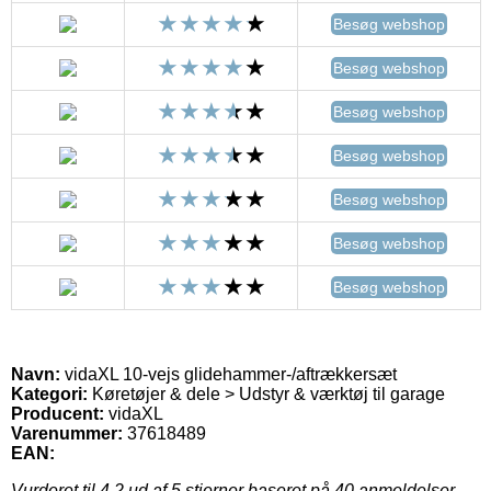
Besøg webshop
Besøg webshop
Besøg webshop
Besøg webshop
Besøg webshop
Besøg webshop
Besøg webshop
Navn:
vidaXL 10-vejs glidehammer-/aftrækkersæt
Kategori:
Køretøjer & dele > Udstyr & værktøj til garage
Producent:
vidaXL
Varenummer:
37618489
EAN:
Vurderet til
4.2
ud af 5 stjerner baseret på
40
anmeldelser