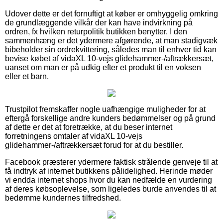
Udover dette er det fornuftigt at køber er omhyggelig omkring
de grundlæggende vilkår der kan have indvirkning på
ordren, fx hvilken returpolitik butikken benytter. I den
sammenhæng er det ydermere afgørende, at man stadigvæk
bibeholder sin ordrekvittering, således man til enhver tid kan
bevise købet af vidaXL 10-vejs glidehammer-/aftrækkersæt,
uanset om man er på udkig efter et produkt til en voksen
eller et barn.
Trustpilot fremskaffer nogle uafhængige muligheder for at
eftergå forskellige andre kunders bedømmelser og på grund
af dette er det at foretrække, at du beser internet
forretningens omtaler af vidaXL 10-vejs
glidehammer-/aftrækkersæt forud for at du bestiller.
Facebook præsterer ydermere faktisk strålende genveje til at
få indtryk af internet butikkens pålidelighed. Herinde møder
vi endda internet shops hvor du kan nedfælde en vurdering
af deres købsoplevelse, som ligeledes burde anvendes til at
bedømme kundernes tilfredshed.