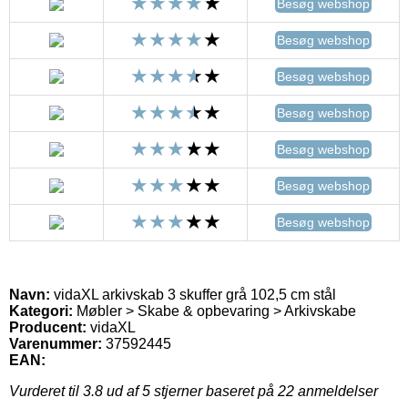
Besøg webshop
Besøg webshop
Besøg webshop
Besøg webshop
Besøg webshop
Besøg webshop
Besøg webshop
Navn:
vidaXL arkivskab 3 skuffer grå 102,5 cm stål
Kategori:
Møbler > Skabe & opbevaring > Arkivskabe
Producent:
vidaXL
Varenummer:
37592445
EAN:
Vurderet til
3.8
ud af 5 stjerner baseret på
22
anmeldelser