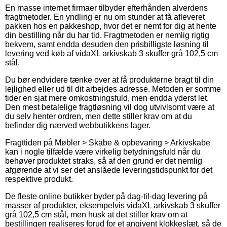
En masse internet firmaer tilbyder efterhånden alverdens
fragtmetoder. En yndling er nu om stunder at få afleveret
pakken hos en pakkeshop, hvor det er nemt for dig at hente
din bestilling når du har tid. Fragtmetoden er nemlig rigtig
bekvem, samt endda desuden den prisbilligste løsning til
levering ved køb af vidaXL arkivskab 3 skuffer grå 102,5 cm
stål.
Du bør endvidere tænke over at få produkterne bragt til din
lejlighed eller ud til dit arbejdes adresse. Metoden er somme
tider en sjat mere omkostningsfuld, men endda yderst let.
Den mest betalelige fragtløsning vil dog utvivlsomt være at
du selv henter ordren, men dette stiller krav om at du
befinder dig nærved webbutikkens lager.
Fragttiden på Møbler > Skabe & opbevaring > Arkivskabe
kan i nogle tilfælde være virkelig betydningsfuld når du
behøver produktet straks, så af den grund er det nemlig
afgørende at vi ser det anslåede leveringstidspunkt for det
respektive produkt.
De fleste online butikker byder på dag-til-dag levering på
masser af produkter, eksempelvis vidaXL arkivskab 3 skuffer
grå 102,5 cm stål, men husk at det stiller krav om at
bestillingen realiseres forud for et angivent klokkeslæt, så de