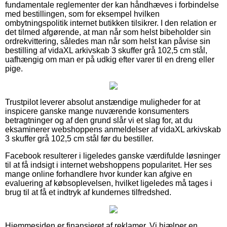
fundamentale reglementer der kan håndhæves i forbindelse
med bestillingen, som for eksempel hvilken
ombytningspolitik internet butikken tilsikrer. I den relation er
det tilmed afgørende, at man når som helst bibeholder sin
ordrekvittering, således man når som helst kan påvise sin
bestilling af vidaXL arkivskab 3 skuffer grå 102,5 cm stål,
uafhængig om man er på udkig efter varer til en dreng eller
pige.
Trustpilot leverer absolut anstændige muligheder for at
inspicere ganske mange nuværende konsumenters
betragtninger og af den grund slår vi et slag for, at du
eksaminerer webshoppens anmeldelser af vidaXL arkivskab
3 skuffer grå 102,5 cm stål før du bestiller.
Facebook resulterer i ligeledes ganske værdifulde løsninger
til at få indsigt i internet webshoppens popularitet. Her ses
mange online forhandlere hvor kunder kan afgive en
evaluering af købsoplevelsen, hvilket ligeledes må tages i
brug til at få et indtryk af kundernes tilfredshed.
Hjemmesiden er finansieret af reklamer. Vi hjælper en