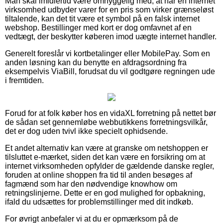
Man skal imidlertid være omhyggelig med, at når en internet
virksomhed udbyder varer for en pris som virker grænseløst
tiltalende, kan det tit være et symbol på en falsk internet
webshop. Bestillinger med kort er dog omfavnet af en
vedtægt, der beskytter køberen imod uægte internet handler.
Generelt foreslår vi kortbetalinger eller MobilePay. Som en
anden løsning kan du benytte en afdragsordning fra
eksempelvis ViaBill, forudsat du vil godtgøre regningen ude
i fremtiden.
Forud for at folk køber hos en vidaXL forretning på nettet bør
de sådan set gennemløbe webbutikkens forretningsvilkår,
det er dog uden tvivl ikke specielt ophidsende.
Et andet alternativ kan være at granske om netshoppen er
tilsluttet e-mærket, siden det kan være en forsikring om at
internet virksomheden opfylder de gældende danske regler,
foruden at online shoppen fra tid til anden besøges af
fagmænd som har den nødvendige knowhow om
retningslinjerne. Dette er en god mulighed for opbakning,
ifald du udsættes for problemstillinger med dit indkøb.
For øvrigt anbefaler vi at du er opmærksom på de