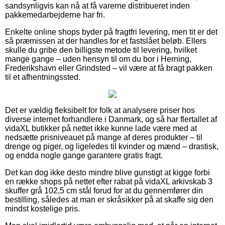
sandsynligvis kan nå at få varerne distribueret inden
pakkemedarbejderne har fri.
Enkelte online shops byder på fragtfri levering, men tit er det
så præmissen at der handles for et fastslået beløb. Ellers
skulle du gribe den billigste metode til levering, hvilket
mange gange – uden hensyn til om du bor i Herning,
Frederikshavn eller Grindsted – vil være at få bragt pakken
til et afhentningssted.
Det er vældig fleksibelt for folk at analysere priser hos
diverse internet forhandlere i Danmark, og så har flertallet af
vidaXL butikker på nettet ikke kunne lade være med at
nedsætte prisniveauet på mange af deres produkter – til
drenge og piger, og ligeledes til kvinder og mænd – drastisk,
og endda nogle gange garantere gratis fragt.
Det kan dog ikke desto mindre blive gunstigt at kigge forbi
en række shops på nettet efter rabat på vidaXL arkivskab 3
skuffer grå 102,5 cm stål forud for at du gennemfører din
bestilling, således at man er skråsikker på at skaffe sig den
mindst kostelige pris.