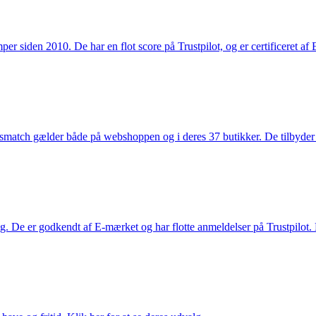
 siden 2010. De har en flot score på Trustpilot, og er certificeret af 
smatch gælder både på webshoppen og i deres 37 butikker. De tilbyder d
. De er godkendt af E-mærket og har flotte anmeldelser på Trustpilot. L