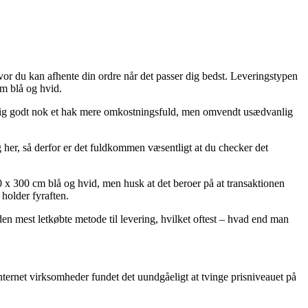
or du kan afhente din ordre når det passer dig bedst. Leveringstypen
m blå og hvid.
ser sig godt nok et hak mere omkostningsfuld, men omvendt usædvanlig
her, så derfor er det fuldkommen væsentligt at du checker det
0 x 300 cm blå og hvid, men husk at det beroer på at transaktionen
 holder fyraften.
 den mest letkøbte metode til levering, hvilket oftest – hvad end man
nternet virksomheder fundet det uundgåeligt at tvinge prisniveauet på