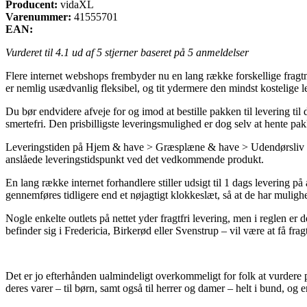
Producent:
vidaXL
Varenummer:
41555701
EAN:
Vurderet til
4.1
ud af 5 stjerner baseret på
5
anmeldelser
Flere internet webshops frembyder nu en lang række forskellige fragt
er nemlig usædvanlig fleksibel, og tit ydermere den mindst kostelig
Du bør endvidere afveje for og imod at bestille pakken til levering t
smertefri. Den prisbilligste leveringsmulighed er dog selv at hente p
Leveringstiden på Hjem & have > Græsplæne & have > Udendørsliv er na
anslåede leveringstidspunkt ved det vedkommende produkt.
En lang række internet forhandlere stiller udsigt til 1 dags levering
gennemføres tidligere end et nøjagtigt klokkeslæt, så at de har mulighe
Nogle enkelte outlets på nettet yder fragtfri levering, men i reglen er
befinder sig i Fredericia, Birkerød eller Svenstrup – vil være at få fragt
Det er jo efterhånden ualmindeligt overkommeligt for folk at vurdere p
deres varer – til børn, samt også til herrer og damer – helt i bund, og 