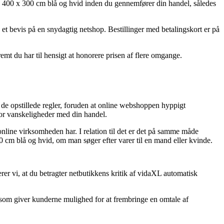
se 400 x 300 cm blå og hvid inden du gennemfører din handel, således
e et bevis på en snydagtig netshop. Bestillinger med betalingskort er på
emt du har til hensigt at honorere prisen af flere omgange.
 de opstillede regler, foruden at online webshoppen hyppigt
for vanskeligheder med din handel.
online virksomheden har. I relation til det er det på samme måde
0 cm blå og hvid, om man søger efter varer til en mand eller kvinde.
er vi, at du betragter netbutikkens kritik af vidaXL automatisk
er som giver kunderne mulighed for at frembringe en omtale af