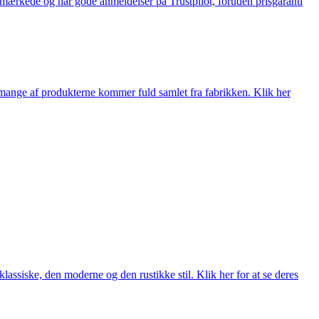
e-mærkede og har gode anmeldelser på Trustpilot, foruden prisgaranti
nge af produkterne kommer fuld samlet fra fabrikken. Klik her
lassiske, den moderne og den rustikke stil. Klik her for at se deres