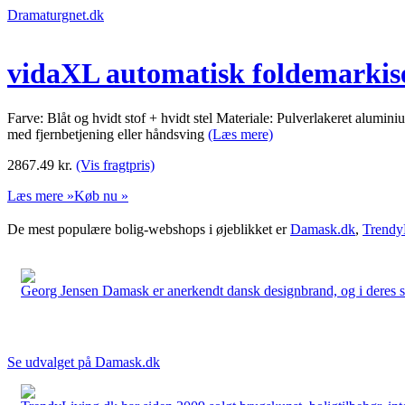
Dramaturgnet.dk
vidaXL automatisk foldemarkise
Farve: Blåt og hvidt stof + hvidt stel Materiale: Pulverlakeret alum
med fjernbetjening eller håndsving
(Læs mere)
2867.49
kr.
(Vis fragtpris)
Læs mere »
Køb nu »
De mest populære bolig-webshops i øjeblikket er
Damask.dk
,
Trendy
Georg Jensen Damask er anerkendt dansk designbrand, og i deres sort
Se udvalget på Damask.dk