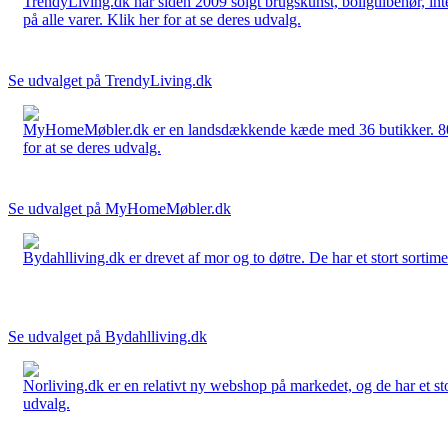
TrendyLiving.dk har siden 2009 solgt brugskunst, boligtilbehør, int
på alle varer. Klik her for at se deres udvalg.
Se udvalget på TrendyLiving.dk
MyHomeMøbler.dk er en landsdækkende kæde med 36 butikker. 80 % 
for at se deres udvalg.
Se udvalget på MyHomeMøbler.dk
Bydahlliving.dk er drevet af mor og to døtre. De har et stort sortime
Se udvalget på Bydahlliving.dk
Norliving.dk er en relativt ny webshop på markedet, og de har et sto
udvalg.