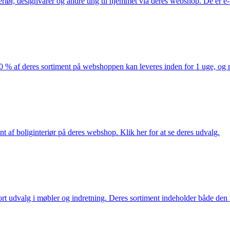
eriør, designvarer og andre ting til hjemmet via deres webshop. De er 
af deres sortiment på webshoppen kan leveres inden for 1 uge, og ma
nt af boliginteriør på deres webshop. Klik her for at se deres udvalg.
rt udvalg i møbler og indretning. Deres sortiment indeholder både den k