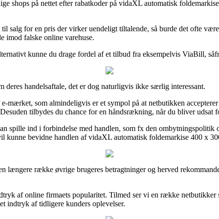
llige shops på nettet efter rabatkoder på vidaXL automatisk foldemarki
l salg for en pris der virker uendeligt tiltalende, så burde det ofte vær
e imod falske online varehuse.
ernativt kunne du drage fordel af et tilbud fra eksempelvis ViaBill, såfr
eres handelsaftale, det er dog naturligvis ikke særlig interessant.
af e-mærket, som almindeligvis er et sympol på at netbutikken accepterer
 Desuden tilbydes du chance for en håndsrækning, når du bliver udsat 
r kan spille ind i forbindelse med handlen, som fx den ombytningspolitik 
e vil kunne bevidne handlen af vidaXL automatisk foldemarkise 400 x 30
ke en længere række øvrige brugeres betragtninger og herved rekommander
 indtryk af online firmaets popularitet. Tilmed ser vi en række netbutikk
t indtryk af tidligere kunders oplevelser.