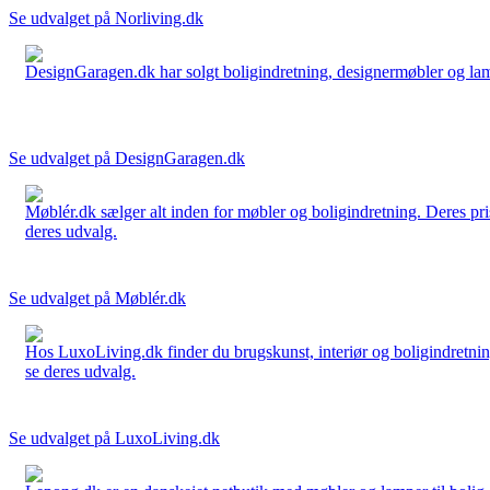
Se udvalget på Norliving.dk
DesignGaragen.dk har solgt boligindretning, designermøbler og lamper
Se udvalget på DesignGaragen.dk
Møblér.dk sælger alt inden for møbler og boligindretning. Deres pri
deres udvalg.
Se udvalget på Møblér.dk
Hos LuxoLiving.dk finder du brugskunst, interiør og boligindretning
se deres udvalg.
Se udvalget på LuxoLiving.dk