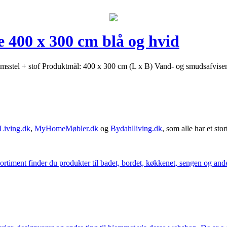
 400 x 300 cm blå og hvid
iniumsstel + stof Produktmål: 400 x 300 cm (L x B) Vand- og smudsafvi
Living.dk
,
MyHomeMøbler.dk
og
Bydahlliving.dk
, som alle har et stor
iment finder du produkter til badet, bordet, køkkenet, sengen og andet 