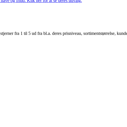
ave og fritid. Klik her for at se deres udvalg.
er fra 1 til 5 ud fra bl.a. deres prisniveau, sortimentstørrelse, kunde