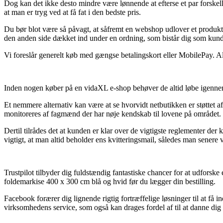
Dog kan det ikke desto mindre være lønnende at efterse et par forske
at man er tryg ved at få fat i den bedste pris.
Du bør blot være så påvagt, at såfremt en webshop udlover et produkt ti
den anden side dækket ind under en ordning, som bistår dig som kund
Vi foreslår generelt køb med gængse betalingskort eller MobilePay. Alt
Inden nogen køber på en vidaXL e-shop behøver de altid løbe igennem d
Et nemmere alternativ kan være at se hvorvidt netbutikken er støttet 
monitoreres af fagmænd der har nøje kendskab til lovene på området.
Dertil tilrådes det at kunden er klar over de vigtigste reglementer de
vigtigt, at man altid beholder ens kvitteringsmail, således man sener
Trustpilot tilbyder dig fuldstændig fantastiske chancer for at udfors
foldemarkise 400 x 300 cm blå og hvid før du lægger din bestilling.
Facebook forærer dig lignende rigtig fortræffelige løsninger til at få
virksomhedens service, som også kan drages fordel af til at danne dig e