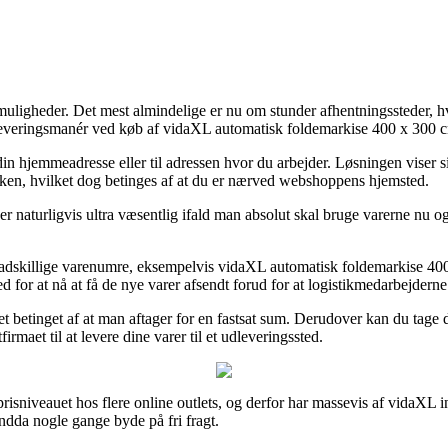
muligheder. Det mest almindelige er nu om stunder afhentningssteder, hv
e leveringsmanér ved køb af vidaXL automatisk foldemarkise 400 x 300 c
il din hjemmeadresse eller til adressen hvor du arbejder. Løsningen vi
akken, hvilket dog betinges af at du er nærved webshoppens hjemsted.
turligvis ultra væsentlig ifald man absolut skal bruge varerne nu og 
 på adskillige varenumre, eksempelvis vidaXL automatisk foldemarkise 40
d for at nå at få de nye varer afsendt forud for at logistikmedarbejderne
 det betinget af at man aftager for en fastsat sum. Derudover kan du tage
firmaet til at levere dine varer til et udleveringssted.
risniveauet hos flere online outlets, og derfor har massevis af vidaXL i
endda nogle gange byde på fri fragt.