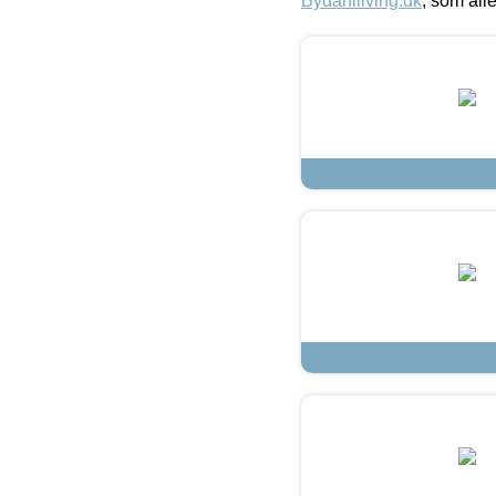
Bydahlliving.dk
, som alle