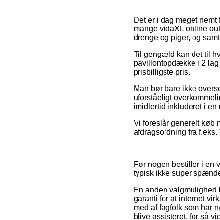
Det er i dag meget nemt 
mange vidaXL online outle
drenge og piger, og samti
Til gengæld kan det til h
pavillontopdække i 2 lag
prisbilligste pris.
Man bør bare ikke overse,
uforståeligt overkommelig
imidlertid inkluderet i e
Vi foreslår generelt køb
afdragsordning fra f.eks. 
Før nogen bestiller i en
typisk ikke super spænd
En anden valgmulighed ka
garanti for at internet v
med af fagfolk som har n
blive assisteret, for så v