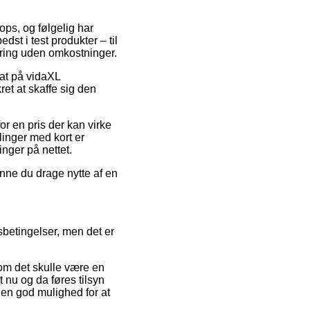
ps, og følgelig har
st i test produkter – til
vering uden omkostninger.
bat på vidaXL
et at skaffe sig den
or en pris der kan virke
linger med kort er
inger på nettet.
nne du drage nytte af en
betingelser, men det er
som det skulle være en
 nu og da føres tilsyn
en god mulighed for at