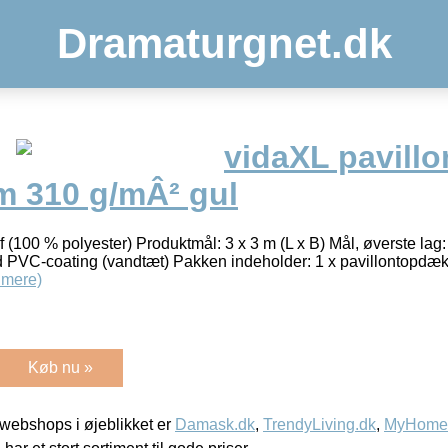
Dramaturgnet.dk
vidaXL pavill
 m 310 g/mÂ² gul
f (100 % polyester) Produktmål: 3 x 3 m (L x B) Mål, øverste lag:
 PVC-coating (vandtæt) Pakken indeholder: 1 x pavillontopdæk
 mere)
Køb nu »
webshops i øjeblikket er
Damask.dk
,
TrendyLiving.dk
,
MyHomeM