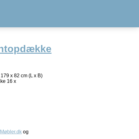
ontopdække
 179 x 82 cm (L x B)
ke 16 x
øbler.dk
og