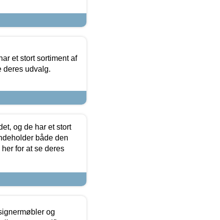
ar et stort sortiment af
e deres udvalg.
t, og de har et stort
 indeholder både den
 her for at se deres
esignermøbler og