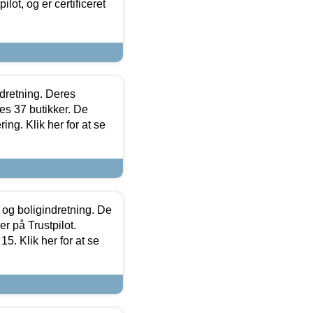
lot, og er certificeret
ndretning. Deres
s 37 butikker. De
ing. Klik her for at se
 og boligindretning. De
r på Trustpilot.
5. Klik her for at se