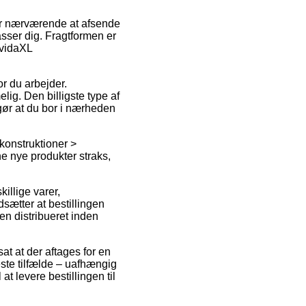
 for nærværende at afsende
asser dig. Fragtformen er
 vidaXL
or du arbejder.
g. Den billigste type af
gør at du bor i nærheden
onstruktioner >
ne nye produkter straks,
illige varer,
sætter at bestillingen
ren distribueret inden
sat at der aftages for en
este tilfælde – uafhængig
t levere bestillingen til