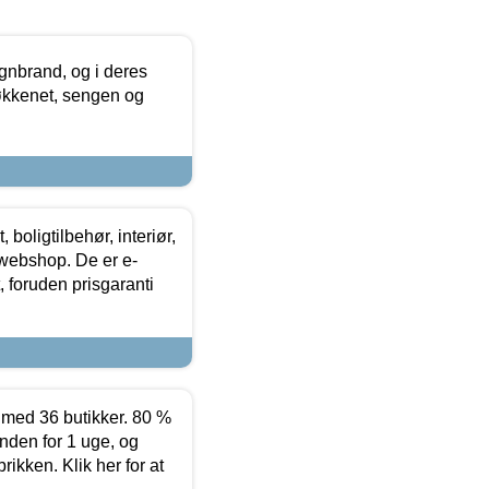
nbrand, og i deres
køkkenet, sengen og
boligtilbehør, interiør,
 webshop. De er e-
 foruden prisgaranti
ed 36 butikker. 80 %
nden for 1 uge, og
ikken. Klik her for at