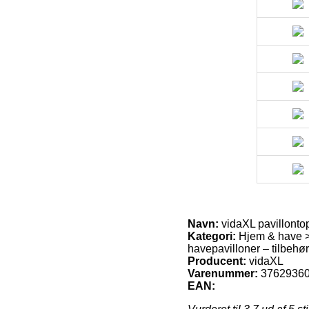
Navn:
vidaXL pavillonto
Kategori:
Hjem & have >
havepavilloner – tilbehør
Producent:
vidaXL
Varenummer:
3762936
EAN: