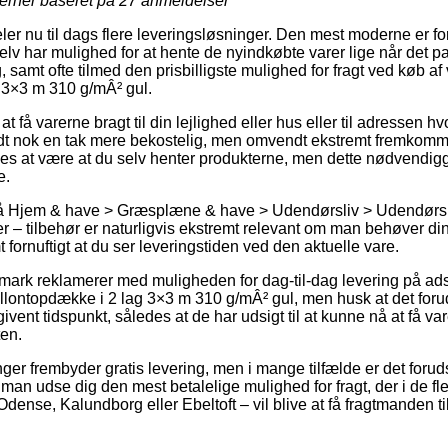
jerner baseret på
27
anmeldelser
deler nu til dags flere leveringsløsninger. Den mest moderne er
elv har mulighed for at hente de nyindkøbte varer lige når det p
, samt ofte tilmed den prisbilligste mulighed for fragt ved køb af
 3×3 m 310 g/mÂ² gul.
få varerne bragt til din lejlighed eller hus eller til adressen hv
 nok en tak mere bekostelig, men omvendt ekstremt fremkommeli
es at være at du selv henter produkterne, men dette nødvendig
e.
å Hjem & have > Græsplæne & have > Udendørsliv > Udendørsk
r – tilbehør er naturligvis ekstremt relevant om man behøver di
t fornuftigt at du ser leveringstiden ved den aktuelle vare.
mark reklamerer med muligheden for dag-til-dag levering på adsk
lontopdække i 2 lag 3×3 m 310 g/mÂ² gul, men husk at det forud
ivent tidspunkt, således at de har udsigt til at kunne nå at få va
ten.
ninger frembyder gratis levering, men i mange tilfælde er det forud
e man udse dig den mest betalelige mulighed for fragt, der i de fl
ense, Kalundborg eller Ebeltoft – vil blive at få fragtmanden til a