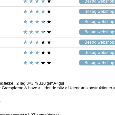
Besøg webshop
Besøg webshop
Besøg webshop
Besøg webshop
Besøg webshop
Besøg webshop
Besøg webshop
pdække i 2 lag 3×3 m 310 g/mÂ² gul
 Græsplæne & have > Udendørsliv > Udendørskonstruktioner > 
0