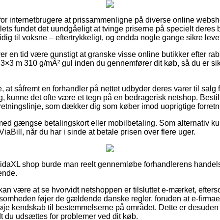
for internetbrugere at prissammenligne på diverse online websho
ts fundet det uundgåeligt at tvinge priserne på specielt deres bed
dig til voksne – eftertrykkeligt, og endda nogle gange sikre le
ver en tid være gunstigt at granske visse online butikker efter ra
 3×3 m 310 g/mÂ² gul inden du gennemfører dit køb, så du er sikr
 at såfremt en forhandler på nettet udbyder deres varer til salg f
, kunne det ofte være et tegn på en bedragerisk netshop. Bestil
n retningslinje, som dækker dig som køber imod uoprigtige forretn
 med gængse betalingskort eller mobilbetaling. Som alternativ ku
ViaBill, når du har i sinde at betale prisen over flere uger.
 vidaXL shop burde man reelt gennemløbe forhandlerens handels
ende.
n være at se hvorvidt netshoppen er tilsluttet e-mærket, efter
irksomheden føjer de gældende danske regler, foruden at e-firmaet
øje kendskab til bestemmelserne på området. Dette er desuden 
idt du udsættes for problemer ved dit køb.