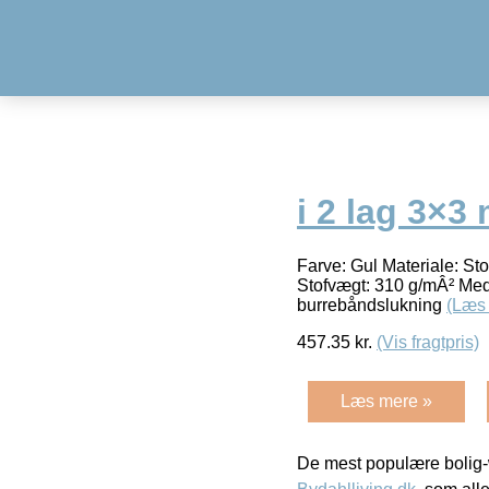
i 2 lag 3×3
Farve: Gul Materiale: Sto
Stofvægt: 310 g/mÂ² Med
burrebåndslukning
(Læs
457.35
kr.
(Vis fragtpris)
Læs mere »
De mest populære bolig-