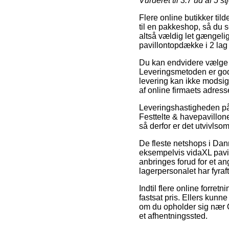
Vurderet til
3.7
ud af 5 st
Flere online butikker til
til en pakkeshop, så du s
altså vældig let gængelig
pavillontopdække i 2 lag
Du kan endvidere vælge at 
Leveringsmetoden er godt
levering kan ikke modsig
af online firmaets adress
Leveringshastigheden p
Festtelte & havepavillone
så derfor er det utvivlsom
De fleste netshops i Dan
eksempelvis vidaXL pavil
anbringes forud for et ang
lagerpersonalet har fyraf
Indtil flere online forret
fastsat pris. Ellers kunn
om du opholder sig nær Od
et afhentningssted.