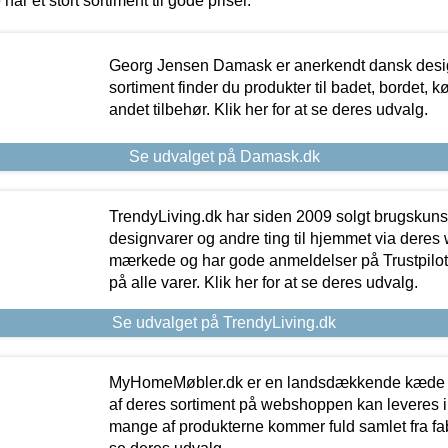
 har et stort sortiment til gode priser.
Georg Jensen Damask er anerkendt dansk desig
sortiment finder du produkter til badet, bordet, 
andet tilbehør. Klik her for at se deres udvalg.
Se udvalget på Damask.dk
TrendyLiving.dk har siden 2009 solgt brugskunst, 
designvarer og andre ting til hjemmet via deres
mærkede og har gode anmeldelser på Trustpilot,
på alle varer. Klik her for at se deres udvalg.
Se udvalget på TrendyLiving.dk
MyHomeMøbler.dk er en landsdækkende kæde m
af deres sortiment på webshoppen kan leveres i
mange af produkterne kommer fuld samlet fra fabr