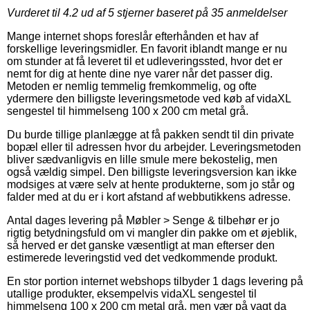
Vurderet til
4.2
ud af 5 stjerner baseret på
35
anmeldelser
Mange internet shops foreslår efterhånden et hav af
forskellige leveringsmidler. En favorit iblandt mange er nu
om stunder at få leveret til et udleveringssted, hvor det er
nemt for dig at hente dine nye varer når det passer dig.
Metoden er nemlig temmelig fremkommelig, og ofte
ydermere den billigste leveringsmetode ved køb af vidaXL
sengestel til himmelseng 100 x 200 cm metal grå.
Du burde tillige planlægge at få pakken sendt til din private
bopæl eller til adressen hvor du arbejder. Leveringsmetoden
bliver sædvanligvis en lille smule mere bekostelig, men
også vældig simpel. Den billigste leveringsversion kan ikke
modsiges at være selv at hente produkterne, som jo står og
falder med at du er i kort afstand af webbutikkens adresse.
Antal dages levering på Møbler > Senge & tilbehør er jo
rigtig betydningsfuld om vi mangler din pakke om et øjeblik,
så herved er det ganske væsentligt at man efterser den
estimerede leveringstid ved det vedkommende produkt.
En stor portion internet webshops tilbyder 1 dags levering på
utallige produkter, eksempelvis vidaXL sengestel til
himmelseng 100 x 200 cm metal grå, men vær på vagt da