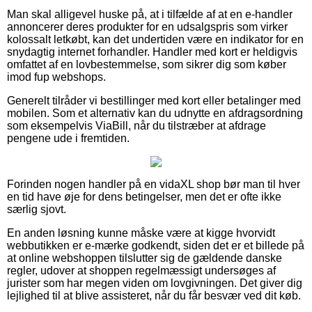
Man skal alligevel huske på, at i tilfælde af at en e-handler
annoncerer deres produkter for en udsalgspris som virker
kolossalt letkøbt, kan det undertiden være en indikator for en
snydagtig internet forhandler. Handler med kort er heldigvis
omfattet af en lovbestemmelse, som sikrer dig som køber
imod fup webshops.
Generelt tilråder vi bestillinger med kort eller betalinger med
mobilen. Som et alternativ kan du udnytte en afdragsordning
som eksempelvis ViaBill, når du tilstræber at afdrage
pengene ude i fremtiden.
Forinden nogen handler på en vidaXL shop bør man til hver
en tid have øje for dens betingelser, men det er ofte ikke
særlig sjovt.
En anden løsning kunne måske være at kigge hvorvidt
webbutikken er e-mærke godkendt, siden det er et billede på
at online webshoppen tilslutter sig de gældende danske
regler, udover at shoppen regelmæssigt undersøges af
jurister som har megen viden om lovgivningen. Det giver dig
lejlighed til at blive assisteret, når du får besvær ved dit køb.