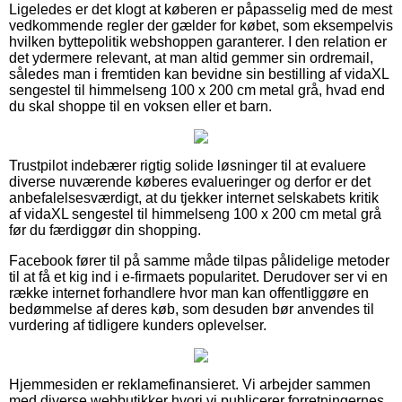
Ligeledes er det klogt at køberen er påpasselig med de mest
vedkommende regler der gælder for købet, som eksempelvis
hvilken byttepolitik webshoppen garanterer. I den relation er
det ydermere relevant, at man altid gemmer sin ordremail,
således man i fremtiden kan bevidne sin bestilling af vidaXL
sengestel til himmelseng 100 x 200 cm metal grå, hvad end
du skal shoppe til en voksen eller et barn.
Trustpilot indebærer rigtig solide løsninger til at evaluere
diverse nuværende køberes evalueringer og derfor er det
anbefalelsesværdigt, at du tjekker internet selskabets kritik
af vidaXL sengestel til himmelseng 100 x 200 cm metal grå
før du færdiggør din shopping.
Facebook fører til på samme måde tilpas pålidelige metoder
til at få et kig ind i e-firmaets popularitet. Derudover ser vi en
række internet forhandlere hvor man kan offentliggøre en
bedømmelse af deres køb, som desuden bør anvendes til
vurdering af tidligere kunders oplevelser.
Hjemmesiden er reklamefinansieret. Vi arbejder sammen
med diverse webbutikker hvori vi publicerer forretningernes