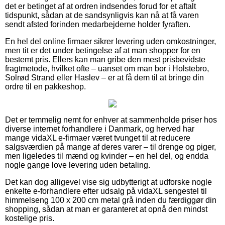
det er betinget af at ordren indsendes forud for et aftalt
tidspunkt, sådan at de sandsynligvis kan nå at få varen
sendt afsted forinden medarbejderne holder fyraften.
En hel del online firmaer sikrer levering uden omkostninger,
men tit er det under betingelse af at man shopper for en
bestemt pris. Ellers kan man gribe den mest prisbevidste
fragtmetode, hvilket ofte – uanset om man bor i Holstebro,
Solrød Strand eller Haslev – er at få dem til at bringe din
ordre til en pakkeshop.
Det er temmelig nemt for enhver at sammenholde priser hos
diverse internet forhandlere i Danmark, og herved har
mange vidaXL e-firmaer været tvunget til at reducere
salgsværdien på mange af deres varer – til drenge og piger,
men ligeledes til mænd og kvinder – en hel del, og endda
nogle gange love levering uden betaling.
Det kan dog alligevel vise sig udbytterigt at udforske nogle
enkelte e-forhandlere efter udsalg på vidaXL sengestel til
himmelseng 100 x 200 cm metal grå inden du færdiggør din
shopping, sådan at man er garanteret at opnå den mindst
kostelige pris.