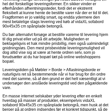
hel del forskellige leveringsformer. En sikker vinder er
efterhånden afhentningssteder, fordi det er ekstremt
fleksibelt at kunne hente de bestilte varer når der er tid til det.
Fragtformen er jo vældig smart, og endda ydermere den
mest betalelige slags levering ved køb af vidaXL sofabord
90x45x35 cm spånplade betongrå.
Du bør alternativt forsøge at bestille varerne til levering hjem
til dig privat eller ud på dit arbejde. Muligheden er
beklageligvis et hak mindre prisbillig, men også ualmindeligt
gnidningsløs. Den mest prisbevidste leveringsmulighed vil
dog altid vise sig at være at hente ordren selv, som jo
forudsætter at du har bopæl tæt på online webshoppens
bopæl.
Leveringstiden på Møbler > Borde > Aflastningsborde er
naturligvis ret så bestemmende når vi har brug for din ordre
med det samme, så af den grund er det helt væsentligt at vi
undersøger den anslåede leveringstid ved den pågældende
vare.
En masse internet selskaber yder levering efter en enkelt
hverdag på masser af produkter, eksempelvis vidaXL
sofabord 90x45x35 cm spånplade betongrå, men husk at det
beroer på at ordren indsendes før et konkret tidspunkt, så de