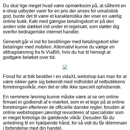
Du skal lige meget hvad være opmærksom på, at såfremt en
e-shop udbyder varer for en pris der anses for urealistisk
god, burde det tit være et karakteristika der viser en uærlig
online butik. Køb med gængse betalingskort er på den
anden side dækket ind under et regelsæt, som støtter dig
overfor bedrageriske internet handler.
Generelt går vi ind for bestillinger med betalingskort eller
betalinger med mobilen. Alternativt kunne du vælge en
afdragsløsning fra fx ViaBill, hvis du har til hensigt at
godtgøre beløbet over tid.
Forud for at folk bestiller i en vidaXL webshop kan man for at
være sikker gøre sig bekendt med indholdet af netbutikkens
forretningsvilkår, men det er ofte ikke specielt ophidsende.
En nemmere løsning kunne måske være at se om online
firmaet er godkendt af e-mærket, som er et tegn på at online
forretningen efterlever de officielle danske regler, foruden at
online webshoppen jævnligt revurderes af specialister som
er meget fortrolige de gældende vilkår. Desuden får du
anledning til en hjælpende hånd, for så vidt du får dilemmaer
i forbindelse med din handel.