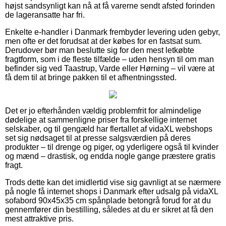
højst sandsynligt kan nå at få varerne sendt afsted forinden
de lageransatte har fri.
Enkelte e-handler i Danmark frembyder levering uden gebyr,
men ofte er det forudsat at der købes for en fastsat sum.
Derudover bør man beslutte sig for den mest letkøbte
fragtform, som i de fleste tilfælde – uden hensyn til om man
befinder sig ved Taastrup, Varde eller Hørning – vil være at
få dem til at bringe pakken til et afhentningssted.
Det er jo efterhånden vældig problemfrit for almindelige
dødelige at sammenligne priser fra forskellige internet
selskaber, og til gengæld har flertallet af vidaXL webshops
set sig nødsaget til at presse salgsværdien på deres
produkter – til drenge og piger, og yderligere også til kvinder
og mænd – drastisk, og endda nogle gange præstere gratis
fragt.
Trods dette kan det imidlertid vise sig gavnligt at se nærmere
på nogle få internet shops i Danmark efter udsalg på vidaXL
sofabord 90x45x35 cm spånplade betongrå forud for at du
gennemfører din bestilling, således at du er sikret at få den
mest attraktive pris.