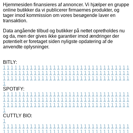
Hjemmesiden finansieres af annoncer. Vi hjælper en gruppe
online butikker da vi publicerer firmaernes produkter, og
tager imod kommission om vores besøgende laver en
transaktion.
Data angående tilbud og butikker på nettet opretholdes nu
og da, men der gives ikke garantier imod ændringer der
potentielt er foretaget siden nyligste opdatering af de
anvendte oplysninger.
BITLY:
1
1
1
1
1
1
1
1
1
1
1
1
1
1
1
1
1
1
1
1
1
1
1
1
1
1
1
1
1
1
1
1
1
1
1
1
1
1
1
1
1
1
1
1
1
1
1
1
1
1
1
1
1
1
1
1
1
1
1
1
1
1
1
1
1
1
1
1
1
1
1
1
1
1
1
1
1
1
1
1
1
1
1
1
1
1
1
1
1
1
1
1
1
1
1
1
1
1
1
1
SPOTIFY:
1
1
1
1
1
1
1
1
1
1
1
1
1
1
1
1
1
1
1
1
1
1
1
1
1
1
1
1
1
1
1
1
1
1
1
1
1
1
1
1
1
1
1
1
1
1
1
1
1
1
1
1
1
1
1
1
1
1
1
1
1
1
1
1
1
1
1
1
1
1
1
1
1
1
1
1
1
1
1
1
1
1
1
1
1
1
1
1
1
1
1
1
1
1
1
1
1
1
1
1
CUTTLY BIO:
1
1
1
1
1
1
1
1
1
1
1
1
1
1
1
1
1
1
1
1
1
1
1
1
1
1
1
1
1
1
1
1
1
1
1
1
1
1
1
1
1
1
1
1
1
1
1
1
1
1
1
1
1
1
1
1
1
1
1
1
1
1
1
1
1
1
1