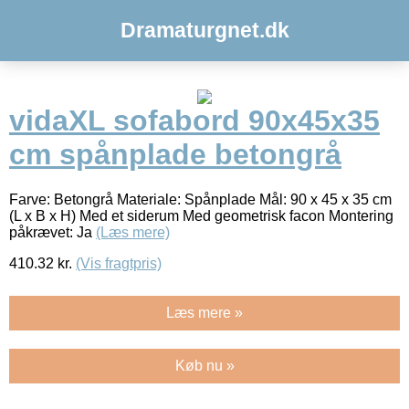
Dramaturgnet.dk
vidaXL sofabord 90x45x35
cm spånplade betongrå
Farve: Betongrå Materiale: Spånplade Mål: 90 x 45 x 35 cm
(L x B x H) Med et siderum Med geometrisk facon Montering
påkrævet: Ja
(Læs mere)
410.32
kr.
(Vis fragtpris)
Læs mere »
Køb nu »