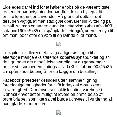
Ligeledes går vi ind for at køber er obs på de væsentligste
regler der har betydning for handlen, fx den byttepolitik
online forretningen anvender. På grund af dette er det
desuden vigtigt, at man stadigvæk bevarer sin kvittering på
e-mail, så man en anden gang kan eftervise købet af vidaXL
sofabord 90x45x35 cm spånplade betongrå, uden hensyn til
om man leder efter en vare til en kvinde eller mand.
Trustpilot resulterer i relativt gavnlige løsninger til at
eftersøge mange eksisterende køberes synspunkter og af
den grund er det anbefalelsesværdigt, at du gennemgår
online virksomhedens ratings af vidaXL sofabord 90x45x35
cm spånplade betongrå før du lægger din bestilling.
Facebook præsterer desuden uden sammenligning
fordelagtige muligheder for at få indtryk af e-butikkens
troværdighed. Derudover ses faktisk online varehuse i
Danmark hvor det er muligt at levere en anmeldelse af
ordreforløbet, som lige så vel burde udnyttes til vurdering af
hvor glade kunderne er.