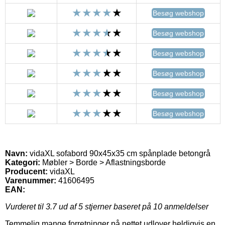
Besøg webshop
Besøg webshop
Besøg webshop
Besøg webshop
Besøg webshop
Besøg webshop
Navn:
vidaXL sofabord 90x45x35 cm spånplade betongrå
Kategori:
Møbler > Borde > Aflastningsborde
Producent:
vidaXL
Varenummer:
41606495
EAN:
Vurderet til
3.7
ud af 5 stjerner baseret på
10
anmeldelser
Temmelig mange forretninger på nettet udlover heldigvis en