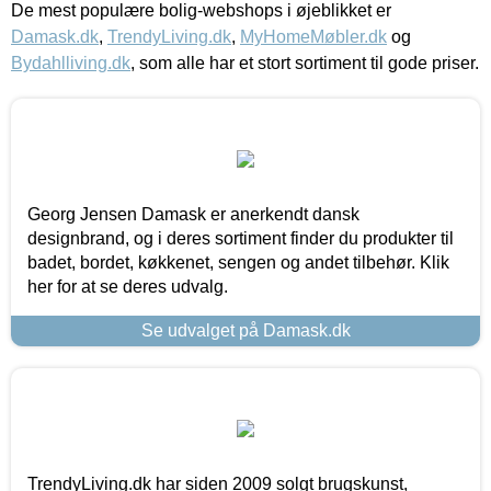
De mest populære bolig-webshops i øjeblikket er
Damask.dk
,
TrendyLiving.dk
,
MyHomeMøbler.dk
og
Bydahlliving.dk
, som alle har et stort sortiment til gode priser.
Georg Jensen Damask er anerkendt dansk
designbrand, og i deres sortiment finder du produkter til
badet, bordet, køkkenet, sengen og andet tilbehør. Klik
her for at se deres udvalg.
Se udvalget på Damask.dk
TrendyLiving.dk har siden 2009 solgt brugskunst,