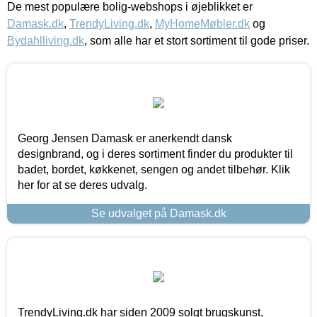
De mest populære bolig-webshops i øjeblikket er
Damask.dk
,
TrendyLiving.dk
,
MyHomeMøbler.dk
og
Bydahlliving.dk
, som alle har et stort sortiment til gode priser.
Georg Jensen Damask er anerkendt dansk
designbrand, og i deres sortiment finder du produkter til
badet, bordet, køkkenet, sengen og andet tilbehør. Klik
her for at se deres udvalg.
Se udvalget på Damask.dk
TrendyLiving.dk har siden 2009 solgt brugskunst,