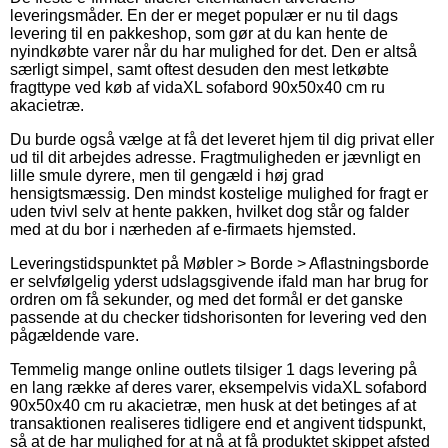
leveringsmåder. En der er meget populær er nu til dags
levering til en pakkeshop, som gør at du kan hente de
nyindkøbte varer når du har mulighed for det. Den er altså
særligt simpel, samt oftest desuden den mest letkøbte
fragttype ved køb af vidaXL sofabord 90x50x40 cm ru
akacietræ.
Du burde også vælge at få det leveret hjem til dig privat eller
ud til dit arbejdes adresse. Fragtmuligheden er jævnligt en
lille smule dyrere, men til gengæld i høj grad
hensigtsmæssig. Den mindst kostelige mulighed for fragt er
uden tvivl selv at hente pakken, hvilket dog står og falder
med at du bor i nærheden af e-firmaets hjemsted.
Leveringstidspunktet på Møbler > Borde > Aflastningsborde
er selvfølgelig yderst udslagsgivende ifald man har brug for
ordren om få sekunder, og med det formål er det ganske
passende at du checker tidshorisonten for levering ved den
pågældende vare.
Temmelig mange online outlets tilsiger 1 dags levering på
en lang række af deres varer, eksempelvis vidaXL sofabord
90x50x40 cm ru akacietræ, men husk at det betinges af at
transaktionen realiseres tidligere end et angivent tidspunkt,
så at de har mulighed for at nå at få produktet skippet afsted