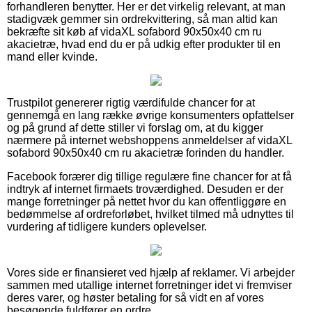
forhandleren benytter. Her er det virkelig relevant, at man
stadigvæk gemmer sin ordrekvittering, så man altid kan
bekræfte sit køb af vidaXL sofabord 90x50x40 cm ru
akacietræ, hvad end du er på udkig efter produkter til en
mand eller kvinde.
Trustpilot genererer rigtig værdifulde chancer for at
gennemgå en lang række øvrige konsumenters opfattelser
og på grund af dette stiller vi forslag om, at du kigger
nærmere på internet webshoppens anmeldelser af vidaXL
sofabord 90x50x40 cm ru akacietræ forinden du handler.
Facebook forærer dig tillige regulære fine chancer for at få
indtryk af internet firmaets troværdighed. Desuden er der
mange forretninger på nettet hvor du kan offentliggøre en
bedømmelse af ordreforløbet, hvilket tilmed må udnyttes til
vurdering af tidligere kunders oplevelser.
Vores side er finansieret ved hjælp af reklamer. Vi arbejder
sammen med utallige internet forretninger idet vi fremviser
deres varer, og høster betaling for så vidt en af vores
besøgende fuldfører en ordre.