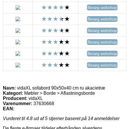
Besøg webshop
Besøg webshop
Besøg webshop
Besøg webshop
Besøg webshop
Besøg webshop
Navn:
vidaXL sofabord 90x50x40 cm ru akacietræ
Kategori:
Møbler > Borde > Aflastningsborde
Producent:
vidaXL
Varenummer:
37630668
EAN:
Vurderet til
4.8
ud af 5 stjerner baseret på
14
anmeldelser
De fleste e-firmaer tildeler efterhånden alverdens