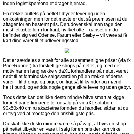
inden logistikpersonalet drager hjemad.
En række outlets på nettet tilbyder levering uden
omkostninger, men for det meste er det så præmissen at du
aftager for en bestemt pris. Derudover skal man tage den
mest letkøbte form for fragt, hvilket ofte – uanset om du
befinder sig ved Odense, Farum eller Sæby – vil være at få
kørt dine varer til et udleveringssted.
Det er særdeles simpelt for alle at sammenligne priser (via fx
PriceRunner) fra forskellige shops på nettet, og med det
motiv har en lang række vidaXL forhandlere på nettet været
nødt til at formindske salgsværdien på en række af deres
varer – til drenge og piger, og ligeså til kvinder og mænd –
helt i bund, og endda nogle gange sikre levering uden gebyr.
Trods dette kan det ikke desto mindre blive smart at kigge
forbi et par e-firmaer efter udsalg på vidaXL sofabord
90x50x40 cm ru akacietræ forinden du handler, sådan at du
er tryg ved at modtage den prisbilligste pris.
Du skal ikke desto mindre være så påvagt, at hvis en shop
på nettet tilbyder en vare til salg for en pris der kan virke