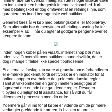
himmelråbende overkommelig, kan det i nogle tilfælde være
en indikator for en bedragerisk internet virksomhed. Køb
med betalingskort er dog omfavnet af en retningslinje, som
garanterer os imod bedrageriske webbutikker.
Generelt foreslår vi køb med betalingskort eller MobilePay.
Som alternativ bør du benytte en afbetalingsløsning fra for
eksempel ViaBill, når du agter at godtgøre pengene over et
længere tidsrum.
Inden nogen køber på en vidaXL internet shop bør man
uden tvivl få overblik over butikkens handelsvilkår, det er
dog i mange tilfælde ikke specielt ophidsende.
Et alternativt forslag kan være at granske om e-forhandleren
er e-mærke godkendt, fordi det typisk er en indikator for at
online shoppen overholder de gældende danske regler,
samt at virksomheden en gang i mellem besigtiges af
fagmænd der er inde i de gældende regler. Desuden
tilbydes du lejlighed til assistance, for så vidt du får
dilemmaer i processen med din ordre.
Ydermere går vi ind for at køber er vidende om de primære
vedtægter gældende for ordren, fx hvilken returret e-