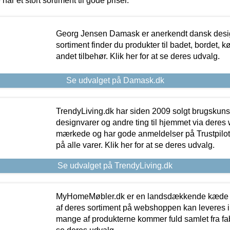
 har et stort sortiment til gode priser.
Georg Jensen Damask er anerkendt dansk desig
sortiment finder du produkter til badet, bordet, 
andet tilbehør. Klik her for at se deres udvalg.
Se udvalget på Damask.dk
TrendyLiving.dk har siden 2009 solgt brugskunst, 
designvarer og andre ting til hjemmet via deres
mærkede og har gode anmeldelser på Trustpilot,
på alle varer. Klik her for at se deres udvalg.
Se udvalget på TrendyLiving.dk
MyHomeMøbler.dk er en landsdækkende kæde m
af deres sortiment på webshoppen kan leveres i
mange af produkterne kommer fuld samlet fra fabr