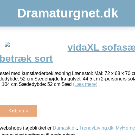
Dramaturgnet.dk
vidaXL sofasæt
betræk sort
ræstel med kunstlæderbeklædning Lænestol: Mål: 72 x 68 x 70 c
ybde: 52 cm Sædehøjde fra gulvet: 44,5 cm 2-personers sofa
e: 104 cm Sædedybde: 52 cm Sæd
(Læs mere)
Køb nu »
webshops i øjeblikket er
Damask.dk
,
TrendyLiving.dk
,
MyHomeM