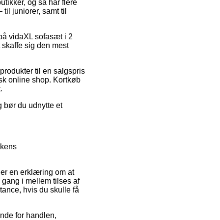
tikker, og så har flere
il juniorer, samt til
 på vidaXL sofasæt i 2
 skaffe sig den mest
rodukter til en salgspris
lsk online shop. Kortkøb
.
g bør du udnytte et
kkens
 er en erklæring om at
n gang i mellem tilses af
ance, hvis du skulle få
ende for handlen,