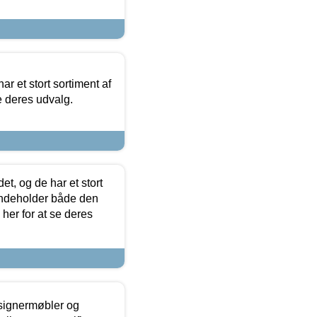
ar et stort sortiment af
e deres udvalg.
t, og de har et stort
 indeholder både den
 her for at se deres
esignermøbler og