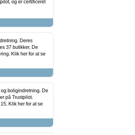
lot, og er certificeret
ndretning. Deres
s 37 butikker. De
ing. Klik her for at se
 og boligindretning. De
r på Trustpilot.
5. Klik her for at se