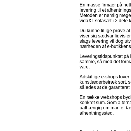
En masse firmaer på nett
levering til et afhentnin
Metoden er nemlig meget
vidaXL sofasæt i 2 dele 
Du kunne tillige prøve at
viser sig sædvanligvis en
slags levering vil dog utv
nærheden af e-butikkens
Leveringstidspunktet på 
samme, så med det formål 
vare.
Adskillige e-shops lover
kunstlæderbetræk sort, so
således at de garanteret 
En række webshops byder 
konkret sum. Som alternat
uafhængig om man er tæt p
afhentningssted.