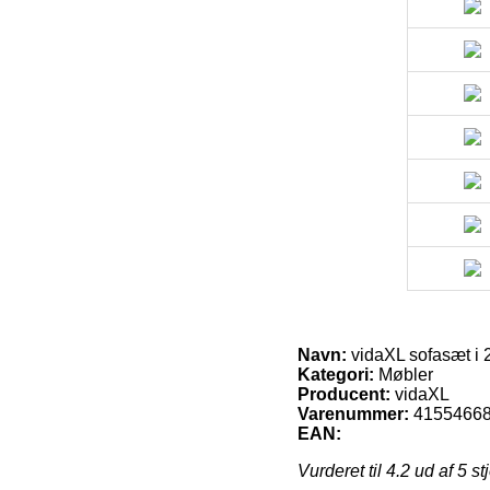
Navn:
vidaXL sofasæt i 
Kategori:
Møbler
Producent:
vidaXL
Varenummer:
4155466
EAN:
Vurderet til
4.2
ud af 5 st