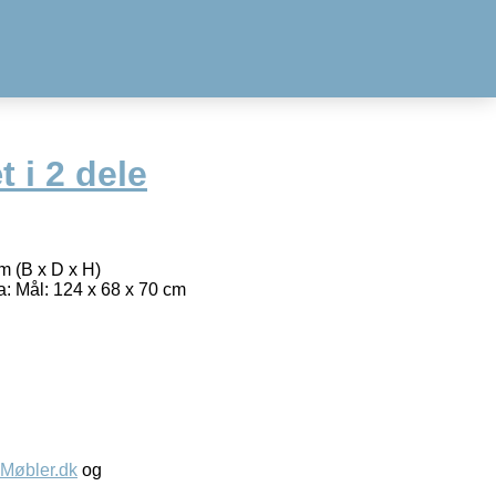
 i 2 dele
m (B x D x H)
: Mål: 124 x 68 x 70 cm
øbler.dk
og