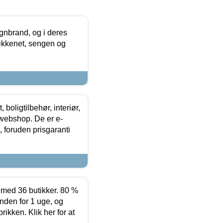
nbrand, og i deres
køkkenet, sengen og
boligtilbehør, interiør,
 webshop. De er e-
 foruden prisgaranti
ed 36 butikker. 80 %
nden for 1 uge, og
ikken. Klik her for at