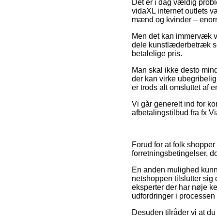
Det er i dag vældig probl
vidaXL internet outlets væ
mænd og kvinder – enorm
Men det kan immervæk være
dele kunstlæderbetræk so
betalelige pris.
Man skal ikke desto mind
der kan virke ubegribeli
er trods alt omsluttet af 
Vi går generelt ind for k
afbetalingstilbud fra fx V
Forud for at folk shoppe
forretningsbetingelser,
En anden mulighed kunne 
netshoppen tilslutter sig 
eksperter der har nøje ke
udfordringer i processen
Desuden tilråder vi at d