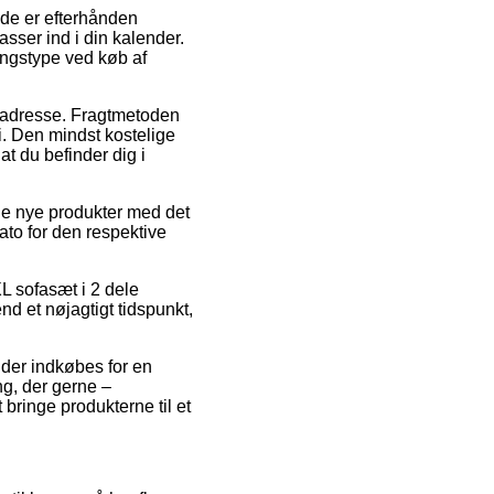
ede er efterhånden
asser ind i din kalender.
ingstype ved køb af
des adresse. Fragtmetoden
i. Den mindst kostelige
at du befinder dig i
ine nye produkter med det
ato for den respektive
L sofasæt i 2 dele
nd et nøjagtigt tidspunkt,
 der indkøbes for en
ng, der gerne –
bringe produkterne til et