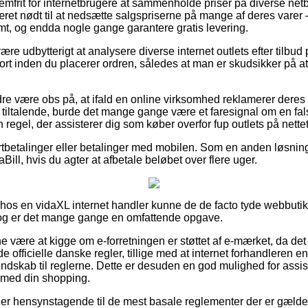
emfrit for internetbrugere at sammenholde priser på diverse netbu
ret nødt til at nedsætte salgspriserne på mange af deres varer – t
t, og endda nogle gange garantere gratis levering.
 udbytterigt at analysere diverse internet outlets efter tilbud
rt inden du placerer ordren, således at man er skudsikker på at
re være obs på, at ifald en online virksomhed reklamerer deres p
g tiltalende, burde det mange gange være et faresignal om en fa
en regel, der assisterer dig som køber overfor fup outlets på nettet
ortbetalinger eller betalinger med mobilen. Som en anden løsnin
iaBill, hvis du agter at afbetale beløbet over flere uger.
r hos en vidaXL internet handler kunne de de facto tyde webbuti
 dog er det mange gange en omfattende opgave.
være at kigge om e-forretningen er støttet af e-mærket, da det
de officielle danske regler, tillige med at internet forhandleren e
ndskab til reglerne. Dette er desuden en god mulighed for assist
 med din shopping.
u er hensynstagende til de mest basale reglementer der er gæld