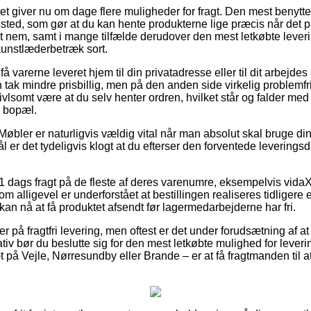
et giver nu om dage flere muligheder for fragt. Den mest benytt
gssted, som gør at du kan hente produkterne lige præcis når det p
 nem, samt i mange tilfælde derudover den mest letkøbte lever
kunstlæderbetræk sort.
 få varerne leveret hjem til din privatadresse eller til dit arbej
 tak mindre prisbillig, men på den anden side virkelig problemfr
ivlsomt være at du selv henter ordren, hvilket står og falder med 
 bopæl.
Møbler er naturligvis vældig vital når man absolut skal bruge d
er det tydeligvis klogt at du efterser den forventede leveringsd
 1 dags fragt på de fleste af deres varenumre, eksempelvis vidaX
m alligevel er underforstået at bestillingen realiseres tidligere e
kan nå at få produktet afsendt før lagermedarbejderne har fri.
på fragtfri levering, men oftest er det under forudsætning af at
iv bør du beslutte sig for den mest letkøbte mulighed for leveri
å Vejle, Nørresundby eller Brande – er at få fragtmanden til at 