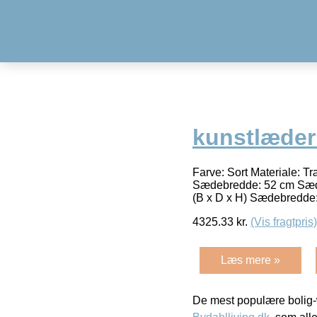
kunstlæder
Farve: Sort Materiale: T
Sædebredde: 52 cm Sæded
(B x D x H) Sædebredd
4325.33
kr.
(Vis fragtpris)
Læs mere »
De mest populære bolig-