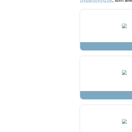
Bydahlliving.dk
, som alle