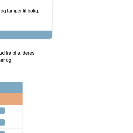
g lamper til bolig,
 fra bl.a. deres
mer og