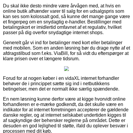
Du skal ikke desto mindre være årvågen med, at hvis en
online butik afhænder varer til salg for en udsalgspris som
kan ses som kolossalt god, så kunne det mange gange være
et fingerpeg om en snydagtig e-handler. Bestillinger med
betalingskort er imidlertid omfavnet af et regulativ, hvilket
passer på dig overfor snydagtige internet shops.
Generelt går vi ind for betalinger med kort eller betalinger
med mobilen. Som en anden løsning bør du drage nytte af et
afdragstilbud som f.eks. ViaBill, for så vidt du efterspørger at
klare prisen over et længere tidsrum.
Forud for at nogen køber i en vidaXL internet forhandler
behøver de i princippet sætte sig ind i netbutikkens
betingelser, men det er normalt ikke særlig spændende.
En nem løsning kunne derfor være at kigge hvorvidt online
forhandleren er e-mærke godkendt, da det skulle være en
indikator for at internet forretningen accepterer de gældende
danske regler, og at internet selskabet undertiden kigges til
af sagkyndige der behersker reglerne på området. Dette er
desuden en god lejlighed til støtte, ifald du oplever besvær i
processen med dit køb.