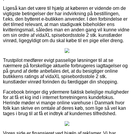
Ligeså kan det være til hjælp at køberen er vidende om de
vigtigste betingelser der har indvirkning på bestillingen,
f.eks. den bytteret e-butikken anvender. I den forbindelse er
det tilmed relevant, at man stadigvæk bibeholder ens
kvitteringsmail, således man en anden gang vil kunne vidne
om sin ordre af vidaXL spisebordsstole 2 stk. kunstlæder
vinrød, ligegyldigt om du skal købe til en pige eller dreng.
Trustpilot medfører evigt passelige løsninger til at se
nærmere på forskellige aktuelle forbrugeres iagttagelser og
på grund af dette anbefales det, at du besigtiger online
butikkens ratings af vidaXL spisebordsstole 2 stk.
kunstlæder vinrød forinden du færdiggør din shopping.
Facebook bringer dig ydermere faktisk belejlige muligheder
for at få et kig ind i internet forretningens kundefokus.
Herinde møder vi mange online varehuse i Danmark hvor
folk kan skrive en omtale af deres køb, som lige så vel kan
tages i brug til at få et indtryk af kundernes tilfredshed.
Vores side er finansieret ved hjælp af reklamer. Vi har