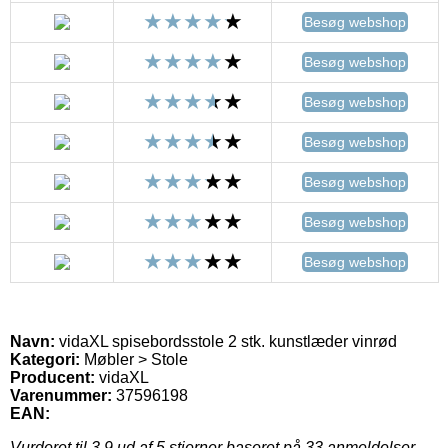
Besøg webshop
Besøg webshop
Besøg webshop
Besøg webshop
Besøg webshop
Besøg webshop
Besøg webshop
Navn:
vidaXL spisebordsstole 2 stk. kunstlæder vinrød
Kategori:
Møbler > Stole
Producent:
vidaXL
Varenummer:
37596198
EAN:
Vurderet til
3.9
ud af 5 stjerner baseret på
33
anmeldelser