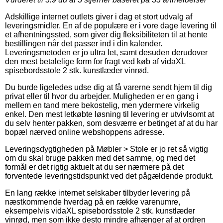
Adskillige internet outlets giver i dag et stort udvalg af
leveringsmidler. En af de populære er i vore dage levering til
et afhentningssted, som giver dig fleksibiliteten til at hente
bestillingen når det passer ind i din kalender.
Leveringsmetoden er jo ultra let, samt desuden derudover
den mest betalelige form for fragt ved køb af vidaXL
spisebordsstole 2 stk. kunstlæder vinrød.
Du burde ligeledes udse dig at få varerne sendt hjem til dig
privat eller til hvor du arbejder. Muligheden er en gang i
mellem en tand mere bekostelig, men ydermere virkelig
enkel. Den mest letkøbte løsning til levering er utvivlsomt at
du selv henter pakken, som desværre er betinget af at du har
bopæl nærved online webshoppens adresse.
Leveringsdygtigheden på Møbler > Stole er jo ret så vigtig
om du skal bruge pakken med det samme, og med det
formål er det rigtig aktuelt at du ser nærmere på det
forventede leveringstidspunkt ved det pågældende produkt.
En lang række internet selskaber tilbyder levering på
næstkommende hverdag på en række varenumre,
eksempelvis vidaXL spisebordsstole 2 stk. kunstlæder
vinrød, men som ikke desto mindre afhænger af at ordren