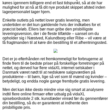
køres igennem tidligere end et fast tidspunkt, så at de har
mulighed for at nå at få dit nye produkt skippet afsted inden
lagerpersonalet tager hjem.
Enkelte outlets på nettet lover gratis levering, men
undertiden er det kun gældende hvis der indkøbes for et
præcist beløb. Ellers bør man gribe den prisbilligste
leveringsversion, der i de fleste tilfælde – uanset om du
opholder sig i Næstved, Kalundborg eller Ribe – vil være at
få fragtmanden til at køre din bestilling til et afhentningssted.
Det er jo efterhånden ret fremkommeligt for forbrugerne at
finde frem til de bedste priser på forskellige forretninger på
nettet, og derved har flere vidaXL internet selskaber i
Danmark været nødt til at nedskære salgsværdien på
produkterne – til børn, lige så vel som til mænd og kvinder –
betydeligt, og endda nogle gange frembyde gratis levering.
Men det kan ikke desto mindre vise sig smart at analysere
indtil flere online firmaer efter udsalg på vidaXL
spisebordsstole 2 stk. kunstlæder vinrød før du gennemfører
din bestilling, så du er garanteret at indhente den
prisbilligste pris.