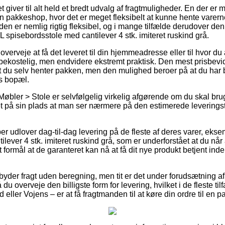
t giver til alt held et bredt udvalg af fragtmuligheder. En der er 
l en pakkeshop, hvor det er meget fleksibelt at kunne hente varern
en er nemlig rigtig fleksibel, og i mange tilfælde derudover den
XL spisebordsstole med cantilever 4 stk. imiteret ruskind grå.
rveje at få det leveret til din hjemmeadresse eller til hvor du
ekostelig, men endvidere ekstremt praktisk. Den mest prisbevi
t du selv henter pakken, men den mulighed beroer på at du har
ns bopæl.
øbler > Stole er selvfølgelig virkelig afgørende om du skal brug
et på sin plads at man ser nærmere på den estimerede leverings
r udlover dag-til-dag levering på de fleste af deres varer, eks
ever 4 stk. imiteret ruskind grå, som er underforstået at du når a
t formål at de garanteret kan nå at få dit nye produkt betjent in
yder fragt uden beregning, men tit er det under forudsætning af
u overveje den billigste form for levering, hvilket i de fleste t
eller Vojens – er at få fragtmanden til at køre din ordre til en 