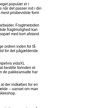
meget populær er i
e når det passer ind i din
 mest prisbevidste form
 arbejder. Fragtmetoden
dste fragtmulighed kan
 bopæl med kort afstand
e ordren inden for få
tid for det pågældende
empelvis vidaXL
t bestille forinden et
den de pakkeansatte har
 at der indkøbes for en
ilfælde – uanset om man
pakkeshop.