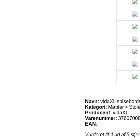
Navn:
vidaXL spisebordss
Kategori:
Møbler > Stol
Producent:
vidaXL
Varenummer:
3760700
EAN:
Vurderet til
4
ud af 5 stje