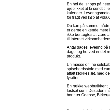
En hel del shops på nette
øjeblikket at få sendt ti
kalender. Leveringsmetod
for fragt ved køb af vida
Du kan på samme måde ove
er gerne en kende mere b
ikke benægtes at være a
til internet virksomhede
Antal dages levering på M
dage, og herved er det r
produkt.
En masse online selskabe
spisebordsstole med cantil
aftalt klokkeslæt, med de
fyraften.
En række webbutikker tilb
fastsat sum. Desuden må d
bor nær Odense, Birkerød 