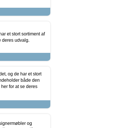
ar et stort sortiment af
e deres udvalg.
t, og de har et stort
 indeholder både den
 her for at se deres
esignermøbler og