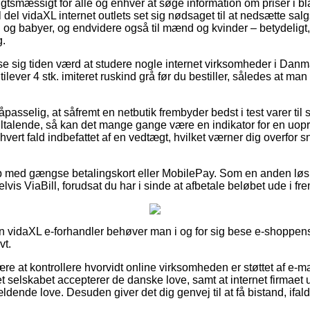
gtsmæssigt for alle og enhver at søge information om priser i bl
el del vidaXL internet outlets set sig nødsaget til at nedsætte sa
rn og babyer, og endvidere også til mænd og kvinder – betydelig
g.
se sig tiden værd at studere nogle internet virksomheder i Danma
lever 4 stk. imiteret ruskind grå før du bestiller, således at man
asselig, at såfremt en netbutik frembyder bedst i test varer til s
 tiltalende, så kan det mange gange være en indikator for en uopri
hvert fald indbefattet af en vedtægt, hvilket værner dig overfor s
b med gængse betalingskort eller MobilePay. Som en anden løsn
lvis ViaBill, forudsat du har i sinde at afbetale beløbet ude i fr
 en vidaXL e-forhandler behøver man i og for sig bese e-shoppens
vt.
ære at kontrollere hvorvidt online virksomheden er støttet af e-m
et selskabet accepterer de danske love, samt at internet firmaet u
ældende love. Desuden giver det dig genvej til at få bistand, i