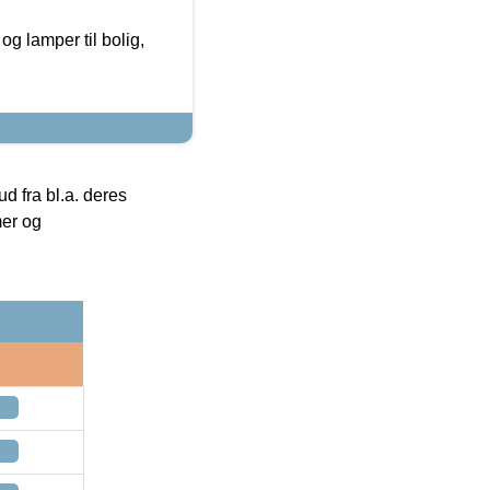
g lamper til bolig,
 fra bl.a. deres
mer og