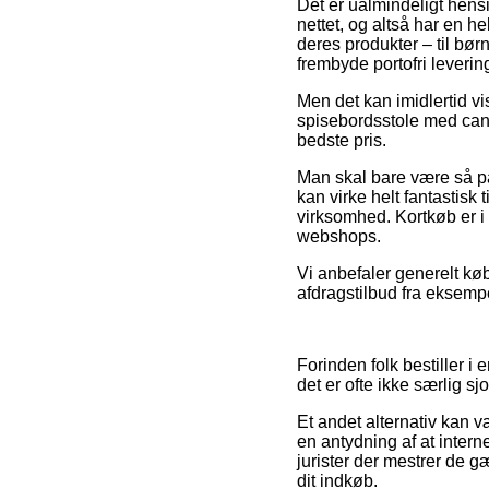
Det er ualmindeligt hensi
nettet, og altså har en h
deres produkter – til bø
frembyde portofri leverin
Men det kan imidlertid vi
spisebordsstole med canti
bedste pris.
Man skal bare være så påp
kan virke helt fantastisk
virksomhed. Kortkøb er i 
webshops.
Vi anbefaler generelt kø
afdragstilbud fra eksempe
Forinden folk bestiller i
det er ofte ikke særlig sjo
Et andet alternativ kan v
en antydning af at intern
jurister der mestrer de g
dit indkøb.