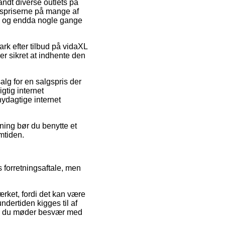
andt diverse outlets på
lgspriserne på mange af
t, og endda nogle gange
rk efter tilbud på vidaXL
 er sikret at indhente den
alg for en salgspris der
gtig internet
nydagtige internet
ing bør du benytte et
emtiden.
 forretningsaftale, men
ærket, fordi det kan være
ndertiden kigges til af
fald du møder besvær med