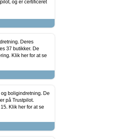
lot, og er certificeret
ndretning. Deres
s 37 butikker. De
ing. Klik her for at se
 og boligindretning. De
r på Trustpilot.
5. Klik her for at se