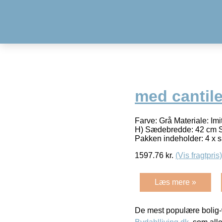
med cantile
Farve: Grå Materiale: Imi
H) Sædebredde: 42 cm Sæ
Pakken indeholder: 4 x 
1597.76
kr.
(Vis fragtpris)
Læs mere »
De mest populære bolig-