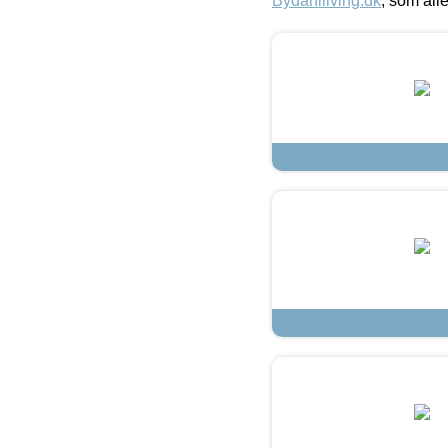
Bydahlliving.dk
, som alle