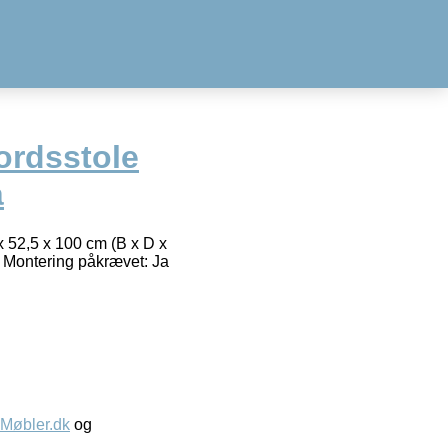
ordsstole
å
x 52,5 x 100 cm (B x D x
 Montering påkrævet: Ja
øbler.dk
og