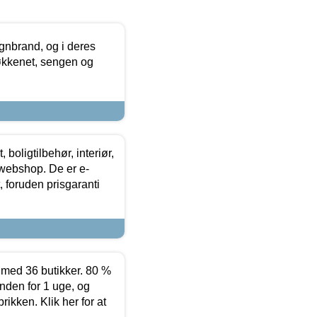
nbrand, og i deres
køkkenet, sengen og
boligtilbehør, interiør,
 webshop. De er e-
 foruden prisgaranti
ed 36 butikker. 80 %
nden for 1 uge, og
ikken. Klik her for at