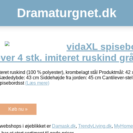
Dramaturgnet.dk
vidaXL spiseb
ver 4 stk. imiteret ruskind gr
teret ruskind (100 % polyester), krombelagt stål Produktmål: 42 
dedybde: 43 cm Siddehøjde fra jorden: 45 cm Cantilever-stel
spisebordsst
(Læs mere)
Køb nu »
webshops i øjeblikket er
Damask.dk
,
TrendyLiving.dk
,
MyHomeM