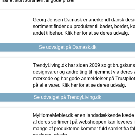
 har et stort sortiment til gode priser.
Georg Jensen Damask er anerkendt dansk desig
sortiment finder du produkter til badet, bordet, 
andet tilbehør. Klik her for at se deres udvalg.
Se udvalget på Damask.dk
TrendyLiving.dk har siden 2009 solgt brugskunst, 
designvarer og andre ting til hjemmet via deres
mærkede og har gode anmeldelser på Trustpilot,
på alle varer. Klik her for at se deres udvalg.
Se udvalget på TrendyLiving.dk
MyHomeMøbler.dk er en landsdækkende kæde m
af deres sortiment på webshoppen kan leveres i
mange af produkterne kommer fuld samlet fra fabr