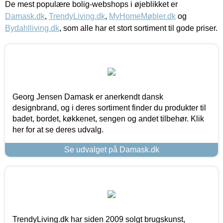
De mest populære bolig-webshops i øjeblikket er
Damask.dk
,
TrendyLiving.dk
,
MyHomeMøbler.dk
og
Bydahlliving.dk
, som alle har et stort sortiment til gode priser.
Georg Jensen Damask er anerkendt dansk
designbrand, og i deres sortiment finder du produkter til
badet, bordet, køkkenet, sengen og andet tilbehør. Klik
her for at se deres udvalg.
Se udvalget på Damask.dk
TrendyLiving.dk har siden 2009 solgt brugskunst,