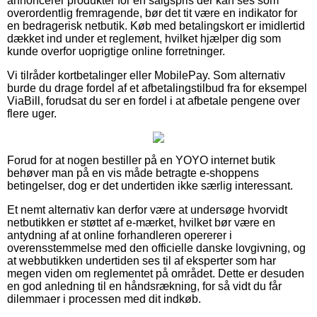
annoncerer produkter for en salgspris der kan ses som
overordentlig fremragende, bør det tit være en indikator for
en bedragerisk netbutik. Køb med betalingskort er imidlertid
dækket ind under et reglement, hvilket hjælper dig som
kunde overfor uoprigtige online forretninger.
Vi tilråder kortbetalinger eller MobilePay. Som alternativ
burde du drage fordel af et afbetalingstilbud fra for eksempel
ViaBill, forudsat du ser en fordel i at afbetale pengene over
flere uger.
Forud for at nogen bestiller på en YOYO internet butik
behøver man på en vis måde betragte e-shoppens
betingelser, dog er det undertiden ikke særlig interessant.
Et nemt alternativ kan derfor være at undersøge hvorvidt
netbutikken er støttet af e-mærket, hvilket bør være en
antydning af at online forhandleren opererer i
overensstemmelse med den officielle danske lovgivning, og
at webbutikken undertiden ses til af eksperter som har
megen viden om reglementet på området. Dette er desuden
en god anledning til en håndsrækning, for så vidt du får
dilemmaer i processen med dit indkøb.