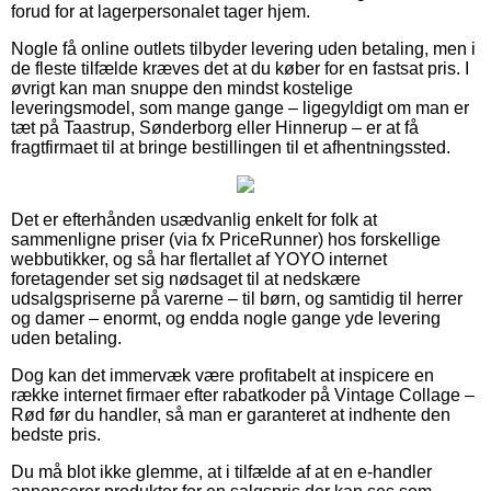
forud for at lagerpersonalet tager hjem.
Nogle få online outlets tilbyder levering uden betaling, men i
de fleste tilfælde kræves det at du køber for en fastsat pris. I
øvrigt kan man snuppe den mindst kostelige
leveringsmodel, som mange gange – ligegyldigt om man er
tæt på Taastrup, Sønderborg eller Hinnerup – er at få
fragtfirmaet til at bringe bestillingen til et afhentningssted.
Det er efterhånden usædvanlig enkelt for folk at
sammenligne priser (via fx PriceRunner) hos forskellige
webbutikker, og så har flertallet af YOYO internet
foretagender set sig nødsaget til at nedskære
udsalgspriserne på varerne – til børn, og samtidig til herrer
og damer – enormt, og endda nogle gange yde levering
uden betaling.
Dog kan det immervæk være profitabelt at inspicere en
række internet firmaer efter rabatkoder på Vintage Collage –
Rød før du handler, så man er garanteret at indhente den
bedste pris.
Du må blot ikke glemme, at i tilfælde af at en e-handler