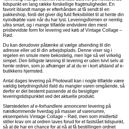
tidspunkt en lang række forskellige fragtmuligheder. En
favorit iblandt mange er efterhånden at få sendt til en
pakkeshop, fordi det giver dig fuld fleksibilitet til at hente din
nyindkøbte vare når du har lyst. Leveringsformen er nemlig
ultra smart, og i mange tilfælde endvidere den mest
prisbevidste form for levering ved køb af Vintage Collage –
Rød.
Du kan derudover påtænke at vælge afsending til din
adresse eller ud til din arbejdsplads. Denne viser sig i
regelen en smule mere bekostelig, men lige så vel virkelig
simpel. Den billigste løsning til levering er uden tvivl selv at
hente ordren, som jo afhænger af at du er i kort afstand af e-
butikkens hjemsted.
Antal dages levering på Photowall kan i nogle tilfælde være
vældig betydningsfuld ifald du mangler varen omgående, så
derfor er det bestemt passende at du besigtiger
leveringstidspunktet ved det aktuelle produkt.
Størstedelen af e-forhandlere annoncerer levering på
næstkommende hverdag på masser af varenumre,
eksempelvis Vintage Collage – Rød, men som imidlertid
stiller krav om at ordren laves forud for et fastslået tidspunkt,
så at de har en chance for at nå at få bestillingen ordnet