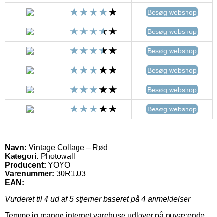
Besøg webshop
Besøg webshop
Besøg webshop
Besøg webshop
Besøg webshop
Besøg webshop
Navn:
Vintage Collage – Rød
Kategori:
Photowall
Producent:
YOYO
Varenummer:
30R1.03
EAN:
Vurderet til
4
ud af 5 stjerner baseret på
4
anmeldelser
Temmelig mange internet varehuse udlover på nuværende