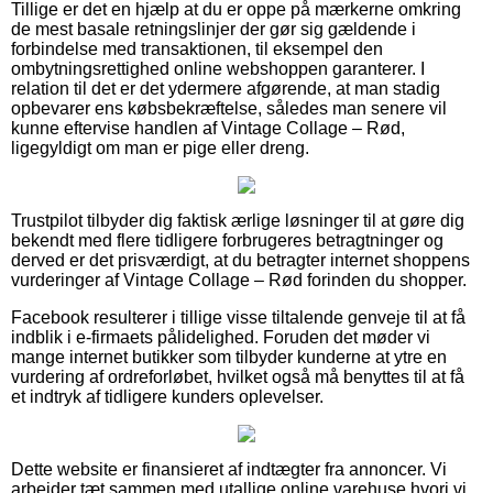
Tillige er det en hjælp at du er oppe på mærkerne omkring
de mest basale retningslinjer der gør sig gældende i
forbindelse med transaktionen, til eksempel den
ombytningsrettighed online webshoppen garanterer. I
relation til det er det ydermere afgørende, at man stadig
opbevarer ens købsbekræftelse, således man senere vil
kunne eftervise handlen af Vintage Collage – Rød,
ligegyldigt om man er pige eller dreng.
Trustpilot tilbyder dig faktisk ærlige løsninger til at gøre dig
bekendt med flere tidligere forbrugeres betragtninger og
derved er det prisværdigt, at du betragter internet shoppens
vurderinger af Vintage Collage – Rød forinden du shopper.
Facebook resulterer i tillige visse tiltalende genveje til at få
indblik i e-firmaets pålidelighed. Foruden det møder vi
mange internet butikker som tilbyder kunderne at ytre en
vurdering af ordreforløbet, hvilket også må benyttes til at få
et indtryk af tidligere kunders oplevelser.
Dette website er finansieret af indtægter fra annoncer. Vi
arbejder tæt sammen med utallige online varehuse hvori vi