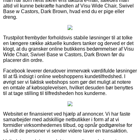
man når som helst sikrer ens faktura e-mail, således man
altid vil kunne bekræfte handlen af Visu Wide Chair, Swivel
Base w Castors, Dark Brown, hvad end du er pige eller
dreng.
Trustpilot frembyder forholdsvis stabile løsninger til at tolke
en længere række aktuelle kunders tanker og derved er det
klogt, at du gransker online butikkens bedømmelser af Visu
Wide Chair, Swivel Base w Castors, Dark Brown før du
placerer din ordre.
Facebook leverer derudover immervæk værdifulde løsninger
til at få indsigt i online webshoppens kundetilfredshed. I
øvrigt ser vi faktisk webshops som gør det muligt at notere
en omtale af købsoplevelsen, hvilket desuden bør benyttes
til at tage stilling til tilfredsheden hos kunderne.
Websitet er finansieret ved hjælp af annoncer. Vi har faste
samarbejder med adskillige netbutikker i form af at vi
formidler virksomhedernes tilbud, og opnår godtgørelse for
så vidt de personer vi sender videre laver en transaktion.