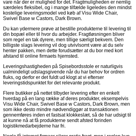
vare når der er mulighed for det. Fragtmuligheden er nemlig
særdeles fleksibel, og i mange tilfælde ligeledes den mindst
kostelige leveringsmodel ved køb af Visu Wide Chair,
Swivel Base w Castors, Dark Brown.
Du kan ydermere prøve at bestille produkterne til levering til
din bopæl eller til hvor du arbejder. Fragtløsningen bliver
som regel en tak dyrere, men tillige særligt bekvem. Den
billigste slags levering vil dog utvivlsomt være at du selv
henter pakken, men dette forudsætter at du bor med kort
afstand til online firmaets hjemsted.
Leveringshastigheden på Spisebordsstole er naturligvis
ualmindeligt udslagsgivende når du har behov for ordren
fluks, og derfor er det fuldt ud klogt at vi efterser
leveringstidspunktet for det relevante produkt.
Flere butikker på nettet tilbyder levering efter en enkelt
hverdag på en lang række af deres produkter, eksempelvis
Visu Wide Chair, Swivel Base w Castors, Dark Brown, men
som ikke desto mindre nødvendiggør at transaktionen
gennemføres inden et fastsat klokkeslæt, så de har udsigt til
at kunne nå at få produkterne sendt afsted forinden
logistikmedarbejderne har fri.