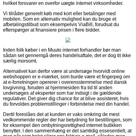
hvilket forsvarer en overfor uægte internet virksomheder.
Vi tilråder generelt køb med kort eller betalinger med
mobilen. Som en alternativ mulighed kan du bruge et
afbetalingstilbud som eksempelvis ViaBill, forudsat du
efterspørger at finansiere prisen i flere bidder.
Inden folk køber i en Muuto internet forhandler bør man
sådan set gennemgå deres handelsaftale, det er dog tit ikke
særlig morsomt.
Alternativet kan derfor være at undersøge hvorvidt online
webshoppen er e-mærket, som burde være et fingerpeg om
at e-forretningen opererer i overensstemmelse med dansk
lovgivning, foruden at hjemmesiden fra tid til anden
undersøges af eksperter som har indsigt i de gældende
regulativer. Det giver dig chance for at blive assisteret, hvis
du forvoldes problemstillinger i forbindelse med din handel.
Dertil foreslåes det at kunden er vaks omkring de mest
vedkommende regler der har betydning for bestillingen, som
for eksempel den ombytningsrettighed internet butikken
benytter. I den sammenhæng er det samtidig essesentielt, at