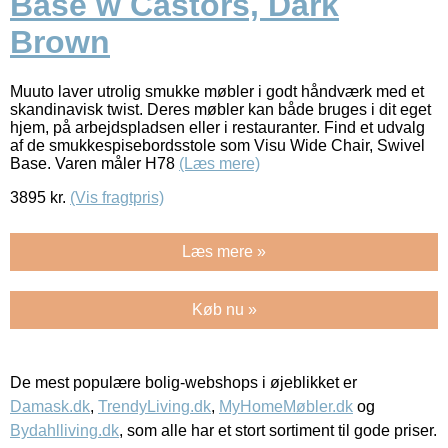
Base w Castors, Dark
Brown
Muuto laver utrolig smukke møbler i godt håndværk med et
skandinavisk twist. Deres møbler kan både bruges i dit eget
hjem, på arbejdspladsen eller i restauranter. Find et udvalg
af de smukkespisebordsstole som Visu Wide Chair, Swivel
Base. Varen måler H78
(Læs mere)
3895
kr.
(Vis fragtpris)
Læs mere »
Køb nu »
De mest populære bolig-webshops i øjeblikket er
Damask.dk
,
TrendyLiving.dk
,
MyHomeMøbler.dk
og
Bydahlliving.dk
, som alle har et stort sortiment til gode priser.