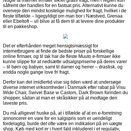
Nogle få internet firmaer sikrer gratis fragt, men i reglen kun
såfremt der handles for en fastsat pris. Alternativt kunne du
overveje den mindst kostelige mulighed for fragt, hvilket i de
fleste tilfælde – ligegyldigt om man bor i Næstved, Grenaa
eller Ebeltoft – vil blive at få dem til at levere dine produkter
til en pakkeshop.
Det er efterhånden meget hensigtsmæssigt for
internetbrugere at finde de bedste priser på forskellige
online firmaer, og til tak har de fleste Muuto e-firmaer ikke
kunne slippe for at nedsætte udsalgspriserne på deres varer
– til børn og babyer, samt til damer og herrer – drastisk, og
endda nogle gange love fri fragt.
Derfor kan det imidlertid vise sig tiden værd at undersøge
diverse internet virksomheder i Danmark efter rabat på Visu
Wide Chair, Swivel Base w Castors, Dark Brown forinden du
shopper, sådan at man er skråsikker på at modtage den
laveste pris.
Du må alligevel huske på, at i tilfælde af at en e-forretning
annoncerer en vare for en salgspris som er uendeligt
fordelagtig, burde det ofte være en indikation på en uægte
shop. Køb med kort er i hvert fald inkluderet i et regulativ,