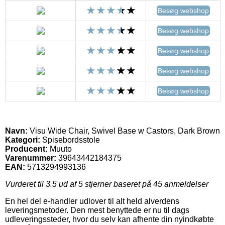
Besøg webshop
Besøg webshop
Besøg webshop
Besøg webshop
Besøg webshop
Navn:
Visu Wide Chair, Swivel Base w Castors, Dark Brown
Kategori:
Spisebordsstole
Producent:
Muuto
Varenummer:
39643442184375
EAN:
5713294993136
Vurderet til
3.5
ud af 5 stjerner baseret på
45
anmeldelser
En hel del e-handler udlover til alt held alverdens
leveringsmetoder. Den mest benyttede er nu til dags
udleveringssteder, hvor du selv kan afhente din nyindkøbte