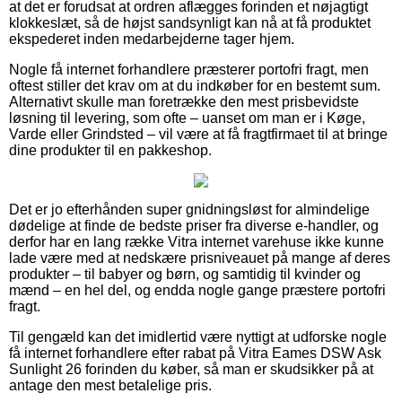
at det er forudsat at ordren aflægges forinden et nøjagtigt
klokkeslæt, så de højst sandsynligt kan nå at få produktet
ekspederet inden medarbejderne tager hjem.
Nogle få internet forhandlere præsterer portofri fragt, men
oftest stiller det krav om at du indkøber for en bestemt sum.
Alternativt skulle man foretrække den mest prisbevidste
løsning til levering, som ofte – uanset om man er i Køge,
Varde eller Grindsted – vil være at få fragtfirmaet til at bringe
dine produkter til en pakkeshop.
Det er jo efterhånden super gnidningsløst for almindelige
dødelige at finde de bedste priser fra diverse e-handler, og
derfor har en lang række Vitra internet varehuse ikke kunne
lade være med at nedskære prisniveauet på mange af deres
produkter – til babyer og børn, og samtidig til kvinder og
mænd – en hel del, og endda nogle gange præstere portofri
fragt.
Til gengæld kan det imidlertid være nyttigt at udforske nogle
få internet forhandlere efter rabat på Vitra Eames DSW Ask
Sunlight 26 forinden du køber, så man er skudsikker på at
antage den mest betalelige pris.