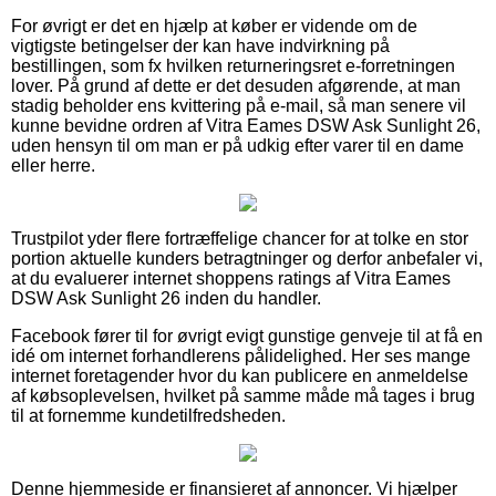
For øvrigt er det en hjælp at køber er vidende om de
vigtigste betingelser der kan have indvirkning på
bestillingen, som fx hvilken returneringsret e-forretningen
lover. På grund af dette er det desuden afgørende, at man
stadig beholder ens kvittering på e-mail, så man senere vil
kunne bevidne ordren af Vitra Eames DSW Ask Sunlight 26,
uden hensyn til om man er på udkig efter varer til en dame
eller herre.
Trustpilot yder flere fortræffelige chancer for at tolke en stor
portion aktuelle kunders betragtninger og derfor anbefaler vi,
at du evaluerer internet shoppens ratings af Vitra Eames
DSW Ask Sunlight 26 inden du handler.
Facebook fører til for øvrigt evigt gunstige genveje til at få en
idé om internet forhandlerens pålidelighed. Her ses mange
internet foretagender hvor du kan publicere en anmeldelse
af købsoplevelsen, hvilket på samme måde må tages i brug
til at fornemme kundetilfredsheden.
Denne hjemmeside er finansieret af annoncer. Vi hjælper