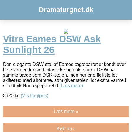
Dramaturgnet.dk
Vitra Eames DSW Ask
Sunlight 26
Den elegante DSW-stol af Eames-ægteparret er kendt over
hele verden for sin fantastiske og enkle form. DSW har
samme sæde som DSR-stolen, men her er eiffel-stellet
skiftet ud med ahorntræ, som giver stolen lidt ekstra varme i
sit udtryk.Når ægteparret d
(Læs mere)
3620
kr.
(Vis fragtpris)
Læs mere »
Køb nu »