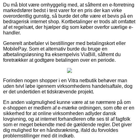
Du må blot være omhyggelig med, at såfremt en e-forretning
markedsfører bedst i test varer for en pris der kan virke
overordentlig gunstig, så burde det ofte være et bevis på en
bedragerisk internet shop. Kortbetalinger er trods alt omfattet
af et regelsæt, der hjælper dig som køber overfor uærlige e-
handler.
Generelt anbefaler vi bestillinger med betalingskort eller
MobilePay. Som et alternativ burde du bruge en
afbetalingsløsning fra eksempelvis ViaBill, såfremt du
foretrækker at godtgøre betalingen over en periode.
Forinden nogen shopper i en Vitra netbutik behøver man
uden tvivl løbe igennem virksomhedens handelsaftale, dog
er det undertiden et tidskrævende projekt.
En anden valgmulighed kunne være at se nærmere på om
e-shoppen er medlem af e-mærke ordningen, som ofte er en
sikkerhed for at online virksomheden adlyder dansk
lovgivning, og at internet forhandleren ofte ses til af fagfolk
som er meget bekendte med de gældende regler. Det giver
dig mulighed for en håndsrækning, ifald du forvoldes
problemstillinger med dit indkøb.