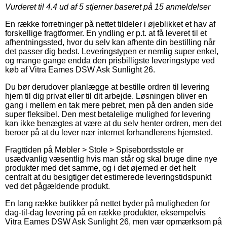
Vurderet til
4.4
ud af 5 stjerner baseret på
15
anmeldelser
En række forretninger på nettet tildeler i øjeblikket et hav af
forskellige fragtformer. En yndling er p.t. at få leveret til et
afhentningssted, hvor du selv kan afhente din bestilling når
det passer dig bedst. Leveringstypen er nemlig super enkel,
og mange gange endda den prisbilligste leveringstype ved
køb af Vitra Eames DSW Ask Sunlight 26.
Du bør derudover planlægge at bestille ordren til levering
hjem til dig privat eller til dit arbejde. Løsningen bliver en
gang i mellem en tak mere pebret, men på den anden side
super fleksibel. Den mest betalelige mulighed for levering
kan ikke benægtes at være at du selv henter ordren, men det
beroer på at du lever nær internet forhandlerens hjemsted.
Fragttiden på Møbler > Stole > Spisebordsstole er
usædvanlig væsentlig hvis man står og skal bruge dine nye
produkter med det samme, og i det øjemed er det helt
centralt at du besigtiger det estimerede leveringstidspunkt
ved det pågældende produkt.
En lang række butikker på nettet byder på muligheden for
dag-til-dag levering på en række produkter, eksempelvis
Vitra Eames DSW Ask Sunlight 26, men vær opmærksom på