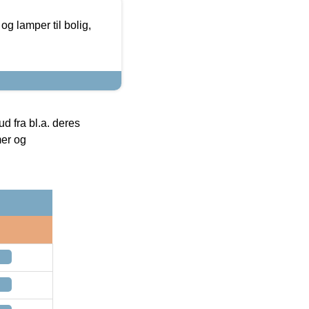
g lamper til bolig,
 fra bl.a. deres
mer og