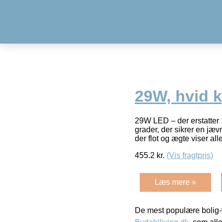
29W, hvid k
29W LED – der erstatter
grader, der sikrer en jævn
der flot og ægte viser alle
455.2
kr.
(Vis fragtpris)
Læs mere »
De mest populære bolig-