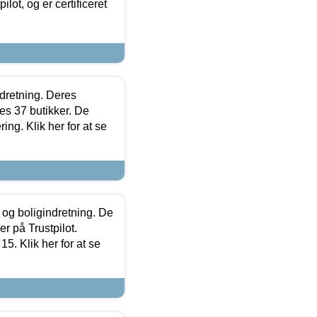
lot, og er certificeret
ndretning. Deres
s 37 butikker. De
ing. Klik her for at se
 og boligindretning. De
r på Trustpilot.
5. Klik her for at se