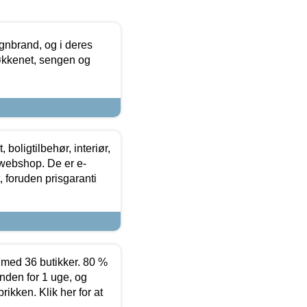
nbrand, og i deres
køkkenet, sengen og
boligtilbehør, interiør,
 webshop. De er e-
 foruden prisgaranti
ed 36 butikker. 80 %
nden for 1 uge, og
ikken. Klik her for at