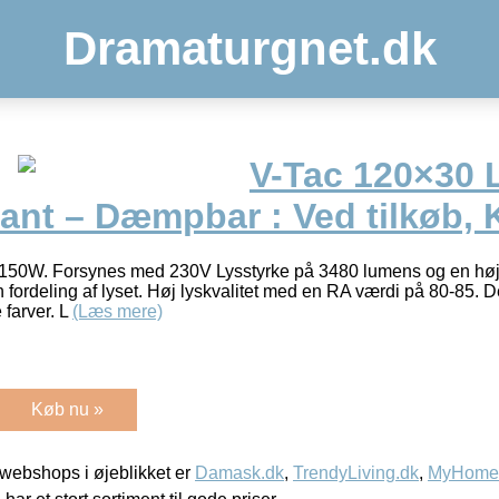
Dramaturgnet.dk
V-Tac 120×30 
ant – Dæmpbar : Ved tilkøb, K
 150W. Forsynes med 230V Lysstyrke på 3480 lumens og en høj
 fordeling af lyset. Høj lyskvalitet med en RA værdi på 80-85. Det 
 farver. L
(Læs mere)
Køb nu »
webshops i øjeblikket er
Damask.dk
,
TrendyLiving.dk
,
MyHomeM