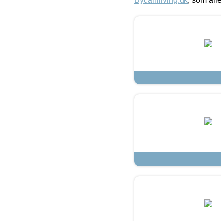
Bydahlliving.dk
, som alle