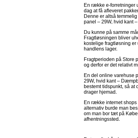
En række e-forretninger u
dag at få afleveret pakk
Denne er altså temmelig
panel – 29W, hvid kant –
Du kunne på samme måde ov
Fragtløsningen bliver uh
kostelige fragtløsning er
handlens lager.
Fragtperioden på Store pa
og derfor er det relativt 
En del online varehuse p
29W, hvid kant – Dæmpbar 
bestemt tidspunkt, så at 
drager hjemad.
En række internet shops g
alternativ burde man bes
om man bor tæt på Københa
afhentningssted.