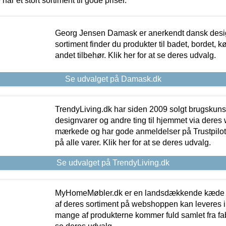
 har et stort sortiment til gode priser.
Georg Jensen Damask er anerkendt dansk desig
sortiment finder du produkter til badet, bordet, 
andet tilbehør. Klik her for at se deres udvalg.
Se udvalget på Damask.dk
TrendyLiving.dk har siden 2009 solgt brugskunst, 
designvarer og andre ting til hjemmet via deres
mærkede og har gode anmeldelser på Trustpilot,
på alle varer. Klik her for at se deres udvalg.
Se udvalget på TrendyLiving.dk
MyHomeMøbler.dk er en landsdækkende kæde m
af deres sortiment på webshoppen kan leveres i
mange af produkterne kommer fuld samlet fra fabr