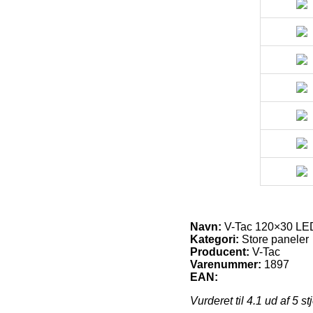
Navn:
V-Tac 120×30 LED 
Kategori:
Store paneler
Producent:
V-Tac
Varenummer:
1897
EAN:
Vurderet til
4.1
ud af 5 st