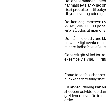
Det er efterhånden usædva
har massevis af V-Tac on
i test produkter – til ba
tilbyde levering uden geb
Det kan dog immervæk vær
V-Tac 120×30 LED panel –
køb, således at man er sk
Du må imidlertid være kla
besynderligt overkommeli
mindre indbefattet af et 
Generelt går vi ind for 
eksempelvis ViaBill, i ti
Forud for at folk shoppe
butikkens forretningsbeti
En anden løsning kan vær
shoppen opfylder de dansk
gældende love. Dette er e
ordre.