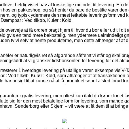
dlover heldigvis et hav af forskellige metoder til levering. En d
en hos en pakkeshop, og så henter du bare de bestilte varer den 
 nem, og typisk ydermere den mest letkøbte leveringsform ved
 Dæmpbar : Ved tilkøb, Kulør : Kold.
erveje at få ordren bragt hjem til hvor du bor eller ud til dit
eldigvis en tand mere bekostelig, men ydermere ualmindeligt g
 uden tvivl selv at hente produkterne, men dette afhænger af at d
neler er naturligvis ret så afgørende såfremt vi står og skal bru
meningsfuldt at vi gransker tidshorisonten for levering for det aktu
ræsterer 1 hverdags levering på utallige varer, eksempelvis V
: Ved tilkøb, Kulør : Kold, som afhænger af at transaktionen rea
de har udsigt til at kunne nå at få produktet sendt afsted forud fo
aranterer gratis levering, men oftest kun ifald du køber for et f
lutte sig for den mest betalelige form for levering, som mange g
vn, Sønderborg eller Skjern – vil være at få dem til at bringe d