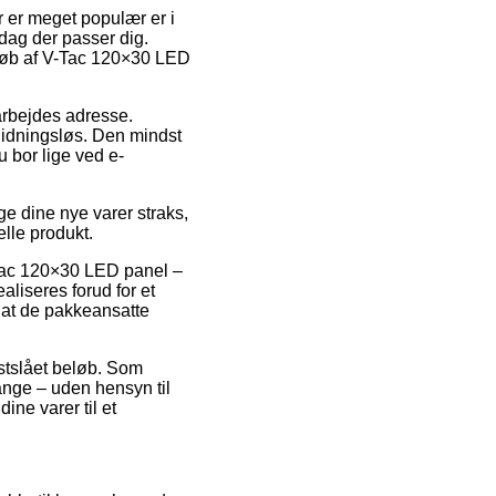
er er meget populær er i
dag der passer dig.
 køb af V-Tac 120×30 LED
 arbejdes adresse.
nidningsløs. Den mindst
u bor lige ved e-
ge dine nye varer straks,
elle produkt.
-Tac 120×30 LED panel –
liseres forud for et
r at de pakkeansatte
astslået beløb. Som
ange – uden hensyn til
ine varer til et