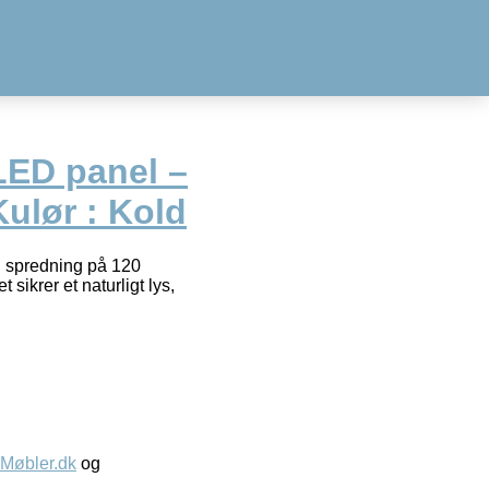
LED panel –
ulør : Kold
 spredning på 120
sikrer et naturligt lys,
øbler.dk
og