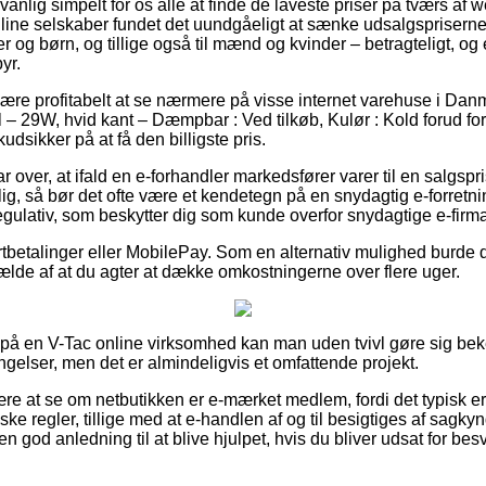
nlig simpelt for os alle at finde de laveste priser på tværs af 
line selskaber fundet det uundgåeligt at sænke udsalgspriserne
byer og børn, og tillige også til mænd og kvinder – betragteligt, 
yr.
e profitabelt at se nærmere på visse internet varehuse i Danm
 29W, hvid kant – Dæmpbar : Ved tilkøb, Kulør : Kold forud for
udsikker på at få den billigste pris.
r over, at ifald en e-forhandler markedsfører varer til en salgsp
g, så bør det ofte være et kendetegn på en snydagtig e-forretni
regulativ, som beskytter dig som kunde overfor snydagtige e-firma
kortbetalinger eller MobilePay. Som en alternativ mulighed burde
lfælde af at du agter at dække omkostningerne over flere uger.
r på en V-Tac online virksomhed kan man uden tvivl gøre sig bek
ngelser, men det er almindeligvis et omfattende projekt.
e at se om netbutikken er e-mærket medlem, fordi det typisk er e
e regler, tillige med at e-handlen af og til besigtiges af sagky
n god anledning til at blive hjulpet, hvis du bliver udsat for b