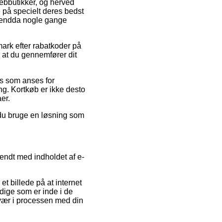
webbutikker, og herved
 på specielt deres bedst
og endda nogle gange
ark efter rabatkoder på
 at du gennemfører dit
ris som anses for
ng. Kortkøb er ikke desto
er.
 du bruge en løsning som
endt med indholdet af e-
t billede på at internet
ndige som er inde i de
esvær i processen med din