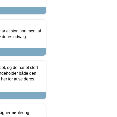
ar et stort sortiment af
e deres udvalg.
t, og de har et stort
 indeholder både den
 her for at se deres
esignermøbler og