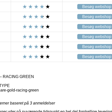
Besøg webshop
Besøg webshop
Besøg webshop
Besøg webshop
Besøg webshop
Besøg webshop
– RACING GREEN
 TYPE
are-gold-racing-green
jerner baseret på
3
anmeldelser
inger yder på nuværende tidspunkt en hel del forskellige levering