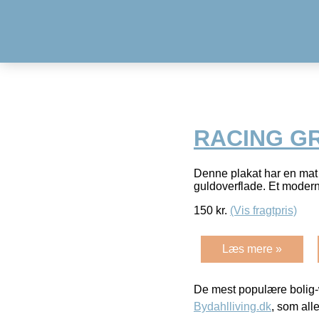
RACING G
Denne plakat har en mat 
guldoverflade. Et moderne
150
kr.
(Vis fragtpris)
Læs mere »
De mest populære bolig-
Bydahlliving.dk
, som alle