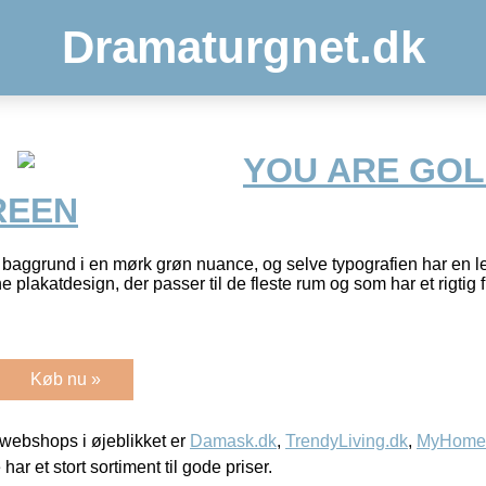
Dramaturgnet.dk
YOU ARE GOL
REEN
baggrund i en mørk grøn nuance, og selve typografien har en l
 plakatdesign, der passer til de fleste rum og som har et rigtig 
Køb nu »
webshops i øjeblikket er
Damask.dk
,
TrendyLiving.dk
,
MyHomeM
 har et stort sortiment til gode priser.