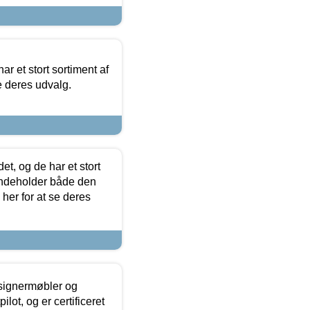
ar et stort sortiment af
e deres udvalg.
t, og de har et stort
 indeholder både den
 her for at se deres
esignermøbler og
lot, og er certificeret