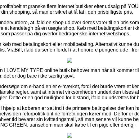
profitabelt at granske flere internet butikker efter udsalg p
n shopping, så man er sikret at få fat i den prisbilligste pris.
undervurdere, at ifald en shop udlover deres varer til en pris so
re et kendetegn på en uægte shop. Køb med betalingskort er ik
t, som passer på dig overfor bedrageriske internet webshops.
for køb med betalingskort eller mobilbetaling. Alternativt kunne d
ks. ViaBill, ifald du ser en fordel i at honorere pengene ude i fr
i en I LOVE MY TYPE online butik behøver man når alt kommer ti
, det er dog bare ikke særlig sjovt.
undersøge om e-handlen er e-mærket, fordi det burde være et ken
danske regler, samt at internet virksomheden undertiden tilses 
ler. Dette er en god mulighed for bistand, ifald du udsættes for
l hjælp at køberen er sat ind i de primære betingelser der kan h
elvis den returpolitik online forretningen kører med. Derfor er
enhver tid bevarer sin kvitteringsmail, så man senere vil kunne be
GREEN, uanset om man skal købe til en pige eller dreng.