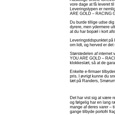
vore dage at få leveret t
Leveringstypen er nemlig 
ARE GOLD – RACING 
Du burde tillige udse dig a
dyrere, men ydermere ult
at du har bopæl i kort af
Leveringstidspunktet på P
om lidt, og herved er det
Størstedelen af internet
YOU ARE GOLD – RACING G
klokkeslæt, så at de gara
Enkelte e-firmaer tilbyde
pris. I øvrigt kunne du s
tæt på Randers, Smørumned
Det har vist sig at være 
og følgelig har en lang 
mange af deres varer – ti
gange tilbyde portofri frag