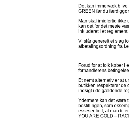
Det kan immervæk blive 
GREEN før du færdiggør di
Man skal imidlertid ikke 
kan det for det meste væ
inkluderet i et reglemen
Vi slår generelt et slag 
afbetalingsordning fra f.e
Forud for at folk køber 
forhandlerens betingelser
Et nemt alternativ er at 
butikken respekterer de 
indsigt i de gældende reg
Ydermere kan det være ti
bestillingen, som eksemp
essesentielt, at man til 
YOU ARE GOLD – RACING 