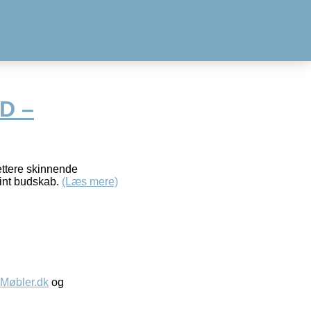
D –
ettere skinnende
fint budskab.
(Læs mere)
øbler.dk
og