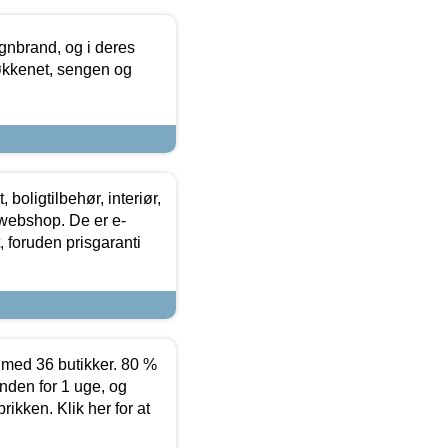
nbrand, og i deres
køkkenet, sengen og
boligtilbehør, interiør,
 webshop. De er e-
 foruden prisgaranti
ed 36 butikker. 80 %
nden for 1 uge, og
ikken. Klik her for at