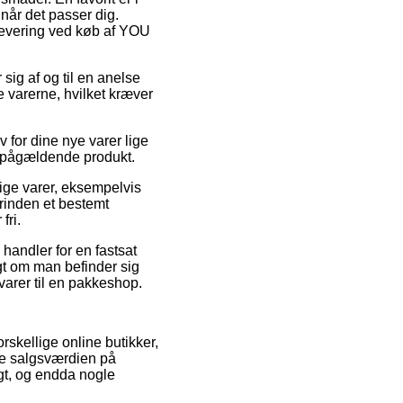
 når det passer dig.
f levering ved køb af YOU
 sig af og til en anelse
 varerne, hvilket kræver
 for dine nye varer lige
et pågældende produkt.
ige varer, eksempelvis
rinden et bestemt
fri.
handler for en fastsat
igt om man befinder sig
varer til en pakkeshop.
rskellige online butikker,
ge salgsværdien på
igt, og endda nogle