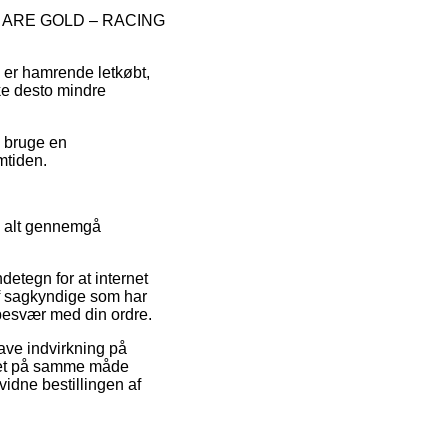
å YOU ARE GOLD – RACING
m er hamrende letkøbt,
ke desto mindre
u bruge en
emtiden.
l alt gennemgå
detegn for at internet
af sagkyndige som har
 besvær med din ordre.
ave indvirkning på
 det på samme måde
vidne bestillingen af