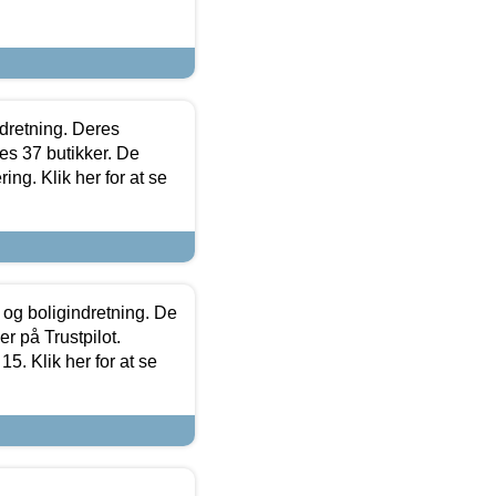
ndretning. Deres
s 37 butikker. De
ing. Klik her for at se
 og boligindretning. De
r på Trustpilot.
5. Klik her for at se