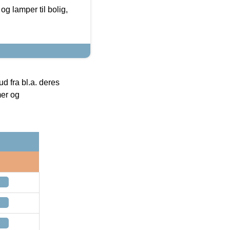
g lamper til bolig,
 fra bl.a. deres
mer og