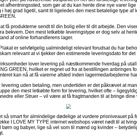
il et afhentningssted, som gør at du kan hente dine nye varer lige
i høj grad ligetil, samt tit ligeledes den mest betalelige type a
GREEN.
t få produkterne sendt til din bolig eller til dit arbejde. Den viser
ra bekvem. Den mest letkøbte leveringstype er dog selv at hente
stand af online forhandlerens lager.
lakat er selvfølgelig ualmindeligt relevant forudsat du har behov
 skam relevant at vi tjekker den estimerede leveringsdato for d
 virksomheder lover levering på næstkommende hverdag på utall
REEN, hvilket er regnet ud fra at bestillingen anbringes fo
nteret kan nå at få varerne afsted inden lagermedarbejderne har 
r levering uden betaling, men undertiden er det påkrævet at man 
nuppe den mest letkøbte form for levering, hvilket ofte – ligegyld
re eller Struer – vil være at få fragtmanden til at bringe dine 
ret så smart for almindelige dødelige at vurdere prisniveauet på fo
række I LOVE MY TYPE internet webshops været nødt til at tvin
l børn og babyer, lige så vel som til mænd og kvinder – betydel
t.