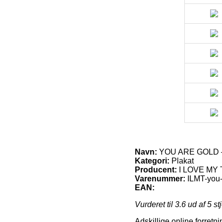
Navn:
YOU ARE GOLD 
Kategori:
Plakat
Producent:
I LOVE MY
Varenummer:
ILMT-you-
EAN:
Vurderet til
3.6
ud af 5 st
Adskillige online forretn