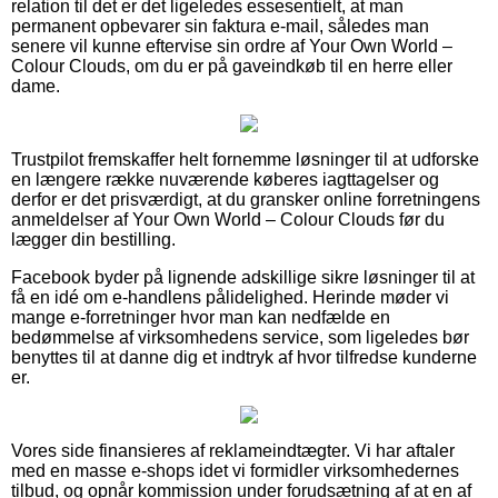
relation til det er det ligeledes essesentielt, at man
permanent opbevarer sin faktura e-mail, således man
senere vil kunne eftervise sin ordre af Your Own World –
Colour Clouds, om du er på gaveindkøb til en herre eller
dame.
Trustpilot fremskaffer helt fornemme løsninger til at udforske
en længere række nuværende køberes iagttagelser og
derfor er det prisværdigt, at du gransker online forretningens
anmeldelser af Your Own World – Colour Clouds før du
lægger din bestilling.
Facebook byder på lignende adskillige sikre løsninger til at
få en idé om e-handlens pålidelighed. Herinde møder vi
mange e-forretninger hvor man kan nedfælde en
bedømmelse af virksomhedens service, som ligeledes bør
benyttes til at danne dig et indtryk af hvor tilfredse kunderne
er.
Vores side finansieres af reklameindtægter. Vi har aftaler
med en masse e-shops idet vi formidler virksomhedernes
tilbud, og opnår kommission under forudsætning af at en af