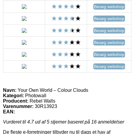
Besøg webshop
Besøg webshop
Besøg webshop
Besøg webshop
Besøg webshop
Besøg webshop
Navn:
Your Own World – Colour Clouds
Kategori:
Photowall
Producent:
Rebel Walls
Varenummer:
30R13923
EAN:
Vurderet til
4.7
ud af 5 stjerner baseret på
16
anmeldelser
De fleste e-forretninger tilbyder nu til dags et hav af