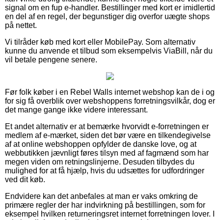
signal om en fup e-handler. Bestillinger med kort er imidlertid
en del af en regel, der begunstiger dig overfor uægte shops
på nettet.
Vi tilråder køb med kort eller MobilePay. Som alternativ
kunne du anvende et tilbud som eksempelvis ViaBill, når du
vil betale pengene senere.
Før folk køber i en Rebel Walls internet webshop kan de i og
for sig få overblik over webshoppens forretningsvilkår, dog er
det mange gange ikke videre interessant.
Et andet alternativ er at bemærke hvorvidt e-forretningen er
medlem af e-mærket, siden det bør være en tilkendegivelse
af at online webshoppen opfylder de danske love, og at
webbutikken jævnligt føres tilsyn med af fagmænd som har
megen viden om retningslinjerne. Desuden tilbydes du
mulighed for at få hjælp, hvis du udsættes for udfordringer
ved dit køb.
Endvidere kan det anbefales at man er vaks omkring de
primære regler der har indvirkning på bestillingen, som for
eksempel hvilken returneringsret internet forretningen lover. I