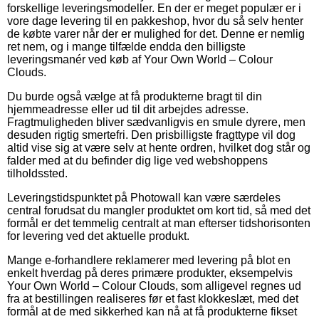
forskellige leveringsmodeller. En der er meget populær er i
vore dage levering til en pakkeshop, hvor du så selv henter
de købte varer når der er mulighed for det. Denne er nemlig
ret nem, og i mange tilfælde endda den billigste
leveringsmanér ved køb af Your Own World – Colour
Clouds.
Du burde også vælge at få produkterne bragt til din
hjemmeadresse eller ud til dit arbejdes adresse.
Fragtmuligheden bliver sædvanligvis en smule dyrere, men
desuden rigtig smertefri. Den prisbilligste fragttype vil dog
altid vise sig at være selv at hente ordren, hvilket dog står og
falder med at du befinder dig lige ved webshoppens
tilholdssted.
Leveringstidspunktet på Photowall kan være særdeles
central forudsat du mangler produktet om kort tid, så med det
formål er det temmelig centralt at man efterser tidshorisonten
for levering ved det aktuelle produkt.
Mange e-forhandlere reklamerer med levering på blot en
enkelt hverdag på deres primære produkter, eksempelvis
Your Own World – Colour Clouds, som alligevel regnes ud
fra at bestillingen realiseres før et fast klokkeslæt, med det
formål at de med sikkerhed kan nå at få produkterne fikset