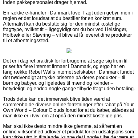
inden pakkepersonalet drager hjemad.
En række e-handler i Danmark lover fragt uden gebyr, men i
reglen er det forudsat at du bestiller for en konkret sum.
Alternativt kan du beslutte sig for den mindst kostelige
fragttype, hvilket tit – ligegyldigt om du bor ved Helsingør,
Holbæk eller Støvring – vil blive at få leveret dine produkter
til et afhentningssted.
Det er i dag ret praktisk for forbrugerne at søge sig frem til
priser fra flere internet firmaer i Danmark, og ergo har en
lang række Rebel Walls internet selskaber i Danmark fundet
det nødvendigt at trykke priserne på deres produkter – til
børn og babyer, og ligeledes til mænd og kvinder –
betydeligt, og endda nogle gange tilbyde fragt uden betaling.
Trods dette kan det immervæk blive tiden værd at
sammenholde diverse online forretninger efter rabat på Your
Own World – Colour Clouds forud for at du køber, således at
man ikke er i tvivl om at opnå den mindst kostelige pris.
Man skal ikke desto mindre ikke glemme, at såfremt en
online virksomhed udlover et produkt for en udsalgspris som
kan virke utrolig tiltalende, kunne det i nogle tilfælde være et