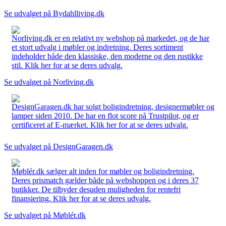
Se udvalget på Bydahlliving.dk
Norliving.dk er en relativt ny webshop på markedet, og de har
et stort udvalg i møbler og indretning. Deres sortiment
indeholder både den klassiske, den moderne og den rustikke
stil. Klik her for at se deres udvalg.
Se udvalget på Norliving.dk
DesignGaragen.dk har solgt boligindretning, designermøbler og
lamper siden 2010. De har en flot score på Trustpilot, og er
certificeret af E-mærket. Klik her for at se deres udvalg.
Se udvalget på DesignGaragen.dk
Møblér.dk sælger alt inden for møbler og boligindretning.
Deres prismatch gælder både på webshoppen og i deres 37
butikker. De tilbyder desuden muligheden for rentefri
finansiering. Klik her for at se deres udvalg.
Se udvalget på Møblér.dk