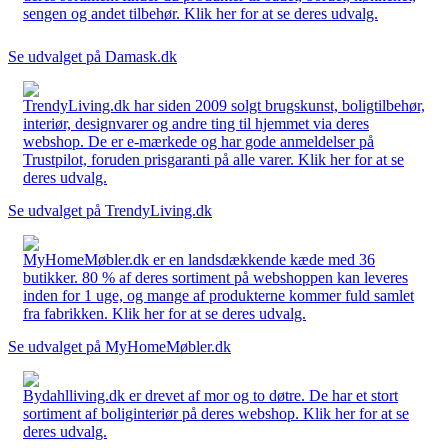
sengen og andet tilbehør. Klik her for at se deres udvalg.
Se udvalget på Damask.dk
TrendyLiving.dk har siden 2009 solgt brugskunst, boligtilbehør,
interiør, designvarer og andre ting til hjemmet via deres
webshop. De er e-mærkede og har gode anmeldelser på
Trustpilot, foruden prisgaranti på alle varer. Klik her for at se
deres udvalg.
Se udvalget på TrendyLiving.dk
MyHomeMøbler.dk er en landsdækkende kæde med 36
butikker. 80 % af deres sortiment på webshoppen kan leveres
inden for 1 uge, og mange af produkterne kommer fuld samlet
fra fabrikken. Klik her for at se deres udvalg.
Se udvalget på MyHomeMøbler.dk
Bydahlliving.dk er drevet af mor og to døtre. De har et stort
sortiment af boliginteriør på deres webshop. Klik her for at se
deres udvalg.