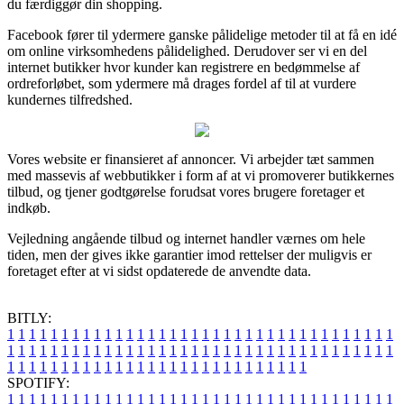
du færdiggør din shopping.
Facebook fører til ydermere ganske pålidelige metoder til at få en idé
om online virksomhedens pålidelighed. Derudover ser vi en del
internet butikker hvor kunder kan registrere en bedømmelse af
ordreforløbet, som ydermere må drages fordel af til at vurdere
kundernes tilfredshed.
Vores website er finansieret af annoncer. Vi arbejder tæt sammen
med massevis af webbutikker i form af at vi promoverer butikkernes
tilbud, og tjener godtgørelse forudsat vores brugere foretager et
indkøb.
Vejledning angående tilbud og internet handler værnes om hele
tiden, men der gives ikke garantier imod rettelser der muligvis er
foretaget efter at vi sidst opdaterede de anvendte data.
BITLY:
1
1
1
1
1
1
1
1
1
1
1
1
1
1
1
1
1
1
1
1
1
1
1
1
1
1
1
1
1
1
1
1
1
1
1
1
1
1
1
1
1
1
1
1
1
1
1
1
1
1
1
1
1
1
1
1
1
1
1
1
1
1
1
1
1
1
1
1
1
1
1
1
1
1
1
1
1
1
1
1
1
1
1
1
1
1
1
1
1
1
1
1
1
1
1
1
1
1
1
1
SPOTIFY:
1
1
1
1
1
1
1
1
1
1
1
1
1
1
1
1
1
1
1
1
1
1
1
1
1
1
1
1
1
1
1
1
1
1
1
1