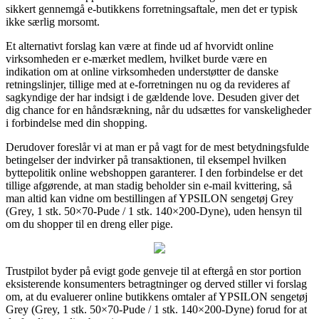
sikkert gennemgå e-butikkens forretningsaftale, men det er typisk
ikke særlig morsomt.
Et alternativt forslag kan være at finde ud af hvorvidt online
virksomheden er e-mærket medlem, hvilket burde være en
indikation om at online virksomheden understøtter de danske
retningslinjer, tillige med at e-forretningen nu og da revideres af
sagkyndige der har indsigt i de gældende love. Desuden giver det
dig chance for en håndsrækning, når du udsættes for vanskeligheder
i forbindelse med din shopping.
Derudover foreslår vi at man er på vagt for de mest betydningsfulde
betingelser der indvirker på transaktionen, til eksempel hvilken
byttepolitik online webshoppen garanterer. I den forbindelse er det
tillige afgørende, at man stadig beholder sin e-mail kvittering, så
man altid kan vidne om bestillingen af YPSILON sengetøj Grey
(Grey, 1 stk. 50×70-Pude / 1 stk. 140×200-Dyne), uden hensyn til
om du shopper til en dreng eller pige.
Trustpilot byder på evigt gode genveje til at eftergå en stor portion
eksisterende konsumenters betragtninger og derved stiller vi forslag
om, at du evaluerer online butikkens omtaler af YPSILON sengetøj
Grey (Grey, 1 stk. 50×70-Pude / 1 stk. 140×200-Dyne) forud for at