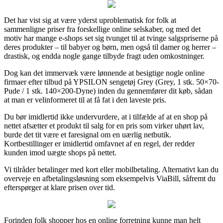
Det har vist sig at være yderst uproblematisk for folk at
sammenligne priser fra forskellige online selskaber, og med det
motiv har mange e-shops set sig tvunget til at tvinge salgspriserne på
deres produkter – til babyer og børn, men også til damer og herrer –
drastisk, og endda nogle gange tilbyde fragt uden omkostninger.
Dog kan det immervæk være lønnende at besigtige nogle online
firmaer efter tilbud på YPSILON sengetøj Grey (Grey, 1 stk. 50×70-
Pude / 1 stk. 140×200-Dyne) inden du gennemfører dit køb, sådan
at man er velinformeret til at få fat i den laveste pris.
Du bør imidlertid ikke undervurdere, at i tilfælde af at en shop på
nettet afsætter et produkt til salg for en pris som virker uhørt lav,
burde det tit være et faresignal om en uærlig netbutik.
Kortbestillinger er imidlertid omfavnet af en regel, der redder
kunden imod uægte shops på nettet.
Vi tilråder betalinger med kort eller mobilbetaling. Alternativt kan du
overveje en afbetalingsløsning som eksempelvis ViaBill, såfremt du
efterspørger at klare prisen over tid.
Forinden folk shopper hos en online forretning kunne man helt