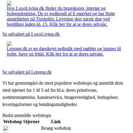
Hos LuxoLiving.dk finder du brugskunst, interiør og
boligindretning. De er godkendt af E-mærket og har flotte
anmeldelser på Trustpilot. Levering sker næste dag ved
bestilling inden kl. 15. Klik her for at se deres udvalg.
Se udvalget på LuxoLiving.dk
Lepong.dk er en danskejet netbutik med møbler og lamper til
bolig, have og fritid. Klik her for at se deres udvalg.
Se udvalget på Lepong.dk
Vi har gennemgået de mest populære webshops og anmeldt dem
med stjerner fra 1 til 5 ud fra bl.a. deres prisniveau,
sortimentstørrelse, kundeservice, brugervenlighed, betingelser,
leveringsformer og betalingsmuligheder.
Bedst anmeldte webshops
Webshop
Stjerner
Link
Besøg webshop