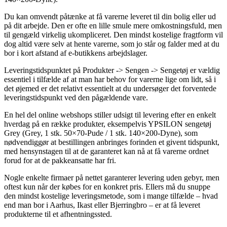
Du kan omvendt påtænke at få varerne leveret til din bolig eller ud
på dit arbejde. Den er ofte en lille smule mere omkostningsfuld, men
til gengæld virkelig ukompliceret. Den mindst kostelige fragtform vil
dog altid være selv at hente varerne, som jo står og falder med at du
bor i kort afstand af e-butikkens arbejdslager.
Leveringstidspunktet på Produkter -> Sengen -> Sengetøj er vældig
essentiel i tilfælde af at man har behov for varerne lige om lidt, så i
det øjemed er det relativt essentielt at du undersøger det forventede
leveringstidspunkt ved den pågældende vare.
En hel del online webshops stiller udsigt til levering efter en enkelt
hverdag på en række produkter, eksempelvis YPSILON sengetøj
Grey (Grey, 1 stk. 50×70-Pude / 1 stk. 140×200-Dyne), som
nødvendiggør at bestillingen anbringes forinden et givent tidspunkt,
med hensynstagen til at de garanteret kan nå at få varerne ordnet
forud for at de pakkeansatte har fri.
Nogle enkelte firmaer på nettet garanterer levering uden gebyr, men
oftest kun når der købes for en konkret pris. Ellers må du snuppe
den mindst kostelige leveringsmetode, som i mange tilfælde – hvad
end man bor i Aarhus, Ikast eller Bjerringbro – er at få leveret
produkterne til et afhentningssted.