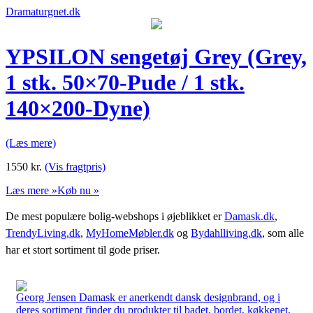
Dramaturgnet.dk
YPSILON sengetøj Grey (Grey,
1 stk. 50×70-Pude / 1 stk.
140×200-Dyne)
(Læs mere)
1550
kr.
(Vis fragtpris)
Læs mere »
Køb nu »
De mest populære bolig-webshops i øjeblikket er
Damask.dk
,
TrendyLiving.dk
,
MyHomeMøbler.dk
og
Bydahlliving.dk
, som alle
har et stort sortiment til gode priser.
Georg Jensen Damask er anerkendt dansk designbrand, og i
deres sortiment finder du produkter til badet, bordet, køkkenet,