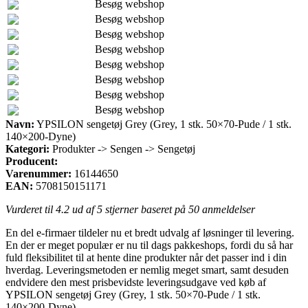
Besøg webshop
Besøg webshop
Besøg webshop
Besøg webshop
Besøg webshop
Besøg webshop
Besøg webshop
Besøg webshop
Navn:
YPSILON sengetøj Grey (Grey, 1 stk. 50×70-Pude / 1 stk.
140×200-Dyne)
Kategori:
Produkter -> Sengen -> Sengetøj
Producent:
Varenummer:
16144650
EAN:
5708150151171
Vurderet til
4.2
ud af 5 stjerner baseret på
50
anmeldelser
En del e-firmaer tildeler nu et bredt udvalg af løsninger til levering.
En der er meget populær er nu til dags pakkeshops, fordi du så har
fuld fleksibilitet til at hente dine produkter når det passer ind i din
hverdag. Leveringsmetoden er nemlig meget smart, samt desuden
endvidere den mest prisbevidste leveringsudgave ved køb af
YPSILON sengetøj Grey (Grey, 1 stk. 50×70-Pude / 1 stk.
140×200-Dyne).