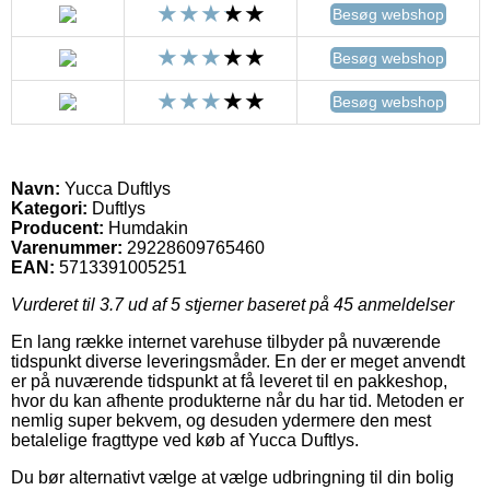
Besøg webshop
Besøg webshop
Besøg webshop
Navn:
Yucca Duftlys
Kategori:
Duftlys
Producent:
Humdakin
Varenummer:
29228609765460
EAN:
5713391005251
Vurderet til
3.7
ud af 5 stjerner baseret på
45
anmeldelser
En lang række internet varehuse tilbyder på nuværende
tidspunkt diverse leveringsmåder. En der er meget anvendt
er på nuværende tidspunkt at få leveret til en pakkeshop,
hvor du kan afhente produkterne når du har tid. Metoden er
nemlig super bekvem, og desuden ydermere den mest
betalelige fragttype ved køb af Yucca Duftlys.
Du bør alternativt vælge at vælge udbringning til din bolig