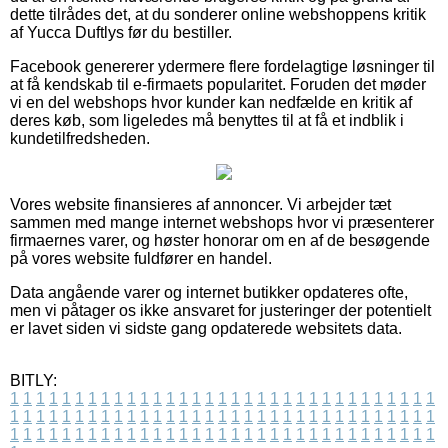
dette tilrådes det, at du sonderer online webshoppens kritik
af Yucca Duftlys før du bestiller.
Facebook genererer ydermere flere fordelagtige løsninger til
at få kendskab til e-firmaets popularitet. Foruden det møder
vi en del webshops hvor kunder kan nedfælde en kritik af
deres køb, som ligeledes må benyttes til at få et indblik i
kundetilfredsheden.
Vores website finansieres af annoncer. Vi arbejder tæt
sammen med mange internet webshops hvor vi præsenterer
firmaernes varer, og høster honorar om en af de besøgende
på vores website fuldfører en handel.
Data angående varer og internet butikker opdateres ofte,
men vi påtager os ikke ansvaret for justeringer der potentielt
er lavet siden vi sidste gang opdaterede websitets data.
BITLY:
1
1
1
1
1
1
1
1
1
1
1
1
1
1
1
1
1
1
1
1
1
1
1
1
1
1
1
1
1
1
1
1
1
1
1
1
1
1
1
1
1
1
1
1
1
1
1
1
1
1
1
1
1
1
1
1
1
1
1
1
1
1
1
1
1
1
1
1
1
1
1
1
1
1
1
1
1
1
1
1
1
1
1
1
1
1
1
1
1
1
1
1
1
1
1
1
1
1
1