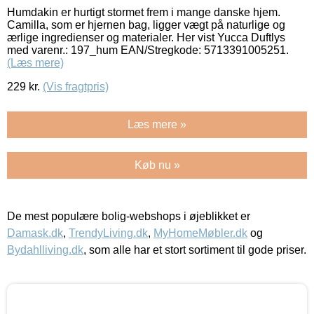
Humdakin er hurtigt stormet frem i mange danske hjem.
Camilla, som er hjernen bag, ligger vægt på naturlige og
ærlige ingredienser og materialer. Her vist Yucca Duftlys
med varenr.: 197_hum EAN/Stregkode: 5713391005251.
(Læs mere)
229
kr.
(Vis fragtpris)
Læs mere »
Køb nu »
De mest populære bolig-webshops i øjeblikket er
Damask.dk
,
TrendyLiving.dk
,
MyHomeMøbler.dk
og
Bydahlliving.dk
, som alle har et stort sortiment til gode priser.