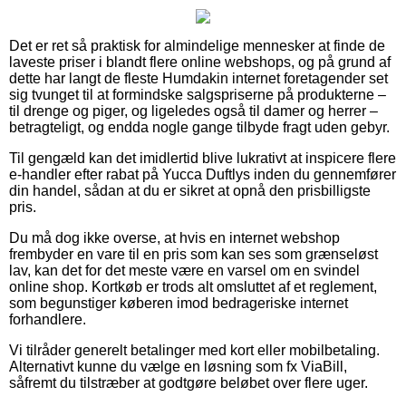
Det er ret så praktisk for almindelige mennesker at finde de
laveste priser i blandt flere online webshops, og på grund af
dette har langt de fleste Humdakin internet foretagender set
sig tvunget til at formindske salgspriserne på produkterne –
til drenge og piger, og ligeledes også til damer og herrer –
betragteligt, og endda nogle gange tilbyde fragt uden gebyr.
Til gengæld kan det imidlertid blive lukrativt at inspicere flere
e-handler efter rabat på Yucca Duftlys inden du gennemfører
din handel, sådan at du er sikret at opnå den prisbilligste
pris.
Du må dog ikke overse, at hvis en internet webshop
frembyder en vare til en pris som kan ses som grænseløst
lav, kan det for det meste være en varsel om en svindel
online shop. Kortkøb er trods alt omsluttet af et reglement,
som begunstiger køberen imod bedrageriske internet
forhandlere.
Vi tilråder generelt betalinger med kort eller mobilbetaling.
Alternativt kunne du vælge en løsning som fx ViaBill,
såfremt du tilstræber at godtgøre beløbet over flere uger.