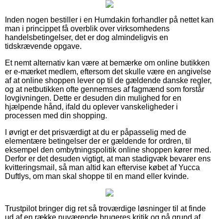
Inden nogen bestiller i en Humdakin forhandler på nettet kan
man i princippet få overblik over virksomhedens
handelsbetingelser, det er dog almindeligvis en
tidskrævende opgave.
Et nemt alternativ kan være at bemærke om online butikken
er e-mærket medlem, eftersom det skulle være en angivelse
af at online shoppen lever op til de gældende danske regler,
og at netbutikken ofte gennemses af fagmænd som forstår
lovgivningen. Dette er desuden din mulighed for en
hjælpende hånd, ifald du oplever vanskeligheder i
processen med din shopping.
I øvrigt er det prisværdigt at du er påpasselig med de
elementære betingelser der er gældende for ordren, til
eksempel den ombytningspolitik online shoppen kører med.
Derfor er det desuden vigtigt, at man stadigvæk bevarer ens
kvitteringsmail, så man altid kan eftervise købet af Yucca
Duftlys, om man skal shoppe til en mand eller kvinde.
Trustpilot bringer dig ret så troværdige løsninger til at finde
ud af en række nuværende brugeres kritik og på grund af