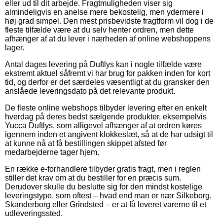
eller ud til dit arbejde. Fragtmuligheden viser sig
almindeligvis en anelse mere bekostelig, men ydermere i
høj grad simpel. Den mest prisbevidste fragtform vil dog i de
fleste tilfælde være at du selv henter ordren, men dette
afhænger af at du lever i nærheden af online webshoppens
lager.
Antal dages levering på Duftlys kan i nogle tilfælde være
ekstremt aktuel såfremt vi har brug for pakken inden for kort
tid, og derfor er det særdeles væsentligt at du gransker den
anslåede leveringsdato på det relevante produkt.
De fleste online webshops tilbyder levering efter en enkelt
hverdag på deres bedst sælgende produkter, eksempelvis
Yucca Duftlys, som alligevel afhænger af at ordren køres
igennem inden et angivent klokkeslæt, så at de har udsigt til
at kunne nå at få bestillingen skippet afsted før
medarbejderne tager hjem.
En række e-forhandlere tilbyder gratis fragt, men i reglen
stiller det krav om at du bestiller for en præcis sum.
Derudover skulle du beslutte sig for den mindst kostelige
leveringstype, som oftest – hvad end man er nær Silkeborg,
Skanderborg eller Grindsted – er at få leveret varerne til et
udleveringssted.