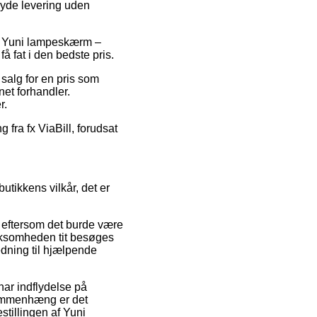
 yde levering uden
på Yuni lampeskærm –
 fat i den bedste pris.
salg for en pris som
net forhandler.
r.
 fra fx ViaBill, forudsat
utikkens vilkår, det er
, eftersom det burde være
virksomheden tit besøges
edning til hjælpende
har indflydelse på
 sammenhæng er det
stillingen af Yuni