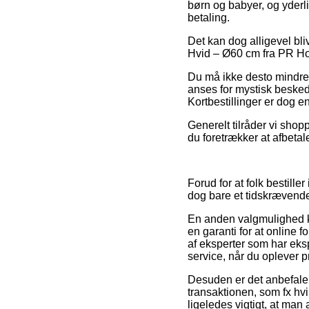
børn og babyer, og yderl
betaling.
Det kan dog alligevel bl
Hvid – Ø60 cm fra PR Hom
Du må ikke desto mindre 
anses for mystisk beskede
Kortbestillinger er dog e
Generelt tilråder vi shop
du foretrækker at afbetal
Forud for at folk bestill
dog bare et tidskrævende
En anden valgmulighed ku
en garanti for at online 
af eksperter som har eks
service, når du oplever p
Desuden er det anbefalel
transaktionen, som fx hv
ligeledes vigtigt, at man