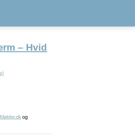
ærm – Hvid
e)
øbler.dk
og