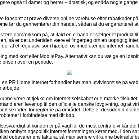
igere også til damer og herrer – drastisk, og endda nogle gange
ive lønsomt at prøve diverse online varehuse efter rabatkoder 
e før du gennemfører din handel, sådan at du er garanteret at få
være opmærksom på, at ifald en e-handler sælger et produkt til 
n, så er det undertiden være et fingerpeg om en uoprigtig inter
n del af et regulativ, som hjælper os imod uærlige internet handle
ping med kort eller MobilePay. Alternativt kan du vælge en løsning
e prisen over en periode.
er i en PR Home internet forhandler bør man utvivlsomt se på webb
 arbejde.
nne være at tjekke om internet selskabet er e-mærke tilsluttet
forhandleren lever op til den officielle danske lovgivning, og at 
pertise inden for reglerne på området. Dette er desuden din anl
roblemer i forbindelse med dit køb.
sesværdigt at kunden er på vagt for de mest centrale vilkår der 
ilken ombytningspolitik internet forretningen kører med. I den
 altid opbevarer ens faktura, så man senere vil kunne bekræfte be