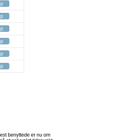
op
op
op
op
op
op
 mest benyttede er nu om