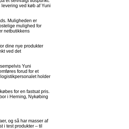
å et selvvalgt tidspunkt.
s levering ved køb af Yuni
lads. Muligheden er
ostelige mulighed for
ær netbutikkens
or dine nye produkter
nkt ved det
eksempelvis Yuni
mføres forud for et
n logistikpersonalet holder
dkøbes for en fastsat pris.
 bor i Herning, Nykøbing
maer, og så har masser af
i test produkter – til