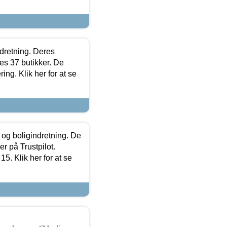
ndretning. Deres
s 37 butikker. De
ing. Klik her for at se
 og boligindretning. De
r på Trustpilot.
5. Klik her for at se