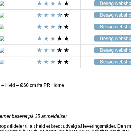
Besøg websh
Besøg websh
Besøg websh
Besøg websh
Besøg websh
Besøg websh
– Hvid – Ø60 cm fra PR Home
jerner baseret på
25
anmeldelser
ops tildeler til alt held et bredt udvalg af leveringsmåder. Den