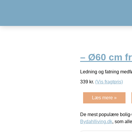
– Ø60 cm f
Ledning og fatning medfø
339
kr.
(Vis fragtpris)
Læs mere »
De mest populære bolig-
Bydahlliving.dk
, som alle