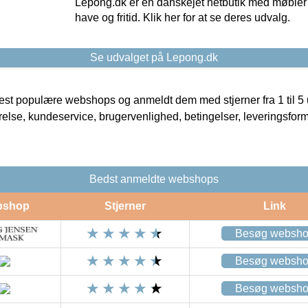
Lepong.dk er en danskejet netbutik med møbler o
have og fritid. Klik her for at se deres udvalg.
Se udvalget på Lepong.dk
t populære webshops og anmeldt dem med stjerner fra 1 til 5 ud
rrelse, kundeservice, brugervenlighed, betingelser, leveringsfor
Bedst anmeldte webshops
bshop
Stjerner
Link
Besøg websh
Besøg websh
Besøg websh