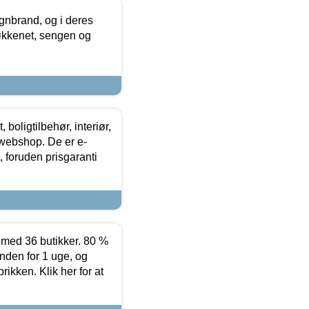
nbrand, og i deres
køkkenet, sengen og
boligtilbehør, interiør,
 webshop. De er e-
 foruden prisgaranti
ed 36 butikker. 80 %
nden for 1 uge, og
ikken. Klik her for at