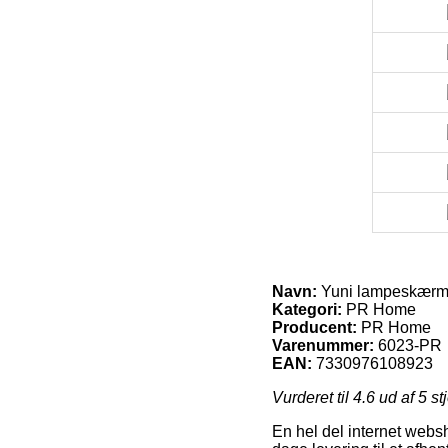
Navn:
Yuni lampeskærm 
Kategori:
PR Home
Producent:
PR Home
Varenummer:
6023-PR
EAN:
7330976108923
Vurderet til
4.6
ud af 5 st
En hel del internet websh