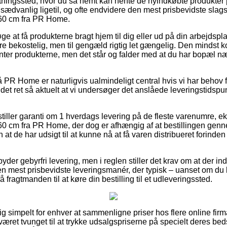
ntningssted, hvor du så nemt kan hente de nyindkøbte produkter p
sædvanlig ligetil, og ofte endvidere den mest prisbevidste slag
60 cm fra PR Home.
øge at få produkterne bragt hjem til dig eller ud på din arbejdsp
 bekostelig, men til gengæld rigtig let gængelig. Den mindst k
henter produkterne, men det står og falder med at du har bopæl n
PR Home er naturligvis ualmindeligt central hvis vi har behov f
r det ret så aktuelt at vi undersøger det anslåede leveringstidspu
stiller garanti om 1 hverdags levering på de fleste varenumre, 
 cm fra PR Home, der dog er afhængig af at bestillingen genne
 at de har udsigt til at kunne nå at få varen distribueret forinde
lbyder gebyrfri levering, men i reglen stiller det krav om at der in
n mest prisbevidste leveringsmanér, der typisk – uanset om du
få fragtmanden til at køre din bestilling til et udleveringssted.
tig simpelt for enhver at sammenligne priser hos flere online fir
et tvunget til at trykke udsalgspriserne på specielt deres bedst 