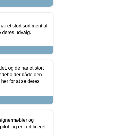
ar et stort sortiment af
e deres udvalg.
t, og de har et stort
 indeholder både den
 her for at se deres
esignermøbler og
lot, og er certificeret