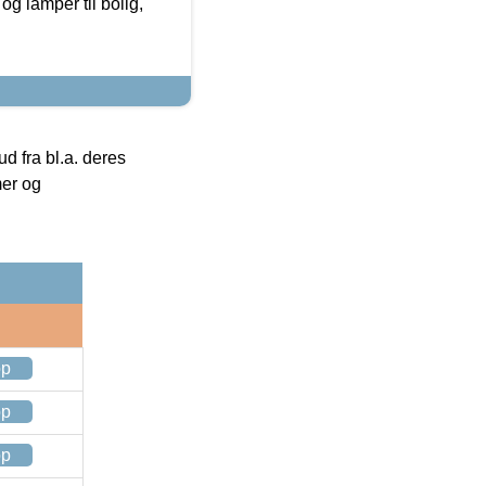
g lamper til bolig,
 fra bl.a. deres
mer og
op
op
op