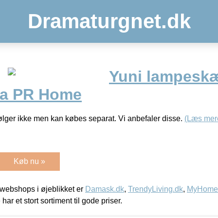
Dramaturgnet.dk
Yuni lampesk
ra PR Home
lger ikke men kan købes separat. Vi anbefaler disse.
(Læs mer
Køb nu »
webshops i øjeblikket er
Damask.dk
,
TrendyLiving.dk
,
MyHomeM
 har et stort sortiment til gode priser.