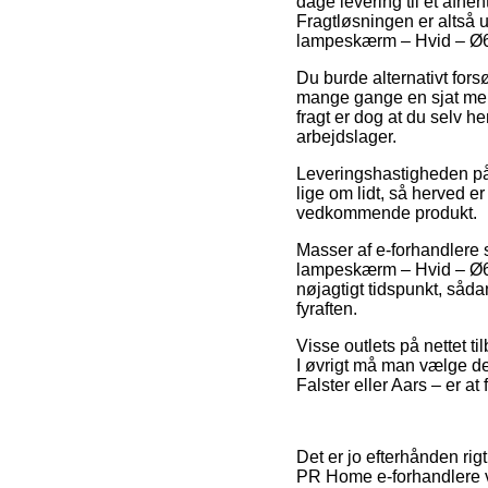
dage levering til et afhe
Fragtløsningen er altså u
lampeskærm – Hvid – Ø
Du burde alternativt fors
mange gange en sjat mere
fragt er dog at du selv 
arbejdslager.
Leveringshastigheden på 
lige om lidt, så herved e
vedkommende produkt.
Masser af e-forhandlere 
lampeskærm – Hvid – Ø60
nøjagtigt tidspunkt, sådan
fyraften.
Visse outlets på nettet ti
I øvrigt må man vælge de
Falster eller Aars – er at 
Det er jo efterhånden rig
PR Home e-forhandlere vær