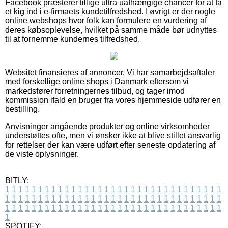
Facebook præsterer tillige ultra uafhængige chancer for at få
et kig ind i e-firmaets kundetilfredshed. I øvrigt er der nogle
online webshops hvor folk kan formulere en vurdering af
deres købsoplevelse, hvilket på samme måde bør udnyttes
til at fornemme kundernes tilfredshed.
Websitet finansieres af annoncer. Vi har samarbejdsaftaler
med forskellige online shops i Danmark eftersom vi
markedsfører forretningernes tilbud, og tager imod
kommission ifald en bruger fra vores hjemmeside udfører en
bestilling.
Anvisninger angående produkter og online virksomheder
understøttes ofte, men vi ønsker ikke at blive stillet ansvarlig
for rettelser der kan være udført efter seneste opdatering af
de viste oplysninger.
BITLY:
1
1
1
1
1
1
1
1
1
1
1
1
1
1
1
1
1
1
1
1
1
1
1
1
1
1
1
1
1
1
1
1
1
1
1
1
1
1
1
1
1
1
1
1
1
1
1
1
1
1
1
1
1
1
1
1
1
1
1
1
1
1
1
1
1
1
1
1
1
1
1
1
1
1
1
1
1
1
1
1
1
1
1
1
1
1
1
1
1
1
1
1
1
1
1
1
1
1
1
1
SPOTIFY: