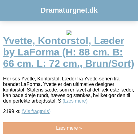
Dramaturgnet.dk
Yvette, Kontorstol, Læder
by LaForma (H: 88 cm. B:
66 cm. L: 72 cm., Brun/Sort)
Her ses Yvette, Kontorstol, Læder fra Yvette-serien fra
brandet LaForma. Yvette er den ultimative designer
kontorstol. Stolens sæde, som er lavet af det lækreste læder,
kan både dreje rundt, hæves og sænkes, hvilket gør den til
den perfekte arbejdsstol. S
(Læs mere)
2199
kr.
(Vis fragtpris)
Læs mere »