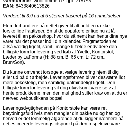
Varenummer:
woocommerce_gpf_218753
EAN:
8433840613826
Vurderet til
3.9
ud af 5 stjerner baseret på
16
anmeldelser
Flere forhandlere på nettet giver til alt held en række
forskellige fragttyper. En af de populære er lige nu at få
leveret til en pakkeshop, hvor du så nemt kan hente dine nye
varer når det passer ind i din kalender. Fragtmetoden er
altså vældig ligetil, samt i mange tilfælde endvidere den
billigste form for levering ved køb af Yvette, Kontorstol,
Læder by LaForma (H: 88 cm. B: 66 cm. L: 72 cm.,
Brun/Sort).
Du kunne omvendt forsøge at vælge levering hjem til dig
eller ud på dit arbejde. Leveringsformen bliver desværre lidt
mere bekostelig, men samtidig ualmindeligt ligetil. Den
billigste form for levering vil dog utvivlsomt være selv at
hente produkterne, men den mulighed stiller krav om at du er
nærved webbutikkens bopæl.
Leveringsdygtigheden på Kontorstole kan være ret
betydningsfuld hvis man mangler din pakke nu og her, og
herved er det temmelig afgørende at du kigger nærmere på
det estimerede leveringstidspunkt på den respektive vare.