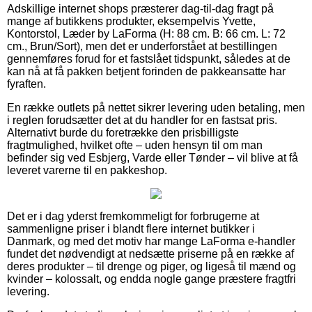
Adskillige internet shops præsterer dag-til-dag fragt på
mange af butikkens produkter, eksempelvis Yvette,
Kontorstol, Læder by LaForma (H: 88 cm. B: 66 cm. L: 72
cm., Brun/Sort), men det er underforstået at bestillingen
gennemføres forud for et fastslået tidspunkt, således at de
kan nå at få pakken betjent forinden de pakkeansatte har
fyraften.
En række outlets på nettet sikrer levering uden betaling, men
i reglen forudsætter det at du handler for en fastsat pris.
Alternativt burde du foretrække den prisbilligste
fragtmulighed, hvilket ofte – uden hensyn til om man
befinder sig ved Esbjerg, Varde eller Tønder – vil blive at få
leveret varerne til en pakkeshop.
Det er i dag yderst fremkommeligt for forbrugerne at
sammenligne priser i blandt flere internet butikker i
Danmark, og med det motiv har mange LaForma e-handler
fundet det nødvendigt at nedsætte priserne på en række af
deres produkter – til drenge og piger, og ligeså til mænd og
kvinder – kolossalt, og endda nogle gange præstere fragtfri
levering.