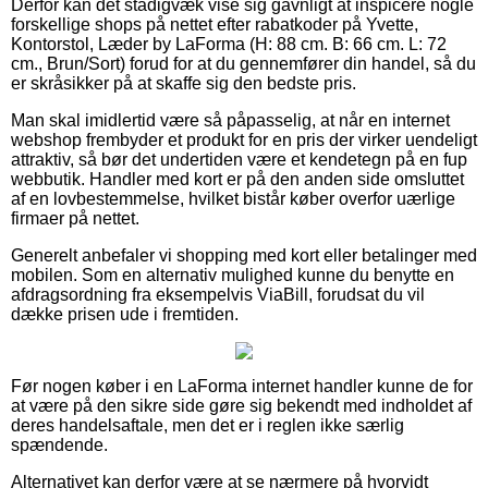
Derfor kan det stadigvæk vise sig gavnligt at inspicere nogle
forskellige shops på nettet efter rabatkoder på Yvette,
Kontorstol, Læder by LaForma (H: 88 cm. B: 66 cm. L: 72
cm., Brun/Sort) forud for at du gennemfører din handel, så du
er skråsikker på at skaffe sig den bedste pris.
Man skal imidlertid være så påpasselig, at når en internet
webshop frembyder et produkt for en pris der virker uendeligt
attraktiv, så bør det undertiden være et kendetegn på en fup
webbutik. Handler med kort er på den anden side omsluttet
af en lovbestemmelse, hvilket bistår køber overfor uærlige
firmaer på nettet.
Generelt anbefaler vi shopping med kort eller betalinger med
mobilen. Som en alternativ mulighed kunne du benytte en
afdragsordning fra eksempelvis ViaBill, forudsat du vil
dække prisen ude i fremtiden.
Før nogen køber i en LaForma internet handler kunne de for
at være på den sikre side gøre sig bekendt med indholdet af
deres handelsaftale, men det er i reglen ikke særlig
spændende.
Alternativet kan derfor være at se nærmere på hvorvidt