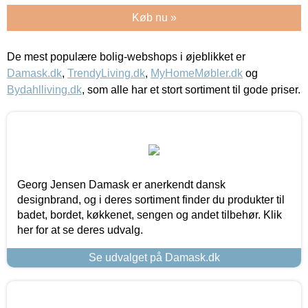
Køb nu »
De mest populære bolig-webshops i øjeblikket er
Damask.dk
,
TrendyLiving.dk
,
MyHomeMøbler.dk
og
Bydahlliving.dk
, som alle har et stort sortiment til gode priser.
Georg Jensen Damask er anerkendt dansk
designbrand, og i deres sortiment finder du produkter til
badet, bordet, køkkenet, sengen og andet tilbehør. Klik
her for at se deres udvalg.
Se udvalget på Damask.dk