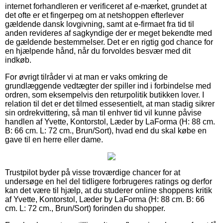
internet forhandleren er verificeret af e-mærket, grundet at
det ofte er et fingerpeg om at netshoppen efterlever
gældende dansk lovgivning, samt at e-firmaet fra tid til
anden revideres af sagkyndige der er meget bekendte med
de gældende bestemmelser. Det er en rigtig god chance for
en hjælpende hånd, når du forvoldes besvær med dit
indkøb.
For øvrigt tilråder vi at man er vaks omkring de
grundlæggende vedtægter der spiller ind i forbindelse med
ordren, som eksempelvis den returpolitik butikken lover. I
relation til det er det tilmed essesentielt, at man stadig sikrer
sin ordrekvittering, så man til enhver tid vil kunne påvise
handlen af Yvette, Kontorstol, Læder by LaForma (H: 88 cm.
B: 66 cm. L: 72 cm., Brun/Sort), hvad end du skal købe en
gave til en herre eller dame.
Trustpilot byder på visse troværdige chancer for at
undersøge en hel del tidligere forbrugeres ratings og derfor
kan det være til hjælp, at du studerer online shoppens kritik
af Yvette, Kontorstol, Læder by LaForma (H: 88 cm. B: 66
cm. L: 72 cm., Brun/Sort) forinden du shopper.