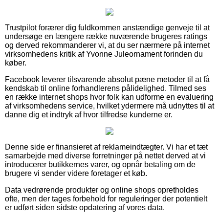
Trustpilot forærer dig fuldkommen anstændige genveje til at
undersøge en længere række nuværende brugeres ratings
og derved rekommanderer vi, at du ser nærmere på internet
virksomhedens kritik af Yvonne Juleornament forinden du
køber.
Facebook leverer tilsvarende absolut pæne metoder til at få
kendskab til online forhandlerens pålidelighed. Tilmed ses
en række internet shops hvor folk kan udforme en evaluering
af virksomhedens service, hvilket ydermere må udnyttes til at
danne dig et indtryk af hvor tilfredse kunderne er.
Denne side er finansieret af reklameindtægter. Vi har et tæt
samarbejde med diverse forretninger på nettet derved at vi
introducerer butikkernes varer, og opnår betaling om de
brugere vi sender videre foretager et køb.
Data vedrørende produkter og online shops opretholdes
ofte, men der tages forbehold for reguleringer der potentielt
er udført siden sidste opdatering af vores data.