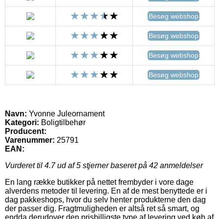
Besøg webshop
Besøg webshop
Besøg webshop
Besøg webshop
Navn:
Yvonne Juleornament
Kategori:
Boligtilbehør
Producent:
Varenummer:
25791
EAN:
Vurderet til
4.7
ud af 5 stjerner baseret på
42
anmeldelser
En lang række butikker på nettet frembyder i vore dage
alverdens metoder til levering. En af de mest benyttede er i
dag pakkeshops, hvor du selv henter produkterne den dag
der passer dig. Fragtmuligheden er altså ret så smart, og
endda derudover den prisbilligste type af levering ved køb af