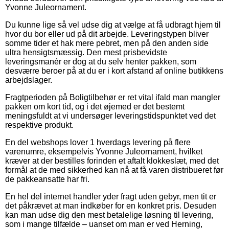
Yvonne Juleornament.
Du kunne lige så vel udse dig at vælge at få udbragt hjem til
hvor du bor eller ud på dit arbejde. Leveringstypen bliver
somme tider et hak mere pebret, men på den anden side
ultra hensigtsmæssig. Den mest prisbevidste
leveringsmanér er dog at du selv henter pakken, som
desværre beroer på at du er i kort afstand af online butikkens
arbejdslager.
Fragtperioden på Boligtilbehør er ret vital ifald man mangler
pakken om kort tid, og i det øjemed er det bestemt
meningsfuldt at vi undersøger leveringstidspunktet ved det
respektive produkt.
En del webshops lover 1 hverdags levering på flere
varenumre, eksempelvis Yvonne Juleornament, hvilket
kræver at der bestilles forinden et aftalt klokkeslæt, med det
formål at de med sikkerhed kan nå at få varen distribueret før
de pakkeansatte har fri.
En hel del internet handler yder fragt uden gebyr, men tit er
det påkrævet at man indkøber for en konkret pris. Desuden
kan man udse dig den mest betalelige løsning til levering,
som i mange tilfælde – uanset om man er ved Herning,