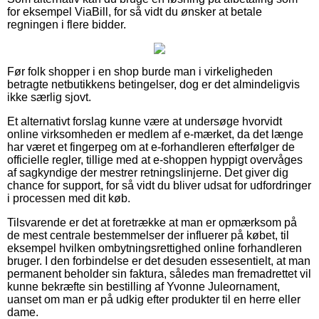
for eksempel ViaBill, for så vidt du ønsker at betale
regningen i flere bidder.
Før folk shopper i en shop burde man i virkeligheden
betragte netbutikkens betingelser, dog er det almindeligvis
ikke særlig sjovt.
Et alternativt forslag kunne være at undersøge hvorvidt
online virksomheden er medlem af e-mærket, da det længe
har været et fingerpeg om at e-forhandleren efterfølger de
officielle regler, tillige med at e-shoppen hyppigt overvåges
af sagkyndige der mestrer retningslinjerne. Det giver dig
chance for support, for så vidt du bliver udsat for udfordringer
i processen med dit køb.
Tilsvarende er det at foretrække at man er opmærksom på
de mest centrale bestemmelser der influerer på købet, til
eksempel hvilken ombytningsrettighed online forhandleren
bruger. I den forbindelse er det desuden essesentielt, at man
permanent beholder sin faktura, således man fremadrettet vil
kunne bekræfte sin bestilling af Yvonne Juleornament,
uanset om man er på udkig efter produkter til en herre eller
dame.