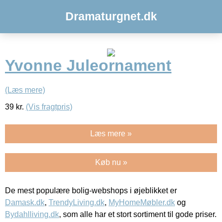
Dramaturgnet.dk
Yvonne Juleornament
(Læs mere)
39
kr.
(Vis fragtpris)
Læs mere »
Køb nu »
De mest populære bolig-webshops i øjeblikket er
Damask.dk
,
TrendyLiving.dk
,
MyHomeMøbler.dk
og
Bydahlliving.dk
, som alle har et stort sortiment til gode priser.