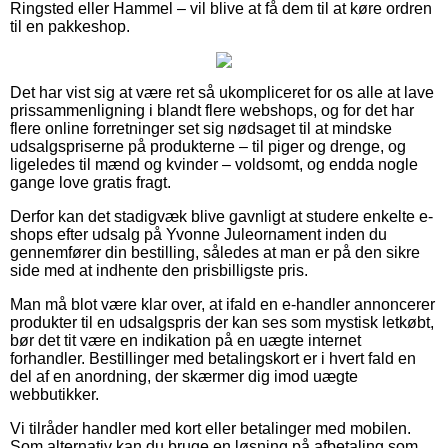
Ringsted eller Hammel – vil blive at få dem til at køre ordren
til en pakkeshop.
Det har vist sig at være ret så ukompliceret for os alle at lave
prissammenligning i blandt flere webshops, og for det har
flere online forretninger set sig nødsaget til at mindske
udsalgspriserne på produkterne – til piger og drenge, og
ligeledes til mænd og kvinder – voldsomt, og endda nogle
gange love gratis fragt.
Derfor kan det stadigvæk blive gavnligt at studere enkelte e-
shops efter udsalg på Yvonne Juleornament inden du
gennemfører din bestilling, således at man er på den sikre
side med at indhente den prisbilligste pris.
Man må blot være klar over, at ifald en e-handler annoncerer
produkter til en udsalgspris der kan ses som mystisk letkøbt,
bør det tit være en indikation på en uægte internet
forhandler. Bestillinger med betalingskort er i hvert fald en
del af en anordning, der skærmer dig imod uægte
webbutikker.
Vi tilråder handler med kort eller betalinger med mobilen.
Som alternativ kan du bruge en løsning på afbetaling som