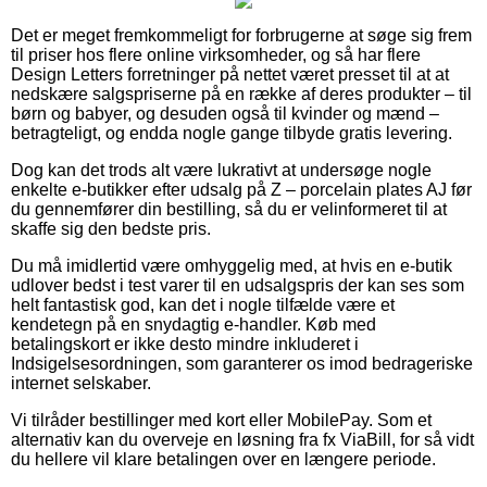
Det er meget fremkommeligt for forbrugerne at søge sig frem
til priser hos flere online virksomheder, og så har flere
Design Letters forretninger på nettet været presset til at at
nedskære salgspriserne på en række af deres produkter – til
børn og babyer, og desuden også til kvinder og mænd –
betragteligt, og endda nogle gange tilbyde gratis levering.
Dog kan det trods alt være lukrativt at undersøge nogle
enkelte e-butikker efter udsalg på Z – porcelain plates AJ før
du gennemfører din bestilling, så du er velinformeret til at
skaffe sig den bedste pris.
Du må imidlertid være omhyggelig med, at hvis en e-butik
udlover bedst i test varer til en udsalgspris der kan ses som
helt fantastisk god, kan det i nogle tilfælde være et
kendetegn på en snydagtig e-handler. Køb med
betalingskort er ikke desto mindre inkluderet i
Indsigelsesordningen, som garanterer os imod bedrageriske
internet selskaber.
Vi tilråder bestillinger med kort eller MobilePay. Som et
alternativ kan du overveje en løsning fra fx ViaBill, for så vidt
du hellere vil klare betalingen over en længere periode.