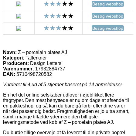
Besøg webshop
Besøg webshop
Besøg webshop
Navn:
Z – porcelain plates AJ
Kategori:
Tallerkner
Producent:
Design Letters
Varenummer:
17932884737
EAN:
5710498720582
Vurderet til
4
ud af 5 stjerner baseret på
14
anmeldelser
En hel del online selskaber udlover i øjeblikket flere
fragttyper. Den mest benyttede er nu om dage at afsende til
en pakkeshop, og så kan du bare gå forbi efter dine varer
når det passer dig bedst. Fragtmuligheden er jo ultra smart,
samt i mange tilfælde ydermere den billigste
leveringsmetode ved køb af Z – porcelain plates AJ.
Du burde tillige overveje at få leveret til din private bopæl