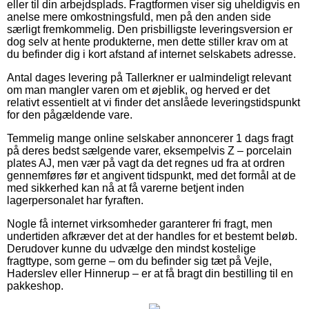
eller til din arbejdsplads. Fragtformen viser sig uheldigvis en
anelse mere omkostningsfuld, men på den anden side
særligt fremkommelig. Den prisbilligste leveringsversion er
dog selv at hente produkterne, men dette stiller krav om at
du befinder dig i kort afstand af internet selskabets adresse.
Antal dages levering på Tallerkner er ualmindeligt relevant
om man mangler varen om et øjeblik, og herved er det
relativt essentielt at vi finder det anslåede leveringstidspunkt
for den pågældende vare.
Temmelig mange online selskaber annoncerer 1 dags fragt
på deres bedst sælgende varer, eksempelvis Z – porcelain
plates AJ, men vær på vagt da det regnes ud fra at ordren
gennemføres før et angivent tidspunkt, med det formål at de
med sikkerhed kan nå at få varerne betjent inden
lagerpersonalet har fyraften.
Nogle få internet virksomheder garanterer fri fragt, men
undertiden afkræver det at der handles for et bestemt beløb.
Derudover kunne du udvælge den mindst kostelige
fragttype, som gerne – om du befinder sig tæt på Vejle,
Haderslev eller Hinnerup – er at få bragt din bestilling til en
pakkeshop.