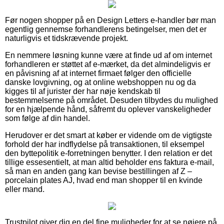
Før nogen shopper på en Design Letters e-handler bør man
egentlig gennemse forhandlerens betingelser, men det er
naturligvis et tidskrævende projekt.
En nemmere løsning kunne være at finde ud af om internet
forhandleren er støttet af e-mærket, da det almindeligvis er
en påvisning af at internet firmaet følger den officielle
danske lovgivning, og at online webshoppen nu og da
kigges til af jurister der har nøje kendskab til
bestemmelserne på området. Desuden tilbydes du mulighed
for en hjælpende hånd, såfremt du oplever vanskeligheder
som følge af din handel.
Herudover er det smart at køber er vidende om de vigtigste
forhold der har indflydelse på transaktionen, til eksempel
den byttepolitik e-forretningen benytter. I den relation er det
tillige essesentielt, at man altid beholder ens faktura e-mail,
så man en anden gang kan bevise bestillingen af Z –
porcelain plates AJ, hvad end man shopper til en kvinde
eller mand.
Trustpilot giver dig en del fine muligheder for at se nøjere på