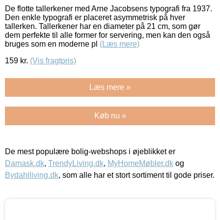
De flotte tallerkener med Arne Jacobsens typografi fra 1937.
Den enkle typografi er placeret asymmetrisk på hver
tallerken. Tallerkener har en diameter på 21 cm, som gør
dem perfekte til alle former for servering, men kan den også
bruges som en moderne pl
(Læs mere)
159
kr.
(Vis fragtpris)
Læs mere »
Køb nu »
De mest populære bolig-webshops i øjeblikket er
Damask.dk
,
TrendyLiving.dk
,
MyHomeMøbler.dk
og
Bydahlliving.dk
, som alle har et stort sortiment til gode priser.