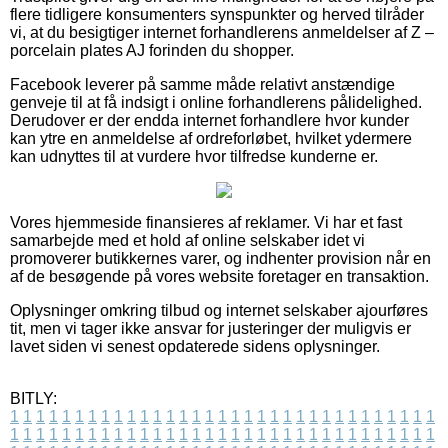
flere tidligere konsumenters synspunkter og herved tilråder
vi, at du besigtiger internet forhandlerens anmeldelser af Z –
porcelain plates AJ forinden du shopper.
Facebook leverer på samme måde relativt anstændige
genveje til at få indsigt i online forhandlerens pålidelighed.
Derudover er der endda internet forhandlere hvor kunder
kan ytre en anmeldelse af ordreforløbet, hvilket ydermere
kan udnyttes til at vurdere hvor tilfredse kunderne er.
Vores hjemmeside finansieres af reklamer. Vi har et fast
samarbejde med et hold af online selskaber idet vi
promoverer butikkernes varer, og indhenter provision når en
af de besøgende på vores website foretager en transaktion.
Oplysninger omkring tilbud og internet selskaber ajourføres
tit, men vi tager ikke ansvar for justeringer der muligvis er
lavet siden vi senest opdaterede sidens oplysninger.
BITLY:
1
1
1
1
1
1
1
1
1
1
1
1
1
1
1
1
1
1
1
1
1
1
1
1
1
1
1
1
1
1
1
1
1
1
1
1
1
1
1
1
1
1
1
1
1
1
1
1
1
1
1
1
1
1
1
1
1
1
1
1
1
1
1
1
1
1