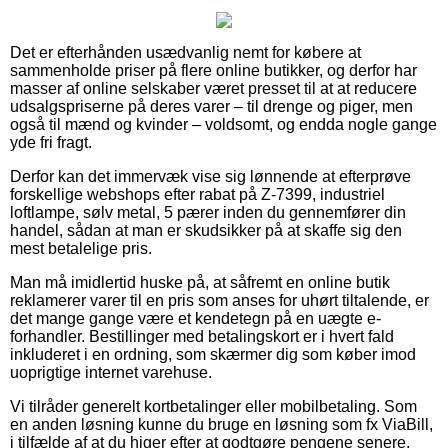
Det er efterhånden usædvanlig nemt for købere at
sammenholde priser på flere online butikker, og derfor har
masser af online selskaber været presset til at at reducere
udsalgspriserne på deres varer – til drenge og piger, men
også til mænd og kvinder – voldsomt, og endda nogle gange
yde fri fragt.
Derfor kan det immervæk vise sig lønnende at efterprøve
forskellige webshops efter rabat på Z-7399, industriel
loftlampe, sølv metal, 5 pærer inden du gennemfører din
handel, sådan at man er skudsikker på at skaffe sig den
mest betalelige pris.
Man må imidlertid huske på, at såfremt en online butik
reklamerer varer til en pris som anses for uhørt tiltalende, er
det mange gange være et kendetegn på en uægte e-
forhandler. Bestillinger med betalingskort er i hvert fald
inkluderet i en ordning, som skærmer dig som køber imod
uoprigtige internet varehuse.
Vi tilråder generelt kortbetalinger eller mobilbetaling. Som
en anden løsning kunne du bruge en løsning som fx ViaBill,
i tilfælde af at du higer efter at godtgøre pengene senere.