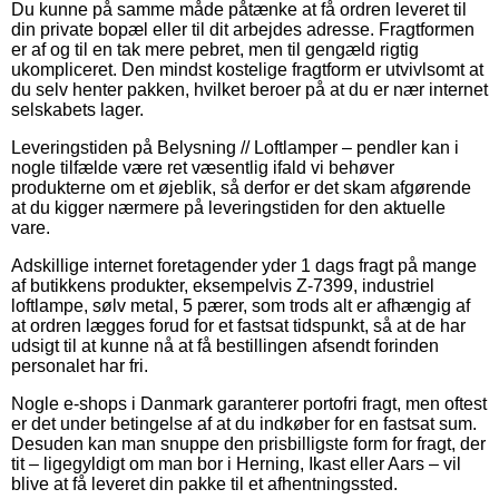
Du kunne på samme måde påtænke at få ordren leveret til
din private bopæl eller til dit arbejdes adresse. Fragtformen
er af og til en tak mere pebret, men til gengæld rigtig
ukompliceret. Den mindst kostelige fragtform er utvivlsomt at
du selv henter pakken, hvilket beroer på at du er nær internet
selskabets lager.
Leveringstiden på Belysning // Loftlamper – pendler kan i
nogle tilfælde være ret væsentlig ifald vi behøver
produkterne om et øjeblik, så derfor er det skam afgørende
at du kigger nærmere på leveringstiden for den aktuelle
vare.
Adskillige internet foretagender yder 1 dags fragt på mange
af butikkens produkter, eksempelvis Z-7399, industriel
loftlampe, sølv metal, 5 pærer, som trods alt er afhængig af
at ordren lægges forud for et fastsat tidspunkt, så at de har
udsigt til at kunne nå at få bestillingen afsendt forinden
personalet har fri.
Nogle e-shops i Danmark garanterer portofri fragt, men oftest
er det under betingelse af at du indkøber for en fastsat sum.
Desuden kan man snuppe den prisbilligste form for fragt, der
tit – ligegyldigt om man bor i Herning, Ikast eller Aars – vil
blive at få leveret din pakke til et afhentningssted.