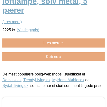
loftlampe, sølv metal, 5
pærer
(Læs mere)
2225
kr.
(Vis fragtpris)
Læs mere »
Køb nu »
De mest populære bolig-webshops i øjeblikket er
Damask.dk
,
TrendyLiving.dk
,
MyHomeMøbler.dk
og
Bydahlliving.dk
, som alle har et stort sortiment til gode priser.