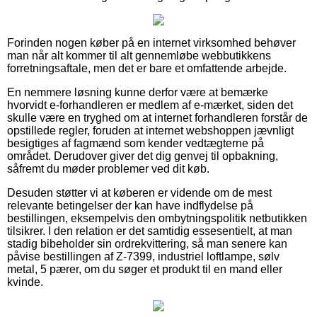
Forinden nogen køber på en internet virksomhed behøver
man når alt kommer til alt gennemløbe webbutikkens
forretningsaftale, men det er bare et omfattende arbejde.
En nemmere løsning kunne derfor være at bemærke
hvorvidt e-forhandleren er medlem af e-mærket, siden det
skulle være en tryghed om at internet forhandleren forstår de
opstillede regler, foruden at internet webshoppen jævnligt
besigtiges af fagmænd som kender vedtægterne på
området. Derudover giver det dig genvej til opbakning,
såfremt du møder problemer ved dit køb.
Desuden støtter vi at køberen er vidende om de mest
relevante betingelser der kan have indflydelse på
bestillingen, eksempelvis den ombytningspolitik netbutikken
tilsikrer. I den relation er det samtidig essesentielt, at man
stadig bibeholder sin ordrekvittering, så man senere kan
påvise bestillingen af Z-7399, industriel loftlampe, sølv
metal, 5 pærer, om du søger et produkt til en mand eller
kvinde.