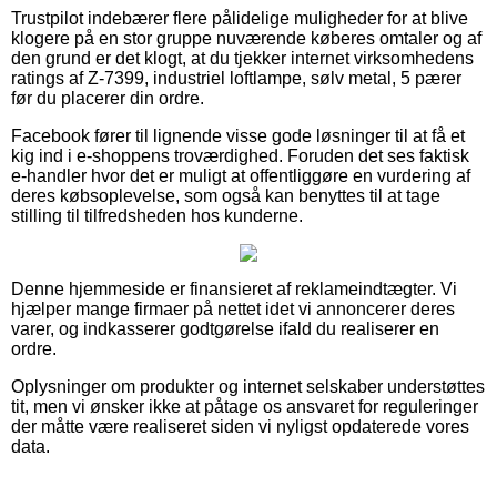
Trustpilot indebærer flere pålidelige muligheder for at blive
klogere på en stor gruppe nuværende køberes omtaler og af
den grund er det klogt, at du tjekker internet virksomhedens
ratings af Z-7399, industriel loftlampe, sølv metal, 5 pærer
før du placerer din ordre.
Facebook fører til lignende visse gode løsninger til at få et
kig ind i e-shoppens troværdighed. Foruden det ses faktisk
e-handler hvor det er muligt at offentliggøre en vurdering af
deres købsoplevelse, som også kan benyttes til at tage
stilling til tilfredsheden hos kunderne.
Denne hjemmeside er finansieret af reklameindtægter. Vi
hjælper mange firmaer på nettet idet vi annoncerer deres
varer, og indkasserer godtgørelse ifald du realiserer en
ordre.
Oplysninger om produkter og internet selskaber understøttes
tit, men vi ønsker ikke at påtage os ansvaret for reguleringer
der måtte være realiseret siden vi nyligst opdaterede vores
data.