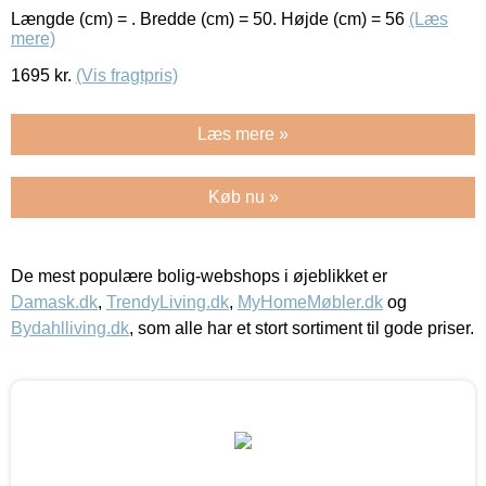
Længde (cm) = . Bredde (cm) = 50. Højde (cm) = 56
(Læs
mere)
1695
kr.
(Vis fragtpris)
Læs mere »
Køb nu »
De mest populære bolig-webshops i øjeblikket er
Damask.dk
,
TrendyLiving.dk
,
MyHomeMøbler.dk
og
Bydahlliving.dk
, som alle har et stort sortiment til gode priser.