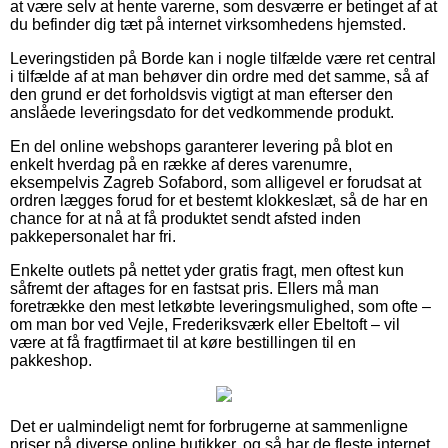
at være selv at hente varerne, som desværre er betinget af at
du befinder dig tæt på internet virksomhedens hjemsted.
Leveringstiden på Borde kan i nogle tilfælde være ret central
i tilfælde af at man behøver din ordre med det samme, så af
den grund er det forholdsvis vigtigt at man efterser den
anslåede leveringsdato for det vedkommende produkt.
En del online webshops garanterer levering på blot en
enkelt hverdag på en række af deres varenumre,
eksempelvis Zagreb Sofabord, som alligevel er forudsat at
ordren lægges forud for et bestemt klokkeslæt, så de har en
chance for at nå at få produktet sendt afsted inden
pakkepersonalet har fri.
Enkelte outlets på nettet yder gratis fragt, men oftest kun
såfremt der aftages for en fastsat pris. Ellers må man
foretrække den mest letkøbte leveringsmulighed, som ofte –
om man bor ved Vejle, Frederiksværk eller Ebeltoft – vil
være at få fragtfirmaet til at køre bestillingen til en
pakkeshop.
Det er ualmindeligt nemt for forbrugerne at sammenligne
priser på diverse online butikker, og så har de fleste internet