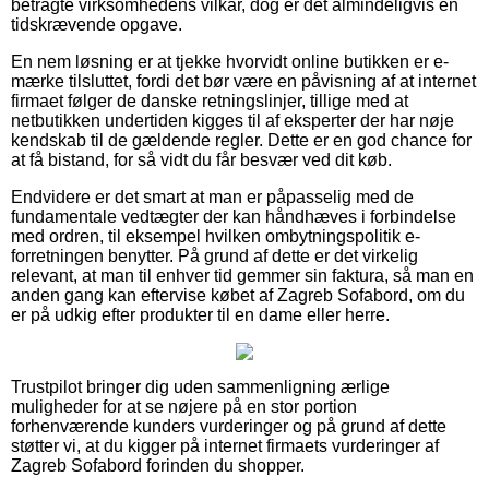
betragte virksomhedens vilkår, dog er det almindeligvis en
tidskrævende opgave.
En nem løsning er at tjekke hvorvidt online butikken er e-
mærke tilsluttet, fordi det bør være en påvisning af at internet
firmaet følger de danske retningslinjer, tillige med at
netbutikken undertiden kigges til af eksperter der har nøje
kendskab til de gældende regler. Dette er en god chance for
at få bistand, for så vidt du får besvær ved dit køb.
Endvidere er det smart at man er påpasselig med de
fundamentale vedtægter der kan håndhæves i forbindelse
med ordren, til eksempel hvilken ombytningspolitik e-
forretningen benytter. På grund af dette er det virkelig
relevant, at man til enhver tid gemmer sin faktura, så man en
anden gang kan eftervise købet af Zagreb Sofabord, om du
er på udkig efter produkter til en dame eller herre.
Trustpilot bringer dig uden sammenligning ærlige
muligheder for at se nøjere på en stor portion
forhenværende kunders vurderinger og på grund af dette
støtter vi, at du kigger på internet firmaets vurderinger af
Zagreb Sofabord forinden du shopper.