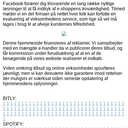
Facebook forærer dig tilsvarende en lang række nyttige
løsninger til at få indtryk af e-shoppens troværdighed. Tilmed
møder vi en del firmaer på nettet hvor folk kan forfatte en
evaluering af virksomhedens service, som lige så vel må
tages i brug til at afveje kundernes tilfredshed.
Denne hjemmeside finansieres af reklamer. Vi samarbejder
med en mængde e-handler da vi publicerer deres tilbud, og
får kommission under forudsætning af at en af de
besøgende på vores website realiserer et indkøb.
Viden omkring tilbud og online virksomheder ajourføres
jævnligt, men vi kan desværre ikke garantere imod rettelser
der muligvis er iværksat siden seneste opdatering af
hjemmesidens oplysninger.
BITLY:
1
1
1
1
1
1
1
1
1
1
1
1
1
1
1
1
1
1
1
1
1
1
1
1
1
1
1
1
1
1
1
1
1
1
1
1
1
1
1
1
1
1
1
1
1
1
1
1
1
1
1
1
1
1
1
1
1
1
1
1
1
1
1
1
1
1
1
1
1
1
1
1
1
1
1
1
1
1
1
1
1
1
1
1
1
1
1
1
1
1
1
1
1
1
1
1
1
1
1
1
SPOTIFY: