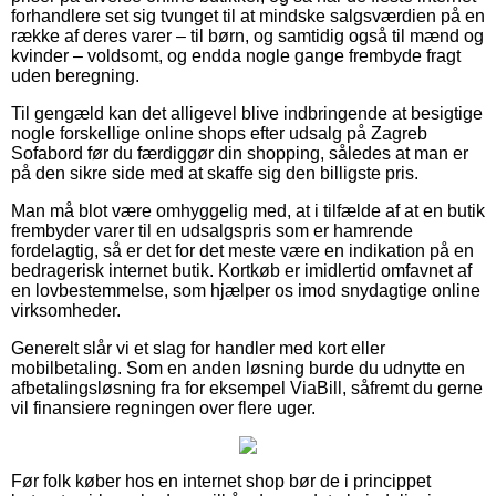
forhandlere set sig tvunget til at mindske salgsværdien på en
række af deres varer – til børn, og samtidig også til mænd og
kvinder – voldsomt, og endda nogle gange frembyde fragt
uden beregning.
Til gengæld kan det alligevel blive indbringende at besigtige
nogle forskellige online shops efter udsalg på Zagreb
Sofabord før du færdiggør din shopping, således at man er
på den sikre side med at skaffe sig den billigste pris.
Man må blot være omhyggelig med, at i tilfælde af at en butik
frembyder varer til en udsalgspris som er hamrende
fordelagtig, så er det for det meste være en indikation på en
bedragerisk internet butik. Kortkøb er imidlertid omfavnet af
en lovbestemmelse, som hjælper os imod snydagtige online
virksomheder.
Generelt slår vi et slag for handler med kort eller
mobilbetaling. Som en anden løsning burde du udnytte en
afbetalingsløsning fra for eksempel ViaBill, såfremt du gerne
vil finansiere regningen over flere uger.
Før folk køber hos en internet shop bør de i princippet