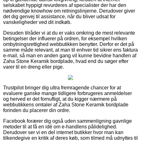
selskabet hyppigt revurderes af specialister der har den
nødvendige knowhow om retningslinjerne. Derudover giver
det dig genvej til assistance, når du bliver udsat for
vanskeligheder ved dit indkøb.
Desuden tilråder vi at du er vaks omkring de mest relevante
betingelser der influerer på ordren, for eksempel hvilken
ombytningsrettighed webbutikken benytter. Derfor er det på
samme måde relevant, at man til enhver tid sikrer ens faktura
e-mail, så man en anden gang vil kunne bevidne handlen af
Zaha Stone Keramik bordplade, hvad end du søger efter
varer til en dreng eller pige.
Trustpilot bringer dig ultra fremragende chancer for at
evaluere ganske mange tidligere forbrugeres anmeldelser
og herved er det fornuftigt, at du kigger nærmere på
webbutikkens omtaler af Zaha Stone Keramik bordplade
forinden du placerer din ordre.
Facebook forærer dig også uden sammenligning gavnlige
metoder til at få en idé om e-handlens pålidelighed.
Derudover ser vi en del internet butikker hvor man kan
tilkendegive en kritik af deres køb, som tilmed må udnyttes til