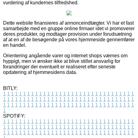
vurdering af kundernes tilfredshed.
Dette website finansieres af annonceindtægter. Vi har et fast
samarbejde med en gruppe online firmaer idet vi promoverer
deres produkter, og modtager provision under forudsætning
af at en af de besøgende på vores hjemmeside gennemfører
en handel.
Orientering angående varer og internet shops værnes om
hyppigt, men vi ønsker ikke at blive stillet ansvarlig for
forandringer der eventuelt er realiseret efter seneste
opdatering af hjemmesidens data.
BITLY:
1
1
1
1
1
1
1
1
1
1
1
1
1
1
1
1
1
1
1
1
1
1
1
1
1
1
1
1
1
1
1
1
1
1
1
1
1
1
1
1
1
1
1
1
1
1
1
1
1
1
1
1
1
1
1
1
1
1
1
1
1
1
1
1
1
1
1
1
1
1
1
1
1
1
1
1
1
1
1
1
1
1
1
1
1
1
1
1
1
1
1
1
1
1
1
1
1
1
1
1
SPOTIFY:
1
1
1
1
1
1
1
1
1
1
1
1
1
1
1
1
1
1
1
1
1
1
1
1
1
1
1
1
1
1
1
1
1
1
1
1
1
1
1
1
1
1
1
1
1
1
1
1
1
1
1
1
1
1
1
1
1
1
1
1
1
1
1
1
1
1
1
1
1
1
1
1
1
1
1
1
1
1
1
1
1
1
1
1
1
1
1
1
1
1
1
1
1
1
1
1
1
1
1