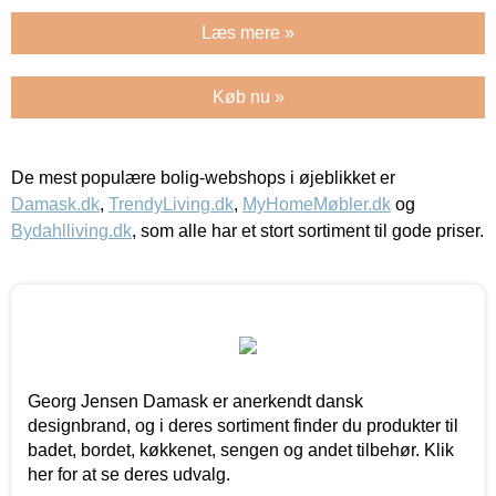
Læs mere »
Køb nu »
De mest populære bolig-webshops i øjeblikket er
Damask.dk
,
TrendyLiving.dk
,
MyHomeMøbler.dk
og
Bydahlliving.dk
, som alle har et stort sortiment til gode priser.
Georg Jensen Damask er anerkendt dansk
designbrand, og i deres sortiment finder du produkter til
badet, bordet, køkkenet, sengen og andet tilbehør. Klik
her for at se deres udvalg.