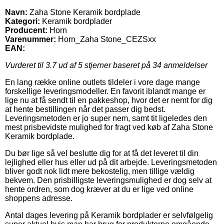
Navn:
Zaha Stone Keramik bordplade
Kategori:
Keramik bordplader
Producent:
Horn
Varenummer:
Horn_Zaha Stone_CEZSxx
EAN:
Vurderet til
3.7
ud af 5 stjerner baseret på
34
anmeldelser
En lang række online outlets tildeler i vore dage mange
forskellige leveringsmodeller. En favorit iblandt mange er
lige nu at få sendt til en pakkeshop, hvor det er nemt for dig
at hente bestillingen når det passer dig bedst.
Leveringsmetoden er jo super nem, samt tit ligeledes den
mest prisbevidste mulighed for fragt ved køb af Zaha Stone
Keramik bordplade.
Du bør lige så vel beslutte dig for at få det leveret til din
lejlighed eller hus eller ud på dit arbejde. Leveringsmetoden
bliver godt nok lidt mere bekostelig, men tillige vældig
bekvem. Den prisbilligste leveringsmulighed er dog selv at
hente ordren, som dog kræver at du er lige ved online
shoppens adresse.
Antal dages levering på Keramik bordplader er selvfølgelig