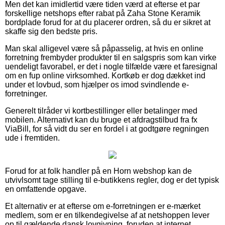
Men det kan imidlertid være tiden værd at efterse et par
forskellige netshops efter rabat på Zaha Stone Keramik
bordplade forud for at du placerer ordren, så du er sikret at
skaffe sig den bedste pris.
Man skal alligevel være så påpasselig, at hvis en online
forretning frembyder produkter til en salgspris som kan virke
uendeligt favorabel, er det i nogle tilfælde være et faresignal
om en fup online virksomhed. Kortkøb er dog dækket ind
under et lovbud, som hjælper os imod svindlende e-
forretninger.
Generelt tilråder vi kortbestillinger eller betalinger med
mobilen. Alternativt kan du bruge et afdragstilbud fra fx
ViaBill, for så vidt du ser en fordel i at godtgøre regningen
ude i fremtiden.
Forud for at folk handler på en Horn webshop kan de
utvivlsomt tage stilling til e-butikkens regler, dog er det typisk
en omfattende opgave.
Et alternativ er at efterse om e-forretningen er e-mærket
medlem, som er en tilkendegivelse af at netshoppen lever
op til gældende dansk lovgivning, foruden at internet