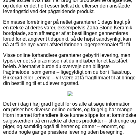
super aktuel hvis man har brug for produkterne omgående,
og derfor er det helt essentielt at du efterser den anslåede
leveringstid ved det pågældende produkt.
En masse forretninger på nettet garanterer 1 dags fragt på
en række af deres varer, eksempelvis Zaha Stone Keramik
bordplade, som afhænger af at bestillingen gennemføres
forud for et angivent tidspunkt, så de højst sandsynligt kan
nå at få de nye varer afsted forinden lagerpersonalet får fri.
Visse online forhandlere garanterer gebyrfri levering, men
typisk er det så præmissen at du indkøber for et fastslået
beløb. Alternativt burde du overveje den billigste
fragtmetode, som gerne – ligegyldigt om du bor i Taastrup,
Birkerød eller Lemvig – vil være at få fragtfirmaet til at bringe
din bestilling til et udleveringssted.
Det er i dag i høj grad ligetil for os alle at søge information
om priser hos diverse online outlets, og følgelig har mange
Horn internet forhandlere ikke kunne slippe for at formindske
salgsværdien på en række af deres produkter – til drenge og
piger, og samtidig også til herrer og damer – enormt, og
endda nogle gange præstere levering uden beregning.