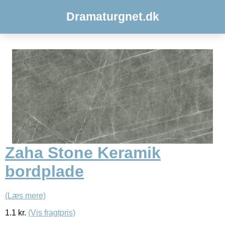
Dramaturgnet.dk
Zaha Stone Keramik
bordplade
(Læs mere)
1.1
kr.
(Vis fragtpris)