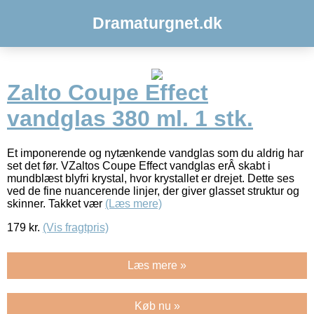
Dramaturgnet.dk
Zalto Coupe Effect
vandglas 380 ml. 1 stk.
Et imponerende og nytænkende vandglas som du aldrig har
set det før. VZaltos Coupe Effect vandglas erÂ skabt i
mundblæst blyfri krystal, hvor krystallet er drejet. Dette ses
ved de fine nuancerende linjer, der giver glasset struktur og
skinner. Takket vær
(Læs mere)
179
kr.
(Vis fragtpris)
Læs mere »
Køb nu »