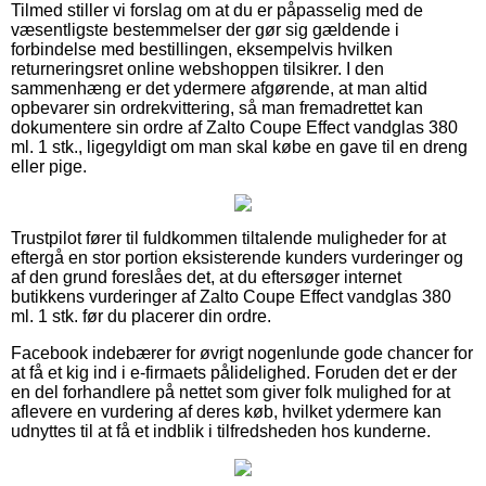
Tilmed stiller vi forslag om at du er påpasselig med de
væsentligste bestemmelser der gør sig gældende i
forbindelse med bestillingen, eksempelvis hvilken
returneringsret online webshoppen tilsikrer. I den
sammenhæng er det ydermere afgørende, at man altid
opbevarer sin ordrekvittering, så man fremadrettet kan
dokumentere sin ordre af Zalto Coupe Effect vandglas 380
ml. 1 stk., ligegyldigt om man skal købe en gave til en dreng
eller pige.
Trustpilot fører til fuldkommen tiltalende muligheder for at
eftergå en stor portion eksisterende kunders vurderinger og
af den grund foreslåes det, at du eftersøger internet
butikkens vurderinger af Zalto Coupe Effect vandglas 380
ml. 1 stk. før du placerer din ordre.
Facebook indebærer for øvrigt nogenlunde gode chancer for
at få et kig ind i e-firmaets pålidelighed. Foruden det er der
en del forhandlere på nettet som giver folk mulighed for at
aflevere en vurdering af deres køb, hvilket ydermere kan
udnyttes til at få et indblik i tilfredsheden hos kunderne.