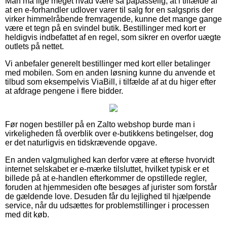
Man må lige meget hvad være så påpasselig, at i tilfælde af
at en e-forhandler udlover varer til salg for en salgspris der
virker himmelråbende fremragende, kunne det mange gange
være et tegn på en svindel butik. Bestillinger med kort er
heldigvis indbefattet af en regel, som sikrer en overfor uægte
outlets på nettet.
Vi anbefaler generelt bestillinger med kort eller betalinger
med mobilen. Som en anden løsning kunne du anvende et
tilbud som eksempelvis ViaBill, i tilfælde af at du higer efter
at afdrage pengene i flere bidder.
Før nogen bestiller på en Zalto webshop burde man i
virkeligheden få overblik over e-butikkens betingelser, dog
er det naturligvis en tidskrævende opgave.
En anden valgmulighed kan derfor være at efterse hvorvidt
internet selskabet er e-mærke tilsluttet, hvilket typisk er et
billede på at e-handlen efterkommer de opstillede regler,
foruden at hjemmesiden ofte besøges af jurister som forstår
de gældende love. Desuden får du lejlighed til hjælpende
service, når du udsættes for problemstillinger i processen
med dit køb.