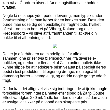
kan nå at få ordren afsendt før de logistikansatte holder
fyraften.
Nogle få netshops yder portofri levering, men typisk under
forudsætning af at man køber for en konkret sum. Desuden
burde man udse dig den prisbilligste fragtmetode, hvilket
oftest – om man bor tæt på Viborg, Kalundborg eller
Fredensborg – vil blive at få fragtmanden til at køre din
pakke til et afhentningssted.
Det er jo efterhånden ualmindeligt let for alle at
sammenligne priser (via fx PriceRunner) fra diverse e-
butikker, og derfor har flertallet af Zalto online outlets ikke
kunne slippe for at nedskære prisniveauet på specielt deres
bedst i test produkter – til piger og drenge, men også til
damer og herrer – betragteligt, og endda nogle gange yde fri
fragt.
Derfor kan det alligevel vise sig indbringende at tjekke nogle
forskellige forretninger på nettet efter tilbud på Zalto Coupe
Effect vandglas 380 ml. 1 stk. forinden du køber, sådan at du
er usvigeligt sikker på at opnå den skarpeste pris.