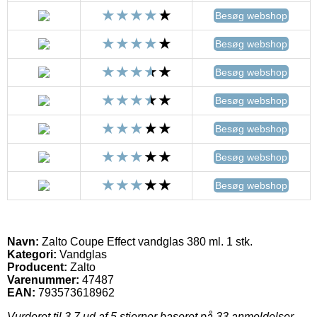
Besøg webshop
Besøg webshop
Besøg webshop
Besøg webshop
Besøg webshop
Besøg webshop
Besøg webshop
Navn:
Zalto Coupe Effect vandglas 380 ml. 1 stk.
Kategori:
Vandglas
Producent:
Zalto
Varenummer:
47487
EAN:
793573618962
Vurderet til
3.7
ud af 5 stjerner baseret på
33
anmeldelser