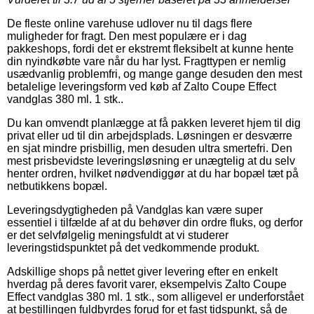
De fleste online varehuse udlover nu til dags flere
muligheder for fragt. Den mest populære er i dag
pakkeshops, fordi det er ekstremt fleksibelt at kunne hente
din nyindkøbte vare når du har lyst. Fragttypen er nemlig
usædvanlig problemfri, og mange gange desuden den mest
betalelige leveringsform ved køb af Zalto Coupe Effect
vandglas 380 ml. 1 stk..
Du kan omvendt planlægge at få pakken leveret hjem til dig
privat eller ud til din arbejdsplads. Løsningen er desværre
en sjat mindre prisbillig, men desuden ultra smertefri. Den
mest prisbevidste leveringsløsning er unægtelig at du selv
henter ordren, hvilket nødvendiggør at du har bopæl tæt på
netbutikkens bopæl.
Leveringsdygtigheden på Vandglas kan være super
essentiel i tilfælde af at du behøver din ordre fluks, og derfor
er det selvfølgelig meningsfuldt at vi studerer
leveringstidspunktet på det vedkommende produkt.
Adskillige shops på nettet giver levering efter en enkelt
hverdag på deres favorit varer, eksempelvis Zalto Coupe
Effect vandglas 380 ml. 1 stk., som alligevel er underforstået
at bestillingen fuldbyrdes forud for et fast tidspunkt, så de