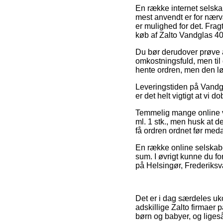
En række internet selska
mest anvendt er for nærv
er mulighed for det. Fra
køb af Zalto Vandglas 400
Du bør derudover prøve at
omkostningsfuld, men til
hente ordren, men den l
Leveringstiden på Vandgla
er det helt vigtigt at vi
Temmelig mange online va
ml. 1 stk., men husk at de
få ordren ordnet før meda
En række online selskaber
sum. I øvrigt kunne du f
på Helsingør, Frederiksvær
Det er i dag særdeles uko
adskillige Zalto firmaer 
børn og babyer, og liges