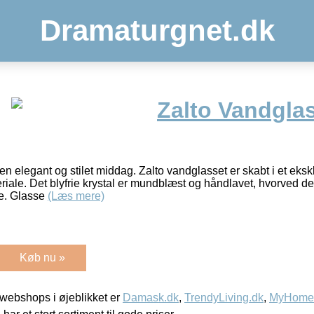
Dramaturgnet.dk
Zalto Vandglas
 en elegant og stilet middag. Zalto vandglasset er skabt i et ek
materiale. Det blyfrie krystal er mundblæst og håndlavet, hvorved 
ne. Glasse
(Læs mere)
Køb nu »
webshops i øjeblikket er
Damask.dk
,
TrendyLiving.dk
,
MyHomeM