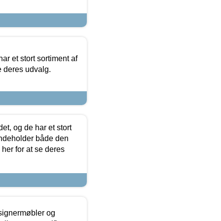
ar et stort sortiment af
e deres udvalg.
t, og de har et stort
 indeholder både den
 her for at se deres
esignermøbler og