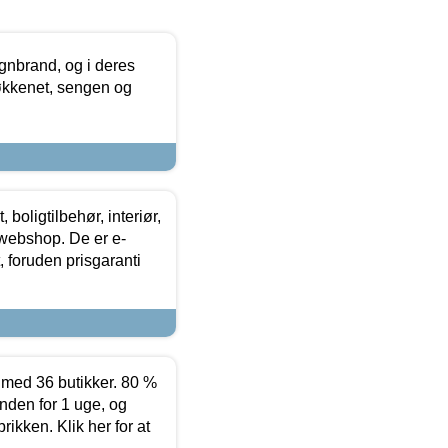
nbrand, og i deres
køkkenet, sengen og
boligtilbehør, interiør,
 webshop. De er e-
 foruden prisgaranti
ed 36 butikker. 80 %
nden for 1 uge, og
ikken. Klik her for at