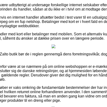
 være udbytterigt at undersøge forskellige internet selskaber eft
orinden du handler, sådan at du ikke er i tvivl om at modtage den
vis en internet handler afsætter bedst i test varer til en udsalgs
erpeg om en fup netshop. Betalinger med kort er i hvert fald en de
nydagtige webbutikker.
ndler med kort eller betalinger med mobilen. Som et alternativ k
ll, såfremt du ønsker at dække prisen over en længere periode.
lto butik bør de i reglen gennemgå dens forretningsvilkår, dog 
derfor være at se nærmere på om online webshoppen er e-mærke
tilslutter sig de danske retningslinjer, og at hjemmesiden løben
de gældende regler. Derudover giver det dig mulighed for en hånd
køb.
t køber er vaks omkring de fundamentale bestemmelser der har in
pel hvilken returret online forhandleren anvender. I den sammen
er tid bevarer ens faktura, så man en anden gang kan vidne om or
ger produkter til en dreng eller pige.