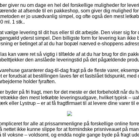
ber giver nu om dage en hel del forskellige muligheder for lever
ærende at afsende til en pakkeshop, som giver dig mulighed for 
gtmetoden er jo usædvanlig simpel, og ofte også den mest letkøbt
 ml. 1 stk..
 vælge levering til dit hus eller til dit arbejde. Den viser sig f
 gengæld yderst simpel. Den billigste form for levering kan ikke
øsning er betinget af at du har bopæl nærved e-shoppens adres
s kan være ret så vigtig i tilfælde af at du har brug for din pakk
 dobbelttjekker den anslåede leveringstid på det pågældende produ
rehuse garanterer dag-til-dag fragt på de fleste varer, eksemp
t er forudsat at bestillingen laves før et fastslået tidspunkt, med
rbejderne holder fyraften.
 byder på fri fragt, men for det meste er det forbeholdt når du 
oretrække den mest letkøbte leveringsudgave, hvilket typisk – 
k eller Lystrup – er at få fragtfirmaet til at levere dine varer ti
mpliceret for alle at prissammenligne på forskellige online forre
på nettet ikke kunne slippe for at formindske prisniveauet på mang
å til voksne – voldsomt, og endda nogle gange byde på fragt ud