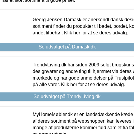
 har et stort sortiment til gode priser.
Georg Jensen Damask er anerkendt dansk desig
sortiment finder du produkter til badet, bordet, 
andet tilbehør. Klik her for at se deres udvalg.
Se udvalget på Damask.dk
TrendyLiving.dk har siden 2009 solgt brugskunst, 
designvarer og andre ting til hjemmet via deres
mærkede og har gode anmeldelser på Trustpilot,
på alle varer. Klik her for at se deres udvalg.
Se udvalget på TrendyLiving.dk
MyHomeMøbler.dk er en landsdækkende kæde m
af deres sortiment på webshoppen kan leveres i
mange af produkterne kommer fuld samlet fra fabr