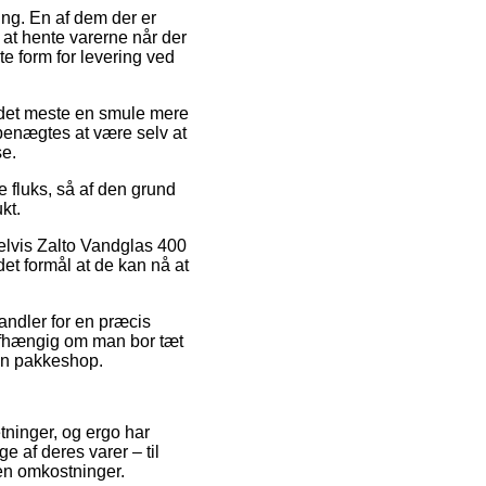
ing. En af dem der er
at hente varerne når der
e form for levering ved
or det meste en smule mere
 benægtes at være selv at
se.
e fluks, så af den grund
kt.
elvis Zalto Vandglas 400
 det formål at de kan nå at
handler for en præcis
uafhængig om man bor tæt
l en pakkeshop.
tninger, og ergo har
e af deres varer – til
en omkostninger.