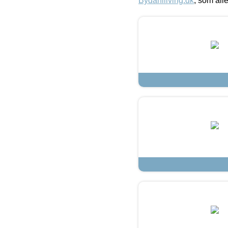
Bydahlliving.dk
, som alle