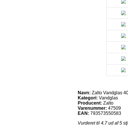
Navn:
Zalto Vandglas 400
Kategori:
Vandglas
Producent:
Zalto
Varenummer:
47509
EAN:
793573550583
Vurderet til
4.7
ud af 5 st