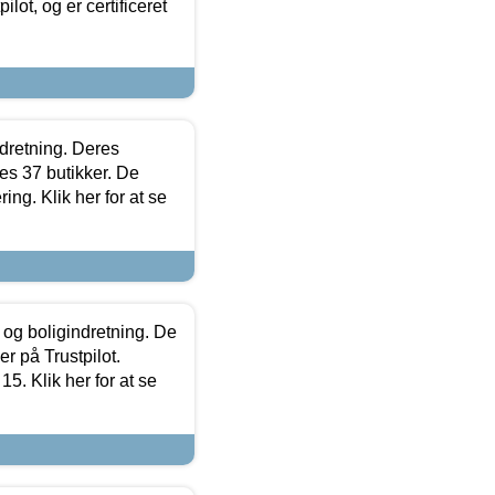
lot, og er certificeret
ndretning. Deres
s 37 butikker. De
ing. Klik her for at se
 og boligindretning. De
r på Trustpilot.
5. Klik her for at se