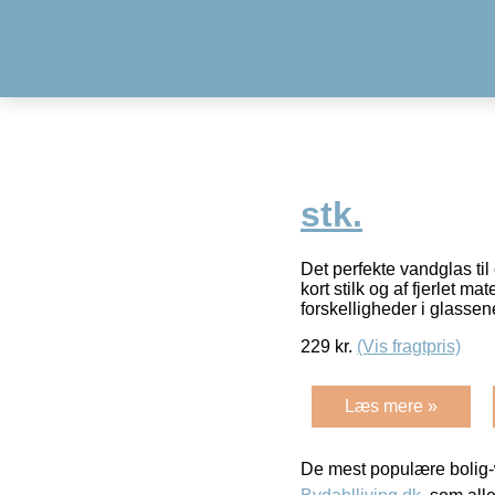
stk.
Det perfekte vandglas til
kort stilk og af fjerlet 
forskelligheder i glasse
229
kr.
(Vis fragtpris)
Læs mere »
De mest populære bolig-