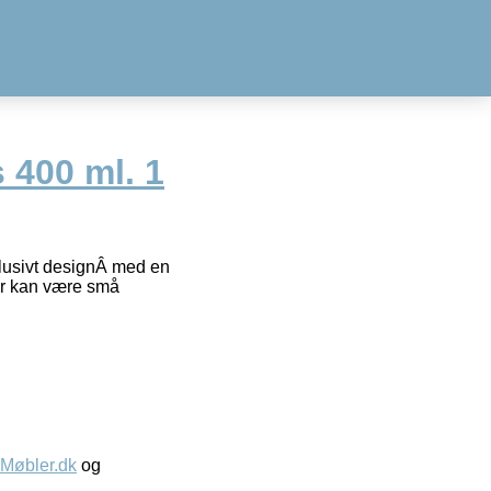
 400 ml. 1
sklusivt designÂ med en
der kan være små
øbler.dk
og