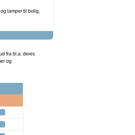
g lamper til bolig,
 fra bl.a. deres
mer og