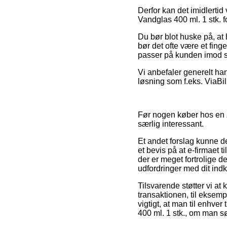
Derfor kan det imidlertid
Vandglas 400 ml. 1 stk. f
Du bør blot huske på, at h
bør det ofte være et fing
passer på kunden imod s
Vi anbefaler generelt ha
løsning som f.eks. ViaBi
Før nogen køber hos en Za
særlig interessant.
Et andet forslag kunne 
et bevis på at e-firmaet 
der er meget fortrolige 
udfordringer med dit ind
Tilsvarende støtter vi a
transaktionen, til eksem
vigtigt, at man til enhv
400 ml. 1 stk., om man sø