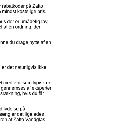
er rabatkoder på Zalto
 mindst kostelige pris.
pris der er umådelig lav,
l af en ordning, der
unne du drage nytte af en
er det naturligvis ikke
t medlem, som typisk er
de gennemses af eksperter
srækning, hvis du får
dflydelse på
hæng er det ligeledes
dren af Zalto Vandglas