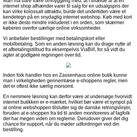
Man må bare være omhyggelig med, at i tilfælde af at en
internet shop afhænder varer til salg for en udsalgspris der
kan virke kolossalt attraktiv, burde det undertiden være et
kendetegn på en snydagtig internet webshop. Køb med kort
er ikke desto mindre inkluderet i en orden, som skærmer
køberen overfor uærlige online virksomheder.
Vi anbefaler bestillinger med betalingskort eller
mobilbetaling. Som en anden løsning kan du drage nytte af
et afbetalingstilbud fra eksempelvis ViaBill, for så vidt du
agter at godtgøre regningen over tid.
Inden folk handler hos en Zassenhaus online butik kunne
man i virkeligheden gennemlæse e-shoppens regler, men
det er oftest ikke særlig morsomt.
En nemmere løsning kan derfor være at undersøge hvorvidt
internet butikken er e-mærket, hvilket bør være et sympol på
at online webshoppen tilslutter sig de danske retningslinjer,
foruden at e-shoppen fra tid til anden monitoreres af fagfolk
der har megen viden om reglerne. Derudover giver det dig
chance for support, når du møder udfordringer ved din
bestilling.