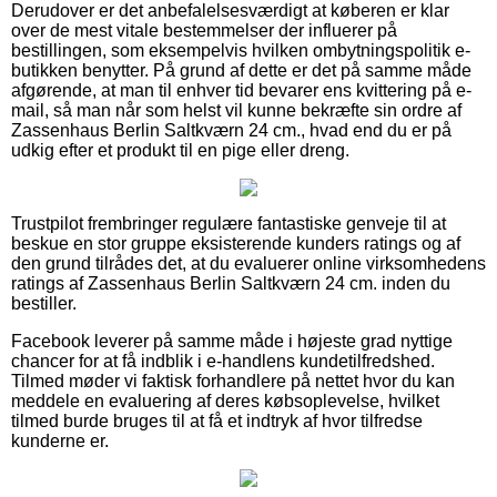
Derudover er det anbefalelsesværdigt at køberen er klar
over de mest vitale bestemmelser der influerer på
bestillingen, som eksempelvis hvilken ombytningspolitik e-
butikken benytter. På grund af dette er det på samme måde
afgørende, at man til enhver tid bevarer ens kvittering på e-
mail, så man når som helst vil kunne bekræfte sin ordre af
Zassenhaus Berlin Saltkværn 24 cm., hvad end du er på
udkig efter et produkt til en pige eller dreng.
Trustpilot frembringer regulære fantastiske genveje til at
beskue en stor gruppe eksisterende kunders ratings og af
den grund tilrådes det, at du evaluerer online virksomhedens
ratings af Zassenhaus Berlin Saltkværn 24 cm. inden du
bestiller.
Facebook leverer på samme måde i højeste grad nyttige
chancer for at få indblik i e-handlens kundetilfredshed.
Tilmed møder vi faktisk forhandlere på nettet hvor du kan
meddele en evaluering af deres købsoplevelse, hvilket
tilmed burde bruges til at få et indtryk af hvor tilfredse
kunderne er.