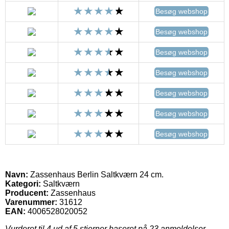
Besøg webshop
Besøg webshop
Besøg webshop
Besøg webshop
Besøg webshop
Besøg webshop
Besøg webshop
Navn:
Zassenhaus Berlin Saltkværn 24 cm.
Kategori:
Saltkværn
Producent:
Zassenhaus
Varenummer:
31612
EAN:
4006528020052
Vurderet til
4
ud af 5 stjerner baseret på
23
anmeldelser