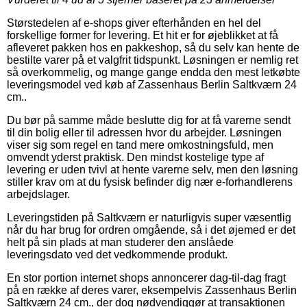
Størstedelen af e-shops giver efterhånden en hel del
forskellige former for levering. Et hit er for øjeblikket at få
afleveret pakken hos en pakkeshop, så du selv kan hente de
bestilte varer på et valgfrit tidspunkt. Løsningen er nemlig ret
så overkommelig, og mange gange endda den mest letkøbte
leveringsmodel ved køb af Zassenhaus Berlin Saltkværn 24
cm..
Du bør på samme måde beslutte dig for at få varerne sendt
til din bolig eller til adressen hvor du arbejder. Løsningen
viser sig som regel en tand mere omkostningsfuld, men
omvendt yderst praktisk. Den mindst kostelige type af
levering er uden tvivl at hente varerne selv, men den løsning
stiller krav om at du fysisk befinder dig nær e-forhandlerens
arbejdslager.
Leveringstiden på Saltkværn er naturligvis super væsentlig
når du har brug for ordren omgående, så i det øjemed er det
helt på sin plads at man studerer den anslåede
leveringsdato ved det vedkommende produkt.
En stor portion internet shops annoncerer dag-til-dag fragt
på en række af deres varer, eksempelvis Zassenhaus Berlin
Saltkværn 24 cm., der dog nødvendiggør at transaktionen