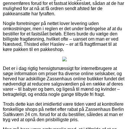
gennemføres forud for et fastsat klokkeslæt, sådan at de har
mulighed for at nå at få ordren sendt afsted før de
pakkeansatte har fyraften.
Nogle forretninger på nettet lover levering uden
omkostninger, men i reglen er det under betingelse af at du
bestiller for et fastslået beløb. Ellers burde du vælge den
billigste fragtløsning, hvilket ofte – uanset om man er ved
Næstved, Thisted eller Haslev – er at få fragtfirmaet til at
køre pakken til en pakkeshop.
Det er i dag rigtig hensigtsmæssigt for internetbrugere at
søge information om priser fra diverse online selskaber, og
herved har adskillige Zassenhaus online butikker fundet det
nødvendigt at reducere salgsværdien på en række af deres
varer – til babyer og børn, og ligeså til mænd og kvinder –
betragteligt, og endda nogle gange tilbyde fri fragt.
Trods dette kan det imidlertid være tiden værd at kontrollere
forskellige shops på nettet efter rabat på Zassenhaus Berlin
Saltkværn 24 cm. forud for at du bestiller, således at man er
tryg ved at opnå den prisbilligste pris.