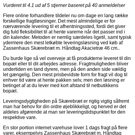
Vurderet til
4.1
ud af 5 stjerner baseret på
40
anmeldelser
Flere online forhandlere tildeler nu om dage en lang række
forskellige fragtløsninger. Det mest almindelige er for
nærværende levering til et afhentningssted, fordi det giver
dig fuld fleksibilitet til at hente varerne når det passer ind i
din kalender. Metoden er nemlig særdeles ligetil, samt typisk
ydermere den mest letkøbte leveringsløsning ved køb af
Zassenhaus Skærebræt m. Håndtag Akacietræ 46 cm..
Du burde lige så vel overveje at få produkterne leveret til din
bopæl eller til dit arbejdes adresse. Fragtmuligheden bliver
undertiden en tand dyrere, men på den anden side vældig
let gængelig. Den mest prisbevidste form for fragt vil dog til
enhver tid være at hente pakken selv, men den løsning er
betinget af at du lever med kort afstand til netbutikkens
bopæl.
Leveringsdygtigheden på Skærebræt er rigtig vigtig såfremt
man har behov for din ordre øjeblikkeligt, og herved er det
aldeles afgørende at man ser leveringstidspunktet for den
respektive vare.
En stor portion internet varehuse lover 1 dags fragt på flere
varer, eksempelvis Zassenhaus Skærebræt m. Håndtag