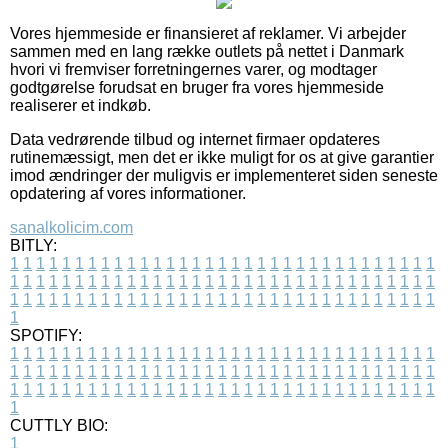
Vores hjemmeside er finansieret af reklamer. Vi arbejder
sammen med en lang række outlets på nettet i Danmark
hvori vi fremviser forretningernes varer, og modtager
godtgørelse forudsat en bruger fra vores hjemmeside
realiserer et indkøb.
Data vedrørende tilbud og internet firmaer opdateres
rutinemæssigt, men det er ikke muligt for os at give garantier
imod ændringer der muligvis er implementeret siden seneste
opdatering af vores informationer.
sanalkolicim.com
BITLY:
1
1
1
1
1
1
1
1
1
1
1
1
1
1
1
1
1
1
1
1
1
1
1
1
1
1
1
1
1
1
1
1
1
1
1
1
1
1
1
1
1
1
1
1
1
1
1
1
1
1
1
1
1
1
1
1
1
1
1
1
1
1
1
1
1
1
1
1
1
1
1
1
1
1
1
1
1
1
1
1
1
1
1
1
1
1
1
1
1
1
1
1
1
1
1
1
1
1
1
1
SPOTIFY:
1
1
1
1
1
1
1
1
1
1
1
1
1
1
1
1
1
1
1
1
1
1
1
1
1
1
1
1
1
1
1
1
1
1
1
1
1
1
1
1
1
1
1
1
1
1
1
1
1
1
1
1
1
1
1
1
1
1
1
1
1
1
1
1
1
1
1
1
1
1
1
1
1
1
1
1
1
1
1
1
1
1
1
1
1
1
1
1
1
1
1
1
1
1
1
1
1
1
1
1
CUTTLY BIO:
1