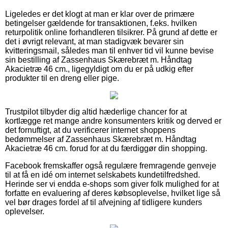
Ligeledes er det klogt at man er klar over de primære
betingelser gældende for transaktionen, f.eks. hvilken
returpolitik online forhandleren tilsikrer. På grund af dette er
det i øvrigt relevant, at man stadigvæk bevarer sin
kvitteringsmail, således man til enhver tid vil kunne bevise
sin bestilling af Zassenhaus Skærebræt m. Håndtag
Akacietræ 46 cm., ligegyldigt om du er på udkig efter
produkter til en dreng eller pige.
Trustpilot tilbyder dig altid hæderlige chancer for at
kortlægge ret mange andre konsumenters kritik og derved er
det fornuftigt, at du verificerer internet shoppens
bedømmelser af Zassenhaus Skærebræt m. Håndtag
Akacietræ 46 cm. forud for at du færdiggør din shopping.
Facebook fremskaffer også regulære fremragende genveje
til at få en idé om internet selskabets kundetilfredshed.
Herinde ser vi endda e-shops som giver folk mulighed for at
forfatte en evaluering af deres købsoplevelse, hvilket lige så
vel bør drages fordel af til afvejning af tidligere kunders
oplevelser.