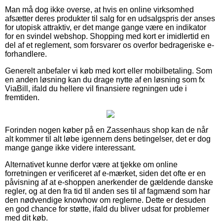
Man må dog ikke overse, at hvis en online virksomhed
afsætter deres produkter til salg for en udsalgspris der anses
for utopisk attraktiv, er det mange gange være en indikator
for en svindel webshop. Shopping med kort er imidlertid en
del af et reglement, som forsvarer os overfor bedrageriske e-
forhandlere.
Generelt anbefaler vi køb med kort eller mobilbetaling. Som
en anden løsning kan du drage nytte af en løsning som fx
ViaBill, ifald du hellere vil finansiere regningen ude i
fremtiden.
Forinden nogen køber på en Zassenhaus shop kan de når
alt kommer til alt løbe igennem dens betingelser, det er dog
mange gange ikke videre interessant.
Alternativet kunne derfor være at tjekke om online
forretningen er verificeret af e-mærket, siden det ofte er en
påvisning af at e-shoppen anerkender de gældende danske
regler, og at den fra tid til anden ses til af fagmænd som har
den nødvendige knowhow om reglerne. Dette er desuden
en god chance for støtte, ifald du bliver udsat for problemer
med dit køb.