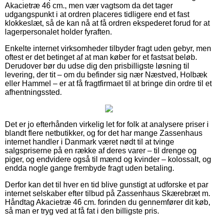
Akacietræ 46 cm., men vær vagtsom da det tager
udgangspunkt i at ordren placeres tidligere end et fast
klokkeslæt, så de kan nå at få ordren ekspederet forud for at
lagerpersonalet holder fyraften.
Enkelte internet virksomheder tilbyder fragt uden gebyr, men
oftest er det betinget af at man køber for et fastsat beløb.
Derudover bør du udse dig den prisbilligste løsning til
levering, der tit – om du befinder sig nær Næstved, Holbæk
eller Hammel – er at få fragtfirmaet til at bringe din ordre til et
afhentningssted.
Det er jo efterhånden virkelig let for folk at analysere priser i
blandt flere netbutikker, og for det har mange Zassenhaus
internet handler i Danmark været nødt til at tvinge
salgspriserne på en række af deres varer – til drenge og
piger, og endvidere også til mænd og kvinder – kolossalt, og
endda nogle gange frembyde fragt uden betaling.
Derfor kan det til hver en tid blive gunstigt at udforske et par
internet selskaber efter tilbud på Zassenhaus Skærebræt m.
Håndtag Akacietræ 46 cm. forinden du gennemfører dit køb,
så man er tryg ved at få fat i den billigste pris.