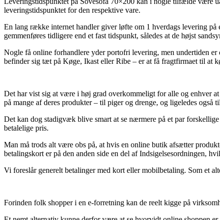
Leveringstidspunktet på Sovesofa 70×200 kan i nogle tilfælde være ual
leveringstidspunktet for den respektive vare.
En lang række internet handler giver løfte om 1 hverdags levering p
gemmenføres tidligere end et fast tidspunkt, således at de højst sands
Nogle få online forhandlere yder portofri levering, men undertiden er d
befinder sig tæt på Køge, Ikast eller Ribe – er at få fragtfirmaet til at 
Det har vist sig at være i høj grad overkommeligt for alle og enhver at
på mange af deres produkter – til piger og drenge, og ligeledes også t
Det kan dog stadigvæk blive smart at se nærmere på et par forskellige
betalelige pris.
Man må trods alt være obs på, at hvis en online butik afsætter produ
betalingskort er på den anden side en del af Indsigelsesordningen, hvil
Vi foreslår generelt betalinger med kort eller mobilbetaling. Som et al
Forinden folk shopper i en e-forretning kan de reelt kigge på virksomh
Et nemt alternativ kunne derfor være at se hvorvidt online shoppen er 