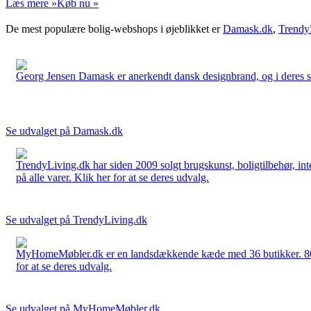
Læs mere »
Køb nu »
De mest populære bolig-webshops i øjeblikket er
Damask.dk
,
Trendy
Georg Jensen Damask er anerkendt dansk designbrand, og i deres sort
Se udvalget på Damask.dk
TrendyLiving.dk har siden 2009 solgt brugskunst, boligtilbehør, int
på alle varer. Klik her for at se deres udvalg.
Se udvalget på TrendyLiving.dk
MyHomeMøbler.dk er en landsdækkende kæde med 36 butikker. 80 % 
for at se deres udvalg.
Se udvalget på MyHomeMøbler.dk