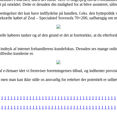
et på området. Dette er desuden din mulighed for at blive assisteret, så
betingelser der kan have indflydelse på handlen, f.eks. den byttepolitik
bekræfte købet af Zeal – Specialstof Sovesofa 70×200, uafhængig om ma
ktuelle køberes tanker og af den grund er det at foretrække, at du efter
t få indtryk af internet forhandlerens kundefokus. Desuden ses mange o
tilfredse kunderne er.
e-firmaer idet vi fremviser forretningernes tilbud, og indhenter provisio
n man kan ikke stille os ansvarlig for rettelser der potentielt er udført 
1
1
1
1
1
1
1
1
1
1
1
1
1
1
1
1
1
1
1
1
1
1
1
1
1
1
1
1
1
1
1
1
1
1
1
1
1
1
1
1
1
1
1
1
1
1
1
1
1
1
1
1
1
1
1
1
1
1
1
1
1
1
1
1
1
1
1
1
1
1
1
1
1
1