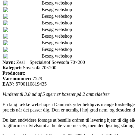
Besøg webshop
Besøg webshop
Besøg webshop
Besøg webshop
Besøg webshop
Besøg webshop
Besøg webshop
Besøg webshop
Besøg webshop
Navn:
Zeal – Specialstof Sovesofa 70×200
Kategori:
Sovesofa 70×200
Producent:
Varenummer:
7529
EAN:
5700110819435
Vurderet til
3.8
ud af 5 stjerner baseret på
2
anmeldelser
En lang række webshops i Danmark yder heldigvis mange forskellige le
præcis når det passer dig. Den er nemlig i høj grad nem, og desuden
Du kan endvidere forsøge at bestille ordren til levering hjem til dig e
fragtform er utvivlsomt at hente varerne selv, men den løsning står og f