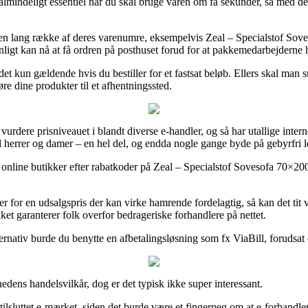
mindeligt essentiel når du skal bruge varen om få sekunder, så med det 
å en lang række af deres varenumre, eksempelvis Zeal – Specialstof So
ynligt kan nå at få ordren på posthuset forud for at pakkemedarbejderne h
et kun gældende hvis du bestiller for et fastsat beløb. Ellers skal man 
køre dine produkter til et afhentningssted.
 vurdere prisniveauet i blandt diverse e-handler, og så har utallige inter
il herrer og damer – en hel del, og endda nogle gange byde på gebyrfri l
 online butikker efter rabatkoder på Zeal – Specialstof Sovesofa 70×200
kter for en udsalgspris der kan virke hamrende fordelagtig, så kan det 
ket garanterer folk overfor bedrageriske forhandlere på nettet.
ternativ burde du benytte en afbetalingsløsning som fx ViaBill, forudsat 
edens handelsvilkår, dog er det typisk ikke super interessant.
tilsluttet e-mærket, siden det burde være et fingerpeg om at e-forhandle