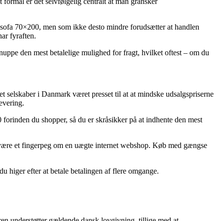
formål er det selvfølgelig centralt at man gransker
vesofa 70×200, men som ikke desto mindre forudsætter at handlen
ar fyraften.
snuppe den mest betalelige mulighed for fragt, hvilket oftest – om du
net selskaber i Danmark været presset til at at mindske udsalgspriserne
evering.
 forinden du shopper, så du er skråsikker på at indhente den mest
tit være et fingerpeg om en uægte internet webshop. Køb med gængse
du higer efter at betale betalingen af flere omgange.
ren understøtter gældende dansk lovgivning, tillige med at