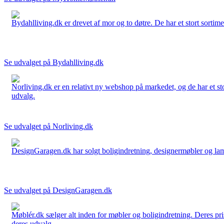
Bydahlliving.dk er drevet af mor og to døtre. De har et stort sortime
Se udvalget på Bydahlliving.dk
Norliving.dk er en relativt ny webshop på markedet, og de har et sto
udvalg.
Se udvalget på Norliving.dk
DesignGaragen.dk har solgt boligindretning, designermøbler og lamper
Se udvalget på DesignGaragen.dk
Møblér.dk sælger alt inden for møbler og boligindretning. Deres pri
deres udvalg.