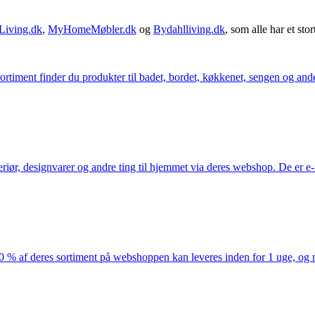
Living.dk
,
MyHomeMøbler.dk
og
Bydahlliving.dk
, som alle har et stor
iment finder du produkter til badet, bordet, køkkenet, sengen og andet 
eriør, designvarer og andre ting til hjemmet via deres webshop. De er 
af deres sortiment på webshoppen kan leveres inden for 1 uge, og ma