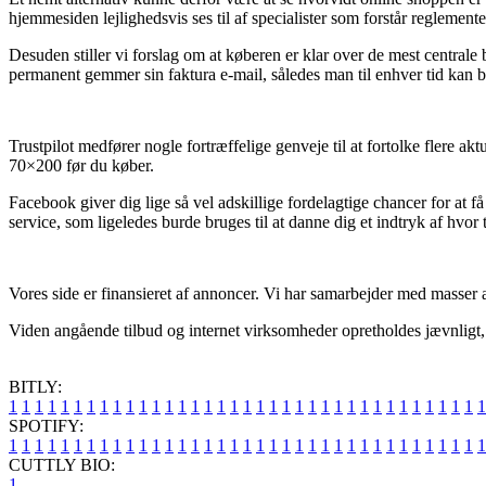
hjemmesiden lejlighedsvis ses til af specialister som forstår reglement
Desuden stiller vi forslag om at køberen er klar over de mest centrale 
permanent gemmer sin faktura e-mail, således man til enhver tid kan 
Trustpilot medfører nogle fortræffelige genveje til at fortolke flere a
70×200 før du køber.
Facebook giver dig lige så vel adskillige fordelagtige chancer for a
service, som ligeledes burde bruges til at danne dig et indtryk af hvor 
Vores side er finansieret af annoncer. Vi har samarbejder med masser af 
Viden angående tilbud og internet virksomheder opretholdes jævnligt, me
BITLY:
1
1
1
1
1
1
1
1
1
1
1
1
1
1
1
1
1
1
1
1
1
1
1
1
1
1
1
1
1
1
1
1
1
1
1
1
1
SPOTIFY:
1
1
1
1
1
1
1
1
1
1
1
1
1
1
1
1
1
1
1
1
1
1
1
1
1
1
1
1
1
1
1
1
1
1
1
1
1
CUTTLY BIO:
1