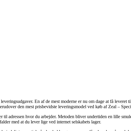
veringsudgaver. En af de mest moderne er nu om dage at få leveret til 
 derudover den mest prisbevidste leveringsmodel ved køb af Zeal – Spec
ller til adressen hvor du arbejder. Metoden bliver undertiden en lille s
alder med at du lever lige ved internet selskabets lager.