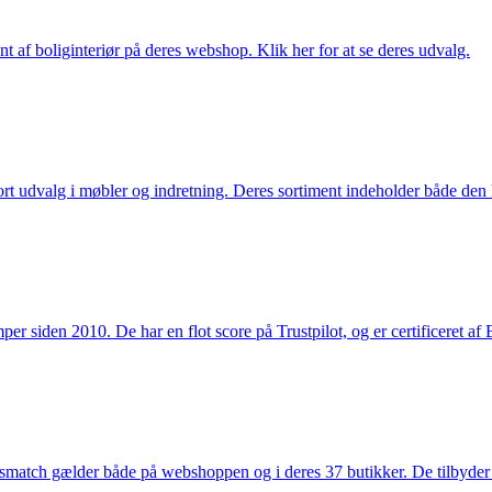
nt af boliginteriør på deres webshop. Klik her for at se deres udvalg.
rt udvalg i møbler og indretning. Deres sortiment indeholder både den k
 siden 2010. De har en flot score på Trustpilot, og er certificeret af 
smatch gælder både på webshoppen og i deres 37 butikker. De tilbyder d