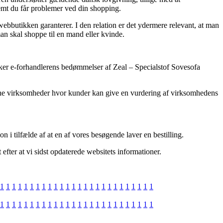
fremt du får problemer ved din shopping.
 webbutikken garanterer. I den relation er det ydermere relevant, at man
n skal shoppe til en mand eller kvinde.
forsker e-forhandlerens bedømmelser af Zeal – Specialstof Sovesofa
nline virksomheder hvor kunder kan give en vurdering af virksomhedens
n i tilfælde af at en af vores besøgende laver en bestilling.
efter at vi sidst opdaterede websitets informationer.
1
1
1
1
1
1
1
1
1
1
1
1
1
1
1
1
1
1
1
1
1
1
1
1
1
1
1
1
1
1
1
1
1
1
1
1
1
1
1
1
1
1
1
1
1
1
1
1
1
1
1
1