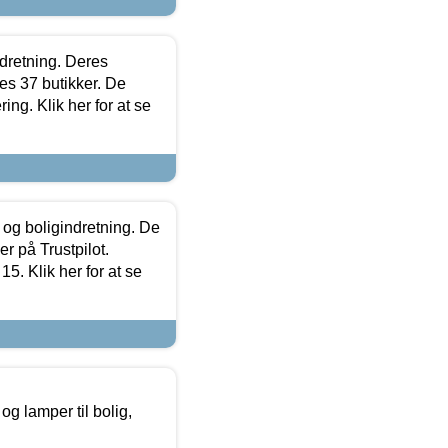
ndretning. Deres
s 37 butikker. De
ing. Klik her for at se
 og boligindretning. De
r på Trustpilot.
5. Klik her for at se
g lamper til bolig,