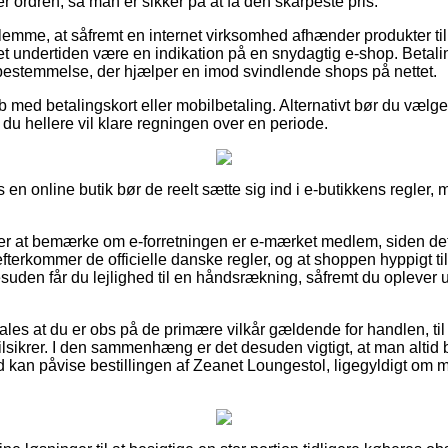
r ordren, så man er sikker på at få den skarpeste pris.
glemme, at såfremt en internet virksomhed afhænder produkter til
det undertiden være en indikation på en snydagtig e-shop. Betalin
bestemmelse, der hjælper en imod svindlende shops på nettet.
øb med betalingskort eller mobilbetaling. Alternativt bør du vælg
at du hellere vil klare regningen over en periode.
 en online butik bør de reelt sætte sig ind i e-butikkens regler, m
r at bemærke om e-forretningen er e-mærket medlem, siden det 
terkommer de officielle danske regler, og at shoppen hyppigt til
esuden får du lejlighed til en håndsrækning, såfremt du oplever 
les at du er obs på de primære vilkår gældende for handlen, ti
ilsikrer. I den sammenhæng er det desuden vigtigt, at man altid
d kan påvise bestillingen af Zeanet Loungestol, ligegyldigt om 