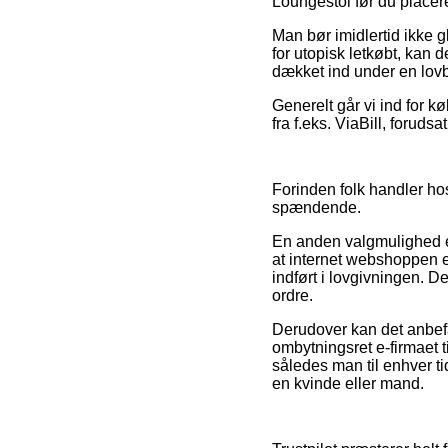
Loungestol før du placere
Man bør imidlertid ikke 
for utopisk letkøbt, kan 
dækket ind under en lov
Generelt går vi ind for k
fra f.eks. ViaBill, foruds
Forinden folk handler hos
spændende.
En anden valgmulighed e
at internet webshoppen ef
indført i lovgivningen. D
ordre.
Derudover kan det anbefa
ombytningsret e-firmaet t
således man til enhver ti
en kvinde eller mand.