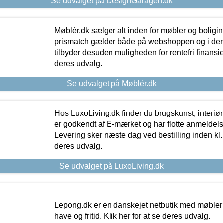
Se udvalget på DesignGaragen.dk
Møblér.dk sælger alt inden for møbler og boligi
prismatch gælder både på webshoppen og i dere
tilbyder desuden muligheden for rentefri finansier
deres udvalg.
Se udvalget på Møblér.dk
Hos LuxoLiving.dk finder du brugskunst, interiør
er godkendt af E-mærket og har flotte anmeldelse
Levering sker næste dag ved bestilling inden kl. 1
deres udvalg.
Se udvalget på LuxoLiving.dk
Lepong.dk er en danskejet netbutik med møbler o
have og fritid. Klik her for at se deres udvalg.