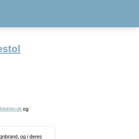
stol
øbler.dk
og
nbrand, og i deres