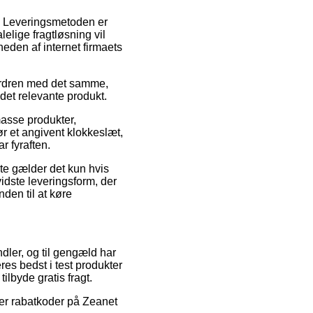
s. Leveringsmetoden er
elige fragtløsning vil
heden af internet firmaets
 ordren med det samme,
 det relevante produkt.
asse produkter,
r et angivent klokkeslæt,
r fyraften.
te gælder det kun hvis
vidste leveringsform, der
nden til at køre
ndler, og til gengæld har
es bedst i test produkter
ilbyde gratis fragt.
ter rabatkoder på Zeanet