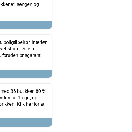
køkkenet, sengen og
boligtilbehør, interiør,
 webshop. De er e-
 foruden prisgaranti
ed 36 butikker. 80 %
nden for 1 uge, og
ikken. Klik her for at