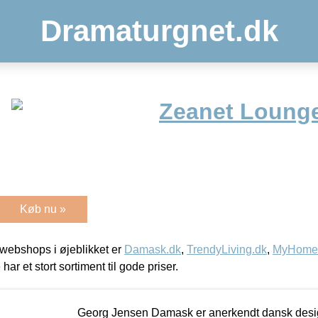
Dramaturgnet.dk
Zeanet Lounge
Køb nu »
webshops i øjeblikket er
Damask.dk
,
TrendyLiving.dk
,
MyHomeM
 har et stort sortiment til gode priser.
Georg Jensen Damask er anerkendt dansk desig