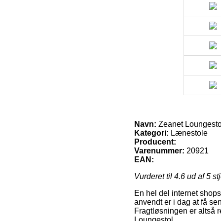
Navn:
Zeanet Loungesto
Kategori:
Lænestole
Producent:
Varenummer:
20921
EAN:
Vurderet til
4.6
ud af 5 st
En hel del internet shops
anvendt er i dag at få se
Fragtløsningen er altså 
Loungestol.