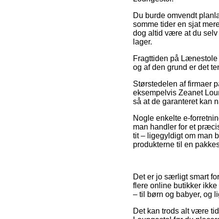
Du burde omvendt planlægg
somme tider en sjat mere
dog altid være at du selv
lager.
Fragttiden på Lænestole 
og af den grund er det te
Størstedelen af firmaer
eksempelvis Zeanet Loung
så at de garanteret kan n
Nogle enkelte e-forretni
man handler for et præcis
tit – ligegyldigt om man 
produkterne til en pakke
Det er jo særligt smart f
flere online butikker ik
– til børn og babyer, og l
Det kan trods alt være t