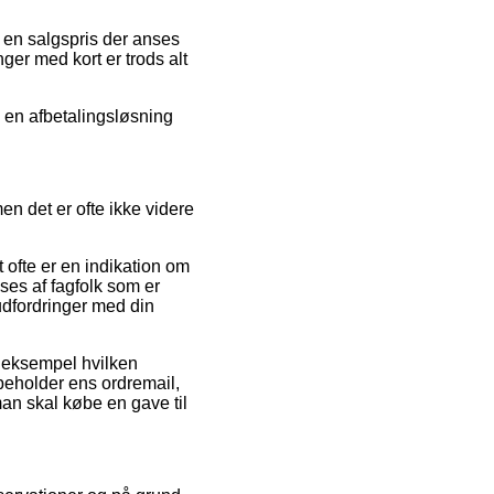
 en salgspris der anses
ger med kort er trods alt
e en afbetalingsløsning
en det er ofte ikke videre
ofte er en indikation om
ses af fagfolk som er
udfordringer med din
l eksempel hvilken
 beholder ens ordremail,
man skal købe en gave til