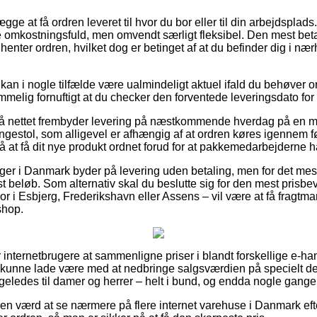
e at få ordren leveret til hvor du bor eller til din arbejdsplad
 omkostningsfuld, men omvendt særligt fleksibel. Den mest betal
 henter ordren, hvilket dog er betinget af at du befinder dig i nær
kan i nogle tilfælde være ualmindeligt aktuel ifald du behøver
mmelig fornuftigt at du checker den forventede leveringsdato for
 på nettet frembyder levering på næstkommende hverdag på en m
estol, som alligevel er afhængig af at ordren køres igennem fø
å at få dit nye produkt ordnet forud for at pakkemedarbejderne ha
nger i Danmark byder på levering uden betaling, men for det mes
t beløb. Som alternativ skal du beslutte sig for den mest prisbe
bor i Esbjerg, Frederikshavn eller Assens – vil være at få fragtma
shop.
or internetbrugere at sammenligne priser i blandt forskellige e-ha
ke kunne lade være med at nedbringe salgsværdien på specielt der
igeledes til damer og herrer – helt i bund, og endda nogle gange t
iden værd at se nærmere på flere internet varehuse i Danmark ef