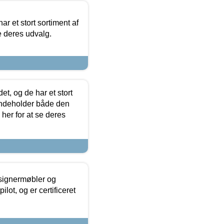
ar et stort sortiment af
e deres udvalg.
t, og de har et stort
 indeholder både den
 her for at se deres
esignermøbler og
lot, og er certificeret