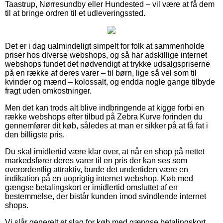
Taastrup, Nørresundby eller Hundested – vil være at få dem
til at bringe ordren til et udleveringssted.
Det er i dag ualmindeligt simpelt for folk at sammenholde
priser hos diverse webshops, og så har adskillige internet
webshops fundet det nødvendigt at trykke udsalgspriserne
på en række af deres varer – til børn, lige så vel som til
kvinder og mænd – kolossalt, og endda nogle gange tilbyde
fragt uden omkostninger.
Men det kan trods alt blive indbringende at kigge forbi en
række webshops efter tilbud på Zebra Kurve forinden du
gennemfører dit køb, således at man er sikker på at få fat i
den billigste pris.
Du skal imidlertid være klar over, at når en shop på nettet
markedsfører deres varer til en pris der kan ses som
overordentlig attraktiv, burde det undertiden være en
indikation på en uoprigtig internet webshop. Køb med
gængse betalingskort er imidlertid omsluttet af en
bestemmelse, der bistår kunden imod svindlende internet
shops.
Vi slår generelt et slag for køb med gængse betalingskort