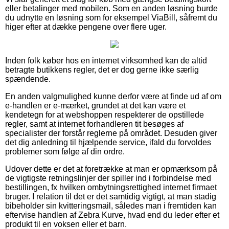
eller betalinger med mobilen. Som en anden løsning burde
du udnytte en løsning som for eksempel ViaBill, såfremt du
higer efter at dække pengene over flere uger.
Inden folk køber hos en internet virksomhed kan de altid
betragte butikkens regler, det er dog gerne ikke særlig
spændende.
En anden valgmulighed kunne derfor være at finde ud af om
e-handlen er e-mærket, grundet at det kan være et
kendetegn for at webshoppen respekterer de opstillede
regler, samt at internet forhandleren tit besøges af
specialister der forstår reglerne på området. Desuden giver
det dig anledning til hjælpende service, ifald du forvoldes
problemer som følge af din ordre.
Udover dette er det at foretrække at man er opmærksom på
de vigtigste retningslinjer der spiller ind i forbindelse med
bestillingen, fx hvilken ombytningsrettighed internet firmaet
bruger. I relation til det er det samtidig vigtigt, at man stadig
bibeholder sin kvitteringsmail, således man i fremtiden kan
eftervise handlen af Zebra Kurve, hvad end du leder efter et
produkt til en voksen eller et barn.