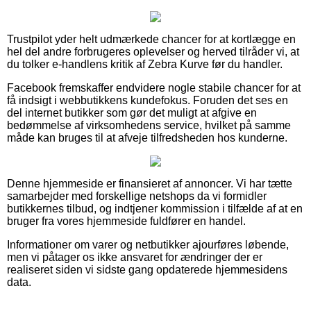
Trustpilot yder helt udmærkede chancer for at kortlægge en
hel del andre forbrugeres oplevelser og herved tilråder vi, at
du tolker e-handlens kritik af Zebra Kurve før du handler.
Facebook fremskaffer endvidere nogle stabile chancer for at
få indsigt i webbutikkens kundefokus. Foruden det ses en
del internet butikker som gør det muligt at afgive en
bedømmelse af virksomhedens service, hvilket på samme
måde kan bruges til at afveje tilfredsheden hos kunderne.
Denne hjemmeside er finansieret af annoncer. Vi har tætte
samarbejder med forskellige netshops da vi formidler
butikkernes tilbud, og indtjener kommission i tilfælde af at en
bruger fra vores hjemmeside fuldfører en handel.
Informationer om varer og netbutikker ajourføres løbende,
men vi påtager os ikke ansvaret for ændringer der er
realiseret siden vi sidste gang opdaterede hjemmesidens
data.