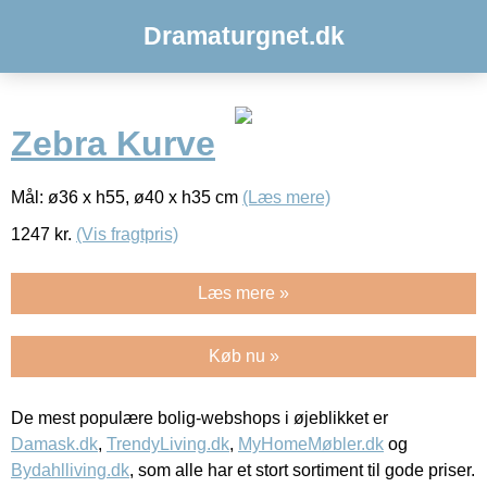
Dramaturgnet.dk
Zebra Kurve
Mål: ø36 x h55, ø40 x h35 cm
(Læs mere)
1247
kr.
(Vis fragtpris)
Læs mere »
Køb nu »
De mest populære bolig-webshops i øjeblikket er
Damask.dk
,
TrendyLiving.dk
,
MyHomeMøbler.dk
og
Bydahlliving.dk
, som alle har et stort sortiment til gode priser.