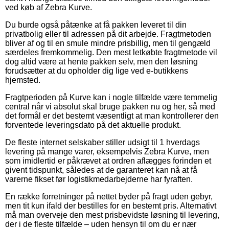
ved køb af Zebra Kurve.
Du burde også påtænke at få pakken leveret til din
privatbolig eller til adressen på dit arbejde. Fragtmetoden
bliver af og til en smule mindre prisbillig, men til gengæld
særdeles fremkommelig. Den mest letkøbte fragtmetode vil
dog altid være at hente pakken selv, men den løsning
forudsætter at du opholder dig lige ved e-butikkens
hjemsted.
Fragtperioden på Kurve kan i nogle tilfælde være temmelig
central når vi absolut skal bruge pakken nu og her, så med
det formål er det bestemt væsentligt at man kontrollerer den
forventede leveringsdato på det aktuelle produkt.
De fleste internet selskaber stiller udsigt til 1 hverdags
levering på mange varer, eksempelvis Zebra Kurve, men
som imidlertid er påkrævet at ordren aflægges forinden et
givent tidspunkt, således at de garanteret kan nå at få
varerne fikset før logistikmedarbejderne har fyraften.
En række forretninger på nettet byder på fragt uden gebyr,
men tit kun ifald der bestilles for en bestemt pris. Alternativt
må man overveje den mest prisbevidste løsning til levering,
der i de fleste tilfælde – uden hensyn til om du er nær