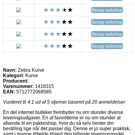
Besøg webshop
Besøg webshop
Besøg webshop
Besøg webshop
Navn:
Zebra Kurve
Kategori:
Kurve
Producent:
Varenummer:
1418315
EAN:
5712772069585
Vurderet til
4.1
ud af 5 stjerner baseret på
20
anmeldelser
En del internet butikker frembyder nu om stunder diverse
leveringsudgaver. En af favoritterne er nu om stunder at
afsende til en pakkeshop, hvor du så selv henter din
bestilling lige når det passer dig. Denne er jo super praktisk,
samt i mange tilfælde tilmed den billigste leveringsmodel