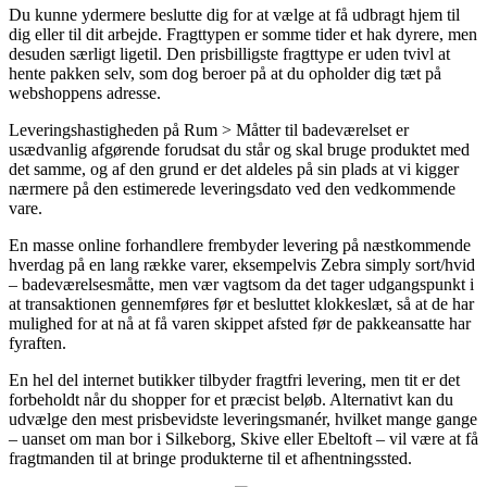
Du kunne ydermere beslutte dig for at vælge at få udbragt hjem til
dig eller til dit arbejde. Fragttypen er somme tider et hak dyrere, men
desuden særligt ligetil. Den prisbilligste fragttype er uden tvivl at
hente pakken selv, som dog beroer på at du opholder dig tæt på
webshoppens adresse.
Leveringshastigheden på Rum > Måtter til badeværelset er
usædvanlig afgørende forudsat du står og skal bruge produktet med
det samme, og af den grund er det aldeles på sin plads at vi kigger
nærmere på den estimerede leveringsdato ved den vedkommende
vare.
En masse online forhandlere frembyder levering på næstkommende
hverdag på en lang række varer, eksempelvis Zebra simply sort/hvid
– badeværelsesmåtte, men vær vagtsom da det tager udgangspunkt i
at transaktionen gennemføres før et besluttet klokkeslæt, så at de har
mulighed for at nå at få varen skippet afsted før de pakkeansatte har
fyraften.
En hel del internet butikker tilbyder fragtfri levering, men tit er det
forbeholdt når du shopper for et præcist beløb. Alternativt kan du
udvælge den mest prisbevidste leveringsmanér, hvilket mange gange
– uanset om man bor i Silkeborg, Skive eller Ebeltoft – vil være at få
fragtmanden til at bringe produkterne til et afhentningssted.