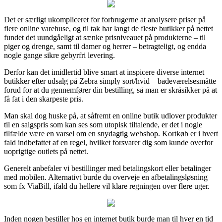
Det er særligt ukompliceret for forbrugerne at analysere priser på
flere online varehuse, og til tak har langt de fleste butikker på nettet
fundet det uundgåeligt at sænke prisniveauet på produkterne – til
piger og drenge, samt til damer og herrer – betragteligt, og endda
nogle gange sikre gebyrfri levering.
Derfor kan det imidlertid blive smart at inspicere diverse internet
butikker efter udsalg på Zebra simply sort/hvid – badeværelsesmåtte
forud for at du gennemfører din bestilling, så man er skråsikker på at
få fat i den skarpeste pris.
Man skal dog huske på, at såfremt en online butik udlover produkter
til en salgspris som kan ses som utopisk tiltalende, er det i nogle
tilfælde være en varsel om en snydagtig webshop. Kortkøb er i hvert
fald indbefattet af en regel, hvilket forsvarer dig som kunde overfor
uoprigtige outlets på nettet.
Generelt anbefaler vi bestillinger med betalingskort eller betalinger
med mobilen. Alternativt burde du overveje en afbetalingsløsning
som fx ViaBill, ifald du hellere vil klare regningen over flere uger.
Inden nogen bestiller hos en internet butik burde man til hver en tid