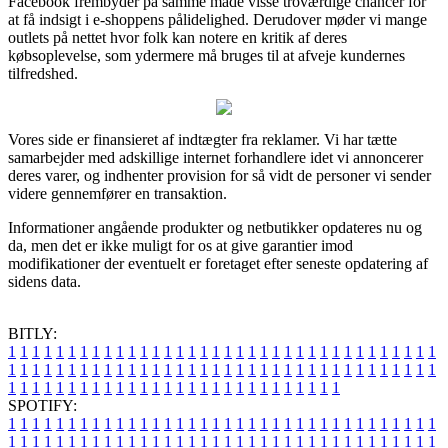
Facebook frembyder på samme måde visse troværdige chancer for
at få indsigt i e-shoppens pålidelighed. Derudover møder vi mange
outlets på nettet hvor folk kan notere en kritik af deres
købsoplevelse, som ydermere må bruges til at afveje kundernes
tilfredshed.
Vores side er finansieret af indtægter fra reklamer. Vi har tætte
samarbejder med adskillige internet forhandlere idet vi annoncerer
deres varer, og indhenter provision for så vidt de personer vi sender
videre gennemfører en transaktion.
Informationer angående produkter og netbutikker opdateres nu og
da, men det er ikke muligt for os at give garantier imod
modifikationer der eventuelt er foretaget efter seneste opdatering af
sidens data.
BITLY:
1
1
1
1
1
1
1
1
1
1
1
1
1
1
1
1
1
1
1
1
1
1
1
1
1
1
1
1
1
1
1
1
1
1
1
1
1
1
1
1
1
1
1
1
1
1
1
1
1
1
1
1
1
1
1
1
1
1
1
1
1
1
1
1
1
1
1
1
1
1
1
1
1
1
1
1
1
1
1
1
1
1
1
1
1
1
1
1
1
1
1
1
1
1
1
1
1
1
1
1
SPOTIFY:
1
1
1
1
1
1
1
1
1
1
1
1
1
1
1
1
1
1
1
1
1
1
1
1
1
1
1
1
1
1
1
1
1
1
1
1
1
1
1
1
1
1
1
1
1
1
1
1
1
1
1
1
1
1
1
1
1
1
1
1
1
1
1
1
1
1
1
1
1
1
1
1