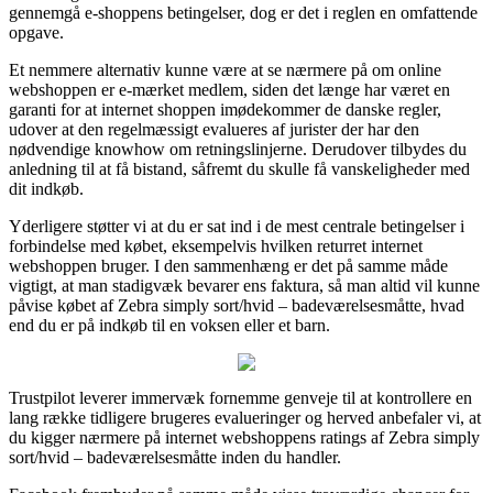
gennemgå e-shoppens betingelser, dog er det i reglen en omfattende
opgave.
Et nemmere alternativ kunne være at se nærmere på om online
webshoppen er e-mærket medlem, siden det længe har været en
garanti for at internet shoppen imødekommer de danske regler,
udover at den regelmæssigt evalueres af jurister der har den
nødvendige knowhow om retningslinjerne. Derudover tilbydes du
anledning til at få bistand, såfremt du skulle få vanskeligheder med
dit indkøb.
Yderligere støtter vi at du er sat ind i de mest centrale betingelser i
forbindelse med købet, eksempelvis hvilken returret internet
webshoppen bruger. I den sammenhæng er det på samme måde
vigtigt, at man stadigvæk bevarer ens faktura, så man altid vil kunne
påvise købet af Zebra simply sort/hvid – badeværelsesmåtte, hvad
end du er på indkøb til en voksen eller et barn.
Trustpilot leverer immervæk fornemme genveje til at kontrollere en
lang række tidligere brugeres evalueringer og herved anbefaler vi, at
du kigger nærmere på internet webshoppens ratings af Zebra simply
sort/hvid – badeværelsesmåtte inden du handler.