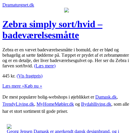
Dramaturgnet.dk
Zebra simply sort/hvid –
badeværelsesmåtte
Zebra er en vævet badeværelsesmåtte i bomuld, der er blød og
behagelig at sætte fødderne på. Tæppet er prydet af et zebramønster
og er en detalje, der liver badeværelsesgulvet op. Her ser du Zebra i
farven sort/hvid.
(Læs mere)
445
kr.
(Vis fragtpris)
Læs mere »
Køb nu »
De mest populære bolig-webshops i øjeblikket er
Damask.dk
,
TrendyLiving.dk
,
MyHomeMøbler.dk
og
Bydahlliving.dk
, som alle
har et stort sortiment til gode priser.
Georg Jensen Damask er anerkendt dansk designbrand, og i