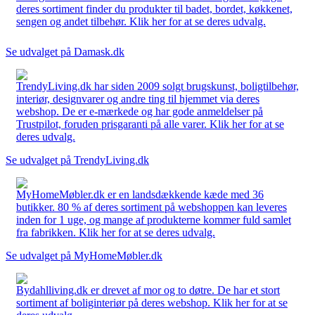
deres sortiment finder du produkter til badet, bordet, køkkenet,
sengen og andet tilbehør. Klik her for at se deres udvalg.
Se udvalget på Damask.dk
TrendyLiving.dk har siden 2009 solgt brugskunst, boligtilbehør,
interiør, designvarer og andre ting til hjemmet via deres
webshop. De er e-mærkede og har gode anmeldelser på
Trustpilot, foruden prisgaranti på alle varer. Klik her for at se
deres udvalg.
Se udvalget på TrendyLiving.dk
MyHomeMøbler.dk er en landsdækkende kæde med 36
butikker. 80 % af deres sortiment på webshoppen kan leveres
inden for 1 uge, og mange af produkterne kommer fuld samlet
fra fabrikken. Klik her for at se deres udvalg.
Se udvalget på MyHomeMøbler.dk
Bydahlliving.dk er drevet af mor og to døtre. De har et stort
sortiment af boliginteriør på deres webshop. Klik her for at se